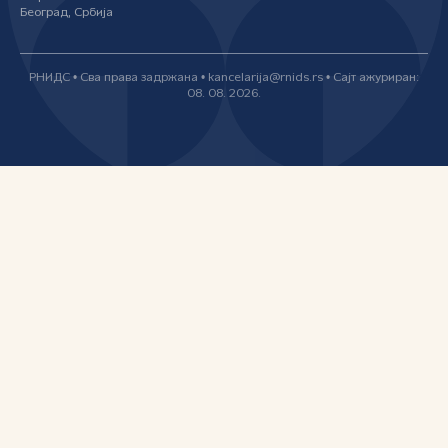
Београд, Србија
РНИДС • Сва права задржана • kancelarija@rnids.rs • Сајт ажуриран:
08. 08. 2026.