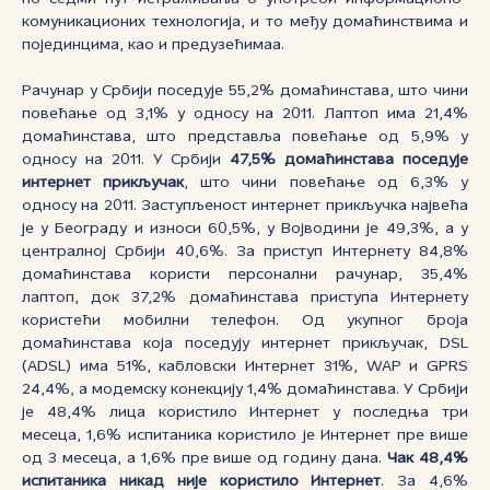
комуникационих технологија, и то међу домаћинствима и
појединцима, као и предузећимаа.
Рачунар у Србији поседује 55,2% домаћинстава, што чини
повећање од 3,1% у односу на 2011. Лаптоп има 21,4%
домаћинстава, што представља повећање од 5,9% у
односу на 2011. У Србији
47,5% домаћинстава поседује
интернет прикључак
, што чини повећање од 6,3% у
односу на 2011. Заступљеност интернет прикључка највећа
је у Београду и износи 60,5%, у Војводини је 49,3%, а у
централној Србији 40,6%. За приступ Интернету 84,8%
домаћинстава користи персонални рачунар, 35,4%
лаптоп, док 37,2% домаћинстава приступа Интернету
користећи мобилни телефон. Од укупног броја
домаћинстава која поседују интернет прикључак, DSL
(ADSL) има 51%, кабловски Интернет 31%, WAP и GPRS
24,4%, а модемску конекцију 1,4% домаћинстава. У Србији
је 48,4% лица користило Интернет у последња три
месеца, 1,6% испитаника користило је Интернет пре више
од 3 месеца, а 1,6% пре више од годину дана.
Чак 48,4%
испитаника никад није користило Интернет
. За 4,6%