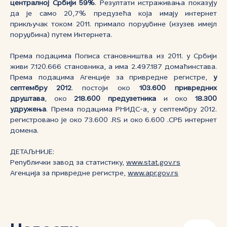
централној Србији 59%
. Резултати истраживања показују
да је само 20,7% предузећа која имају интернет
прикључак током 2011. примало поруџбине (изузев имејл
поруџбина) путем Интернета.
Према подацима Пописа становништва из 2011. у Србији
живи 7.120.666 становника, а има 2.497.187 домаћинстава.
Према подацима Агенције за привредне регистре,
у
септембру 2012
. постоји око
103.600 привредних
друштава
, око
218.600 предузетника
и око
18.300
удружења
. Према подацима РНИДС-а, у септембру 2012.
регистровано је око 73.600 .RS и око 6.600 .СРБ интернет
домена.
ДЕТАЉНИЈЕ:
Републички завод за статистику,
www.stat.gov.rs
Агенција за привредне регистре,
www.apr.gov.rs