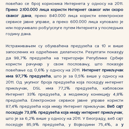
повећао се број корисника Интернета у односу на 2011.
Преко 2.100.000 лица користи Интернет сваког или скоро
сваког дана
, преко 840.000 лица користи електронске
сервисе јавне управе, а преко 600.000 лица куповало је
или поручивало робу/услуге путем Интернета у последњих
годину дана.
Истраживањем су обухваћена предузећа са 10 и више
запослених из одрећених делатности. Резултати показују
да 98,7% предузећа на територији Републике Србије
користи рачунар у свом пословању, што показује
повећање од 0,6% у односу на 2011.
Интернет прикључак
има 97,7% предузећа
, што је за 0,5% више у односу на
2011. Од укупног броја предузећа која поседују интернет
прикључак, DSL има 77,2% предузећа, кабловски
Интернет 33% предузећа, а модемску конекцију 4,8%
предузећа. Електронске сервисе јавне управе користи
87,4% предузећа која имају Интернет прикључак.
Веб сајт
поседује 73,8% предузећа која имају интернет прикључак
,
што је за 6,2% више у односу на 2011. У Београду, веб сајт
поседује 85,9% предузећа, у Војводини 75,4%, а
у