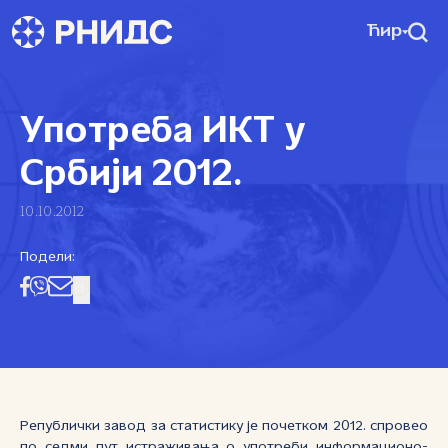
Ћир
Употреба ИКТ у
Србији 2012.
10.10.2012
Подели:
Републички завод за статистику је почетком 2012. спровео
по седми пут истраживања о употреби информационо-