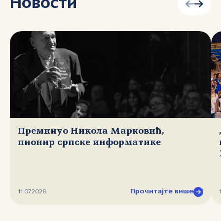
Новости
Преминуо Никола Марковић,
пионир српске информатике
Прочитајте више
11.07.2026.