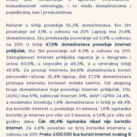
komunikacionih tehnologija, i to među domaćinstvima i
pojedincima, kao i preduzećimaa.
Računar u Srbiji poseduje 55,2% domaćinstava, što čini
povećanje od 3,1% u odnosu na 2011. Laptop ima 21,4%
domaćinstava, što predstavlja povećanje od 5,9% u odnosu
na 2011. U Srbiji
47,5% domaćinstava poseduje internet
priključak
, što čini povećanje od 6,3% u odnosu na 2011.
Zastupljenost internet priključka najveća je u Beogradu i
iznosi 60,5%, u Vojvodini je 49,3%, a u centralnoj Srbiji
40,6%. Za pristup Internetu 84,8% domaćinstava koristi
personalni računar, 35,4% laptop, dok 37,2% domaćinstava
pristupa Internetu koristeći mobilni telefon. Od ukupnog
broja domaćinstava koja poseduju internet priključak, DSL
(ADSL) ima 51%, kablovski Internet 31%, WAP i GPRS 24,4%,
a modemsku konekciju 1,4% domaćinstava. U Srbiji je 48,4%
lica koristilo Internet u poslednja tri meseca, 1,6% ispitanika
koristilo je Internet pre više od 3 meseca, a 1,6% pre više od
godinu dana.
Čak 48,4% ispitanika nikad nije koristilo
Internet
. Za 4,6% povećao se broj korisnika Interneta u
odnosu na 2011.
Preko 2.100.000 lica koristi Internet svakog ili