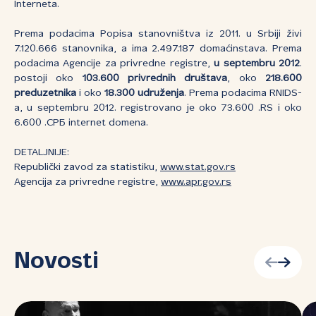
Interneta.
Prema podacima Popisa stanovništva iz 2011. u Srbiji živi
7.120.666 stanovnika, a ima 2.497.187 domaćinstava. Prema
podacima Agencije za privredne registre,
u septembru 2012
.
postoji oko
103.600 privrednih društava
, oko
218.600
preduzetnika
i oko
18.300 udruženja
. Prema podacima RNIDS-
a, u septembru 2012. registrovano je oko 73.600 .RS i oko
6.600 .СРБ internet domena.
DETALJNIJE:
Republički zavod za statistiku,
www.stat.gov.rs
Agencija za privredne registre,
www.apr.gov.rs
Novosti