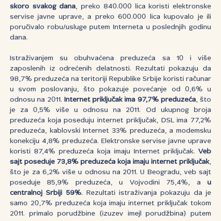
skoro svakog dana
, preko 840.000 lica koristi elektronske
servise javne uprave, a preko 600.000 lica kupovalo je ili
poručivalo robu/usluge putem Interneta u poslednjih godinu
dana.
Istraživanjem su obuhvaćena preduzeća sa 10 i više
zaposlenih iz odrećenih delatnosti. Rezultati pokazuju da
98,7% preduzeća na teritoriji Republike Srbije koristi računar
u svom poslovanju, što pokazuje povećanje od 0,6% u
odnosu na 2011.
Internet priključak ima 97,7% preduzeća
, što
je za 0,5% više u odnosu na 2011. Od ukupnog broja
preduzeća koja poseduju internet priključak, DSL ima 77,2%
preduzeća, kablovski Internet 33% preduzeća, a modemsku
konekciju 4,8% preduzeća. Elektronske servise javne uprave
koristi 87,4% preduzeća koja imaju Internet priključak.
Veb
sajt poseduje 73,8% preduzeća koja imaju internet priključak
,
što je za 6,2% više u odnosu na 2011. U Beogradu, veb sajt
poseduje 85,9% preduzeća, u Vojvodini 75,4%, a
u
centralnoj Srbiji 59%
. Rezultati istraživanja pokazuju da je
samo 20,7% preduzeća koja imaju internet priključak tokom
2011. primalo porudžbine (izuzev imejl porudžbina) putem