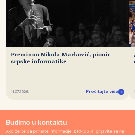
Preminuo Nikola Marković, pionir
srpske informatike
Pročitajte više
11.07.2026.
Budimo u kontaktu
Ako želite da primate informacije iz RNIDS-a, prijavite se na