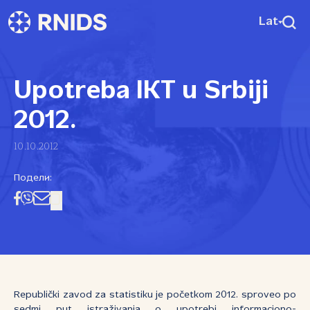
Lat
Upotreba IKT u Srbiji
2012.
10.10.2012
Подели:
Republički zavod za statistiku je početkom 2012. sproveo po
sedmi put istraživanja o upotrebi informaciono-