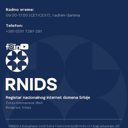
Radno vreme:
09.00-17.00 (CET/CEST), radnim danima
Telefon:
+381 (0)11 7281-281
Registar nacionalnog internet domena Srbije
Žorža Klemansoa 18a/I
Beograd, Srbija
RNIDS • Sva prava zadržana • kancelarija@rnids.rs • Sajt ažuriran: 07.