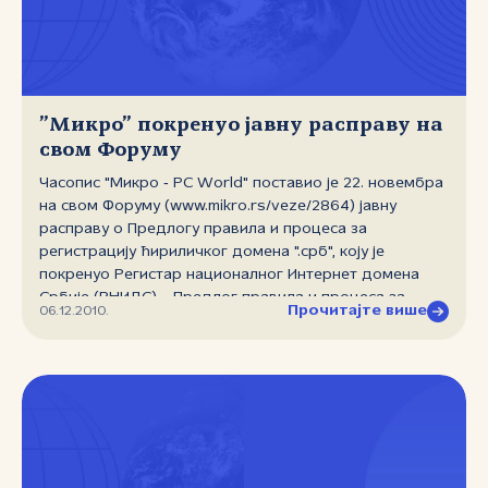
почетак регистрације ћириличких домена.
”Микро” покренуо јавну расправу на
свом Форуму
Часопис "Микро ‑ PC World" поставио је 22. новембра
на свом Форуму (www.mikro.rs/veze/2864) јавну
расправу о Предлогу правила и процеса за
регистрацију ћириличког домена ".срб", коју је
покренуо Регистар националног Интернет домена
Србије (РНИДС). Предлог правила и процеса за
Прочитајте више
06.12.2010.
регистрацију ћириличког домена ".срб" регулише
регистрацију поддомена ".срб" и резервацију других
домена за потребе РНИДС‑а, резервацију домена
".срб" за потребе државе, резервацију домена ".срб"
на основу постојећих назива домена ".rs" и доделу
јединственог кода сваком резервисаном домену
".срб".