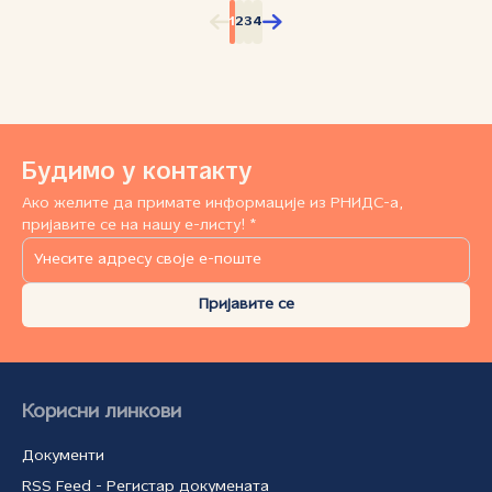
1
2
3
4
Будимо у контакту
Ако желите да примате информације из РНИДС-а,
пријавите се на нашу е-листу! *
Пријавите се
Корисни линкови
Документи
RSS Feed - Регистар докумената