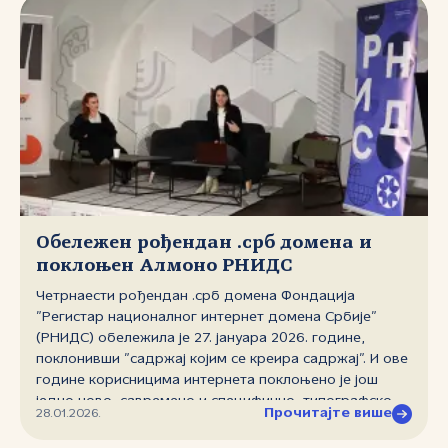
Обележен рођендан .срб домена и
поклоњен Алмоно РНИДС
Четрнаести рођендан .срб домена Фондација
”Регистар националног интернет домена Србије”
(РНИДС) обележила је 27. јануара 2026. године,
поклонивши ”садржај којим се креира садржај”. И ове
године корисницима интернета поклоњено је још
једно ново, савремено и специфично, типографско
Прочитајте више
28.01.2026.
писмо српске ћирилице — Алмоно РНИДС. Тиме је
постојећа колекција бесплатних РНИДС фонтова