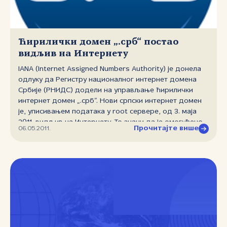
Ћирилички домен „.срб“ постао
видљив на Интернету
IANA (Internet Assigned Numbers Authority) је донела
одлуку да Регистру националног интернет домена
Србије (РНИДС) додели на управљање ћирилички
интернет домен „.срб“. Нови српски интернет домен
је, уписивањем података у root сервере, од 3. маја
2011. видљив на Интернету. То значи да је омогућено
Прочитајте више
06.05.2011.
уписивање интернет адреса са ћириличким доменом
у „.срб“ именски простор у DNS‑у (Domain Name
System). Подсећамо да је ICANN (Internet Corporation
for Assigned Names and Numbers) 8. новембра 2010.
доделио ћирилички домен „.срб“ нашој земљи као
други национални домен на Интернету. Потом је
Управни одбор ICANN‑а 21. априла 2011. подржао
захтев РНИДС‑а за доделу ћириличког домена на
управљање. Овај догађај представља важан корак за