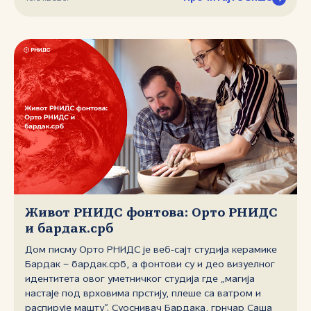
доценткиње на Факултету примењених уметности УБ,
са чак 14 фонтова у фамилији. Писмо ће бити
представљено на рођендан .срб домена, 27. јануара
2026. у простору Импакт хаб, Македонска 21, од 11
часова и онлајн. Заинтересовани догађају могу
присуствовати уз регистрацију на следећем линку
која је, због ограниченог броја места, обавезна.
Поред тога, биће организован и пренос програма на
Јутјуб каналу РНИДС‑а
Живот РНИДС фонтова: Орто РНИДС
и бардак.срб
Дом писму Орто РНИДС је веб‑сајт студија керамике
Бардак − бардак.срб, а фонтови су и део визуелног
идентитета овог уметничког студија где „магија
настаје под врховима прстију, плеше са ватром и
распирује машту”. Суоснивач Бардака, грнчар Саша