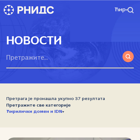
Ћир
НОВОСТИ
Претрага је пронашла укупно 37 резултата
Претражите све категорије
Ћирилички домен и IDN