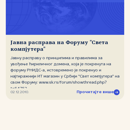
Јавна расправа на Форуму "Света
компјутера"
Јавну расправу о принципима и правилима за
увођење ћириличног домена, која је покренута на
форуму РНИДС‑а, истовремено је покренуо и
најтиражнији ИТ магазин у Србији "Свет компјутера" на
свом Форуму: www.sk.rs/forum/showthread.php?
t=64753.
Прочитајте више
02.12.2010.