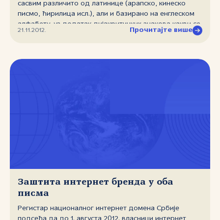
сасвим различито од латинице (арапско, кинеско
платформа...
писмо, ћирилица исл.), али и базирано на енглеском
алфабету, уз додатак дијакритичких знакова какви се
Прочитајте више
21.11.2012.
јављају у скоро свим европским писмима. Такве знаке
нпр. садржи и наша латиница (ž, č, ć, š, đ). Први
IDN‑ови су се на Интернету појавили још 2000. у
оквиру .com и .net домена, а у следећој декади су се
појавили и неки национални IDN домени, као што су
јапански .jp и кинески .cn. Међутим, сви су они
дозвољавали IDN само на другом нивоу домена, тј.
лево од тачке. Тек недавно је ICANN омогућио да и
национални домени највишег нивоа (country code
top‑level domains ‑ ccTLDs) садрже IDN и први такви
домени су се појавили 2010. године. До данас их се на
Интернету појавило више десетина, међу којима су .한
국 (Република Кореја), قطر. (Катар), الجزائر. (Алжир), .
中国 (Кина), .新加坡 (Сингапур), ћирилички .қаз
(Казахстан), наравно наш .срб и, као најуспешнији
Заштита интернет бренда у оба
међу њима, руски .рф. Вишејезичност и развој
писма
локалних садржаја, на локалном језику и писму,
Регистар националног интернет домена Србије
постали су врло важан фактор даљег развоја
подсећа да до 1. августа 2012. власници интернет