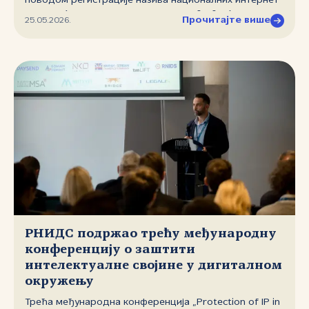
поводом регистрације назива националних интернет
домена (Службени гласник РС, бр. 30/2026), усвојеног
Прочитајте више
25.05.2026.
26. марта 2026. године. Правилник доноси три
кључне измене у односу на претходни, који је био на
снази од 2011. године.
РНИДС подржао трећу међународну
конференцију о заштити
интелектуалне својине у дигиталном
окружењу
Трећа међународна конференција „Protection of IP in