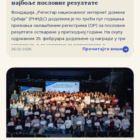
најбоље пословне резултате
Фондација „Регистар националног интернет домена
Србије“ (РНИДС) доделила је по трећи пут годишња
признања овлашћеним регистрима (ОР) за пословне
резултате остварене у претходној години. На скупу
одржаном 25. фебруара додељене су награде у три
категорије, а са колегама се разговарало о
Прочитајте више
26.02.2026.
новостима и променама које ће утицати на
пословање и остваривање заједничких циљева.