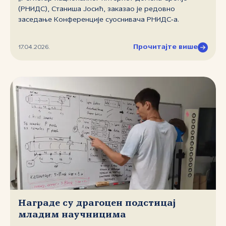
(РНИДС), Станиша Јосић, заказао је редовно
заседање Конференције суоснивача РНИДС‑а.
Прочитајте више
17.04.2026.
Награде су драгоцен подстицај
младим научницима