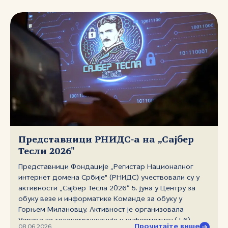
програма у ICANN‑у, са техничким прегледом процеса
омогућавања IDN‑ова кроз стандарде IDNA 2008 и
Label Generation Rules (LGR). Регина Фушкова из
регистра EURid представила је стање усвајања
IDN‑ова у Европи, са посебним освртом на резултате
новог издања извештаја IDNWorldReport.eu. Кључни
налази извештаја показују да је тржиште IDN‑ова и
даље концентрисано и у благом паду, да се техничка
спремност постепено побољшава, али да свест
корисника остаје највећа препрека ширем усвајању.
Представници РНИДС‑а на „Сајбер
Тесли 2026"
Представници Фондације „Регистар Националног
интернет домена Србије" (РНИДС) учествовали су у
активности „Сајбер Тесла 2026” 5. јуна у Центру за
обуку везе и информатике Команде за обуку у
Горњем Милановцу. Активност је организовала
Управа за телекомуникације и информатику (Ј‑6)
Прочитајте више
08.06.2026.