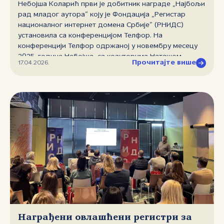
Небојша Коларић први је добитник награде „Најбољи
рад младог аутора” коју је Фондација „Регистар
националног интернет домена Србије” (РНИДС)
установила са конференцијом Телфор. На
конференцији Телфор одржаној у новембру месецу
2025. године Небојша, са коауторима Наташом
Прочитајте више
17.04.2026.
Ћировић и Милошем Бјелић, награђен је за рад
назива „The impact of inverse matrix computation on
the results of the Capon algorithm”.
Награђени овлашћени регистри за