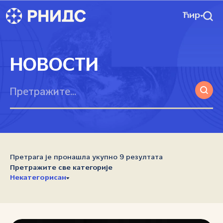
Ћир
НОВОСТИ
Претрага је пронашла укупно 9 резултата
Претражите све категорије
Некатегорисан