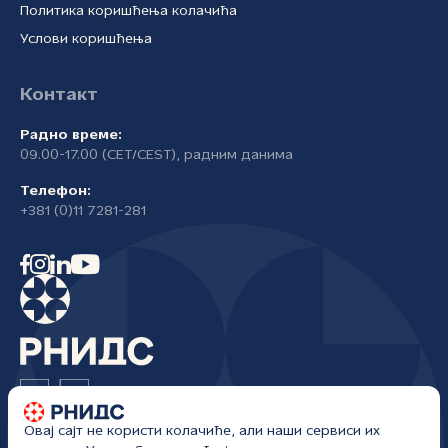
Политика коришћења колачића
Услови коришћења
Контакт
Радно време:
09.00-17.00 (CET/CEST), радним данима
Телефон:
+381 (0)11 7281-281
Овај сајт не користи колачиће, али наши сервиси их
Регистар националног интернет домена Србије