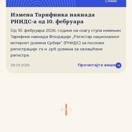
Измена Тарифника накнада
РНИДС‑а од 10. фебруара
Од 10. фебруара 2026. године на снагу ступа измењен
Тарифник накнада Фондације „Регистар националног
интернет домена Србије“ (РНИДС) за послове
регистрације .rs и .срб домена за овлашћене
регистре.
Прочитајте више
09.01.2026.
1