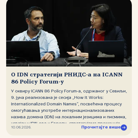
О IDN стратегији РНИДС‑а на ICANN
86 Policy Forum‑у
У оквиру ICANN 86 Policy Forum‑a, одржаног у Севиљи,
9. јуна реализована је сесија „How It Works:
Internationalized Domain Names”, посвећена процесу
омогућавања употребе интернационализованих
назива домена (IDN) на локалним језицима и писмима,
усвајању IDN‑ова у Европи, стратегијама промоције
Прочитајте више
10.06.2026.
истих и Универзалној прихватљивости (UA). Сесију је
отворила Питинан Куарморнпатана, директорка IDN