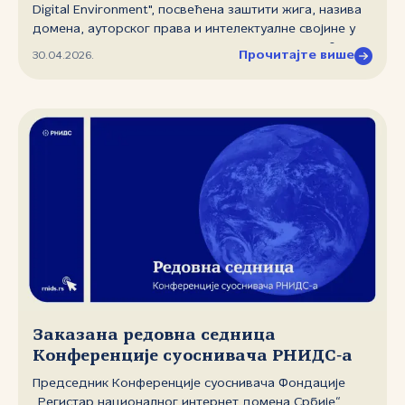
Digital Environment", посвећена заштити жига, назива
домена, ауторског права и интелектуалне својине у
дигиталном окружењу, одржана је 27. априла 2026.
Прочитајте више
30.04.2026.
године у Београду. Конференцији је присуствовало
између 150 и 200 стручњака из земље и иностранства,
а Фондација „Регистар националног интернет домена
Србије" (РНИДС) подржала је реализацију догађаја.
Заказана редовна седница
Конференције суоснивача РНИДС‑а
Председник Конференције суоснивача Фондације
„Регистар националног интернет домена Србије“