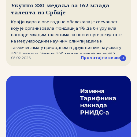
Укупно 330 медаља за 162 млада
талента из Србије
Крај јануара и ове године обележила је свечаност
коју је организовала Фондација 1% да би уручила
награде младим талентима за постигнуте резултате
на међународним научним олимпијадама и
такмичењима у природним и друштвеним наукама у
2025. години. Укупно 330 медаља освојилa су 162
Прочитајте више
03.02.2026.
ученика основних и средњих школа из целе Србије на
престижним међународним такмичењима. Фондација
”Регистар националног интернет домена Србије”
(РНИДС) и ове године са изузетним задовољством
подржала је реализацију пројекта и организацију
догађаја.