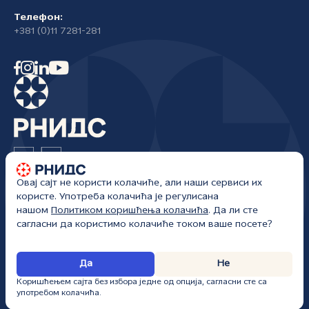
Телефон:
+381 (0)11 7281-281
Овај сајт не користи колачиће, али наши сервиси их
Регистар националног интернет домена Србије
користе. Употреба колачића је регулисана
Жоржа Клемансоа 18а/I
нашом
Политиком коришћења колачића
. Да ли сте
Београд, Србија
сагласни да користимо колачиће током ваше посете?
РНИДС • Сва права задржана • kancelarija@rnids.rs • Сајт ажуриран:
Да
Не
06. 08. 2026.
Коришћењем сајта без избора једне од опција, сагласни сте са
употребом колачића.