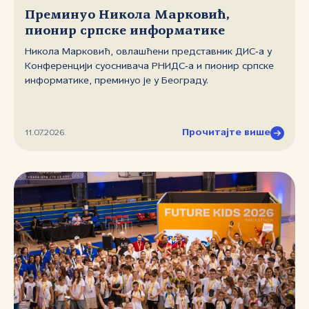
Преминуо Никола Марковић,
пионир српске информатике
Никола Марковић, овлашћени представник ДИС‑а у
Конференцији суоснивача РНИДС‑а и пионир српске
информатике, преминуо је у Београду.
Прочитајте више
11.07.2026.