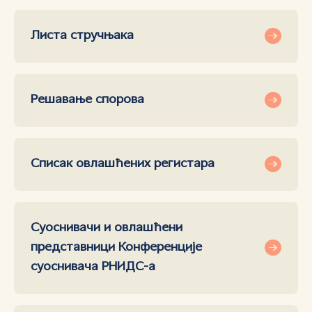
Листа стручњака
Решавање спорова
Списак овлашћених регистара
Суоснивачи и овлашћени
представници Конференције
суоснивача РНИДС-а