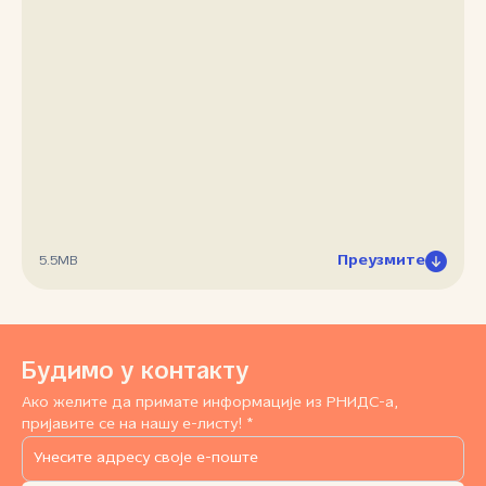
Преузмите
5.5MB
Будимо у контакту
Ако желите да примате информације из РНИДС-а,
пријавите се на нашу е-листу! *