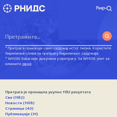
Ћир
* Претрага приказује само садржај истог писма. Користите
ћирилична слова за претрагу ћириличног садржаја.
* WHOIS база није укључена у претрагу. За WHOIS упит за
кликните
овде
.
Претрага је пронашла укупно 1182 резултата
Све (1182)
Новости (1108)
Странице (43)
Публикације (31)