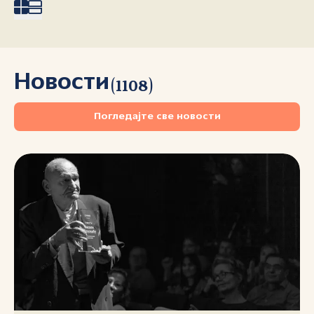
Новости
(
1108
)
Погледајте све новости