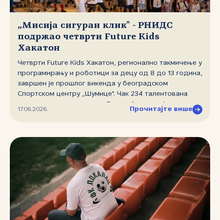
„Мисија сигуран клик" ‑ РНИДС
подржао четврти Future Kids
Хакатон
Четврти Future Kids Хакатон, регионално такмичење у
програмирању и роботици за децу од 8 до 13 година,
завршен је прошлог викенда у београдском
Спортском центру „Шумице". Чак 234 талентована
такмичара из пет држава бивше Југославије,
Прочитајте више
17.06.2026.
распоређена у 78 тимова, радила су на решавању
озбиљних интернет проблема, а РНИДС је као златни
партнер овог догађаја дао значајан допринос
његовом успешном одржавању.