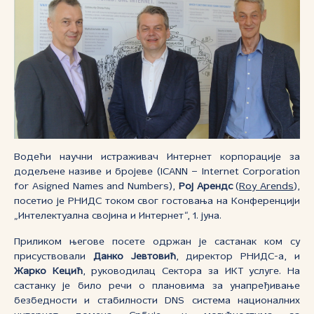
Водећи научни истраживач Интернет корпорације за
додељене називе и бројеве (ICANN – Internet Corporation
for Asigned Names and Numbers),
Рој Арендс
(
Roy Arends
),
посетио је РНИДС током свог гостовања на Конференцији
„Интелектуална својина и Интернет“, 1. јуна.
Приликом његове посете одржан је састанак ком су
присуствовали
Данко Јевтовић
, директор РНИДС-а, и
Жарко Кецић
, руководилац
Сектора за ИКТ услуге. На
састанку је било речи о плановима за унапређивање
безбедности и стабилности
DNS
система националних