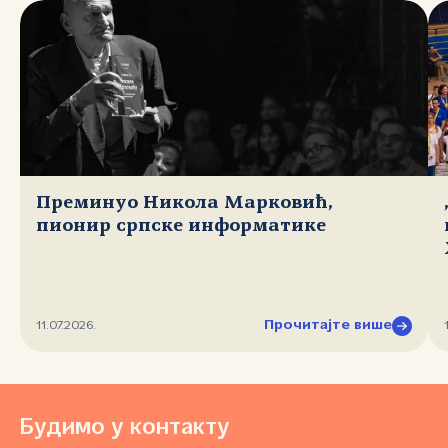
Преминуо Никола Марковић,
пионир српске информатике
Прочитајте више
11.07.2026.
Будимо у контакту