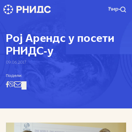
Ћир
Рој Арендс у посети
РНИДС‑у
09.06.2017
Подели: