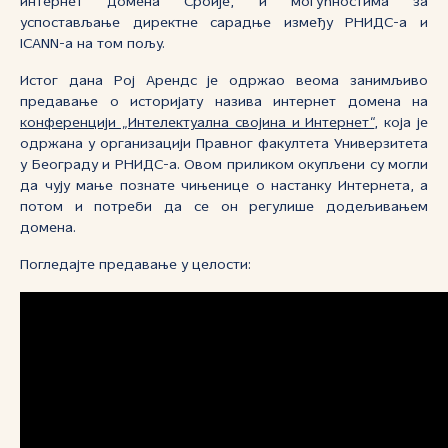
интернет домена Србије, и могућностима за
успостављање директне сарадње између РНИДС-а и
ICANN
-а на том пољу.
Истог дана Рој Арендс је одржао веома занимљиво
предавање о историјату назива интернет домена на
конференцији „Интелектуална својина и Интернет“
, која је
одржана у организацији Правног факултета Универзитета
у Београду и РНИДС-а. Овом приликом окупљени су могли
да чују мање познате чињенице о настанку Интернета, а
потом и потреби да се он регулише додељивањем
домена.
Погледајте предавање у целости: