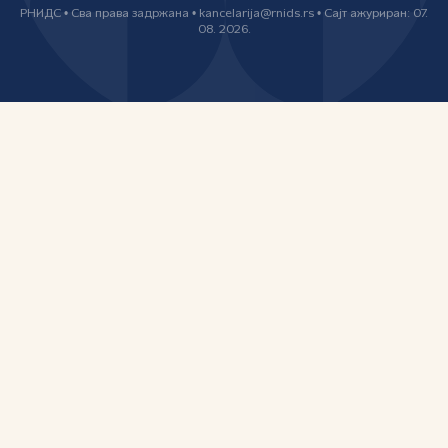
РНИДС • Сва права задржана • kancelarija@rnids.rs • Сајт ажуриран: 07.
08. 2026.