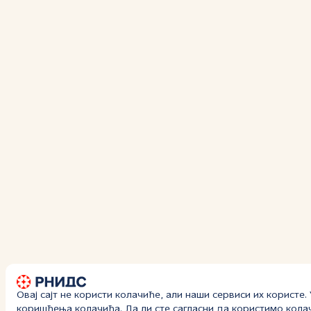
Овај сајт не користи колачиће, али наши сервиси их користе
коришћења колачића
. Да ли сте сагласни да користимо кол