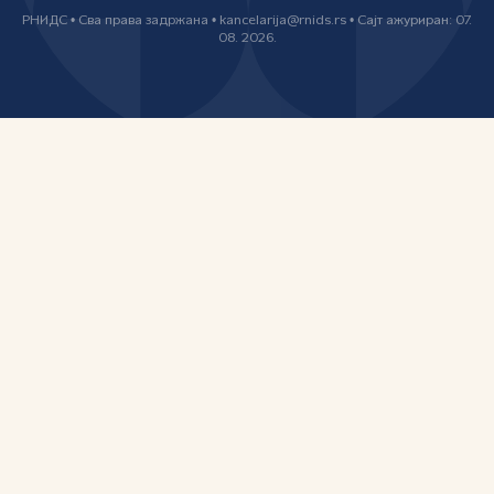
РНИДС • Сва права задржана • kancelarija@rnids.rs • Сајт ажуриран: 07.
08. 2026.