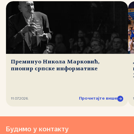
Преминуо Никола Марковић,
пионир српске информатике
Прочитајте више
11.07.2026.
Будимо у контакту