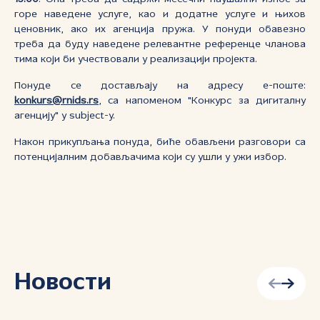
горе наведене услуге, као и додатне услуге и њихов
ценовник, ако их агенција пружа. У понуди обавезно
треба да буду наведене релевантне референце чланова
тима који би учествовали у реализацији пројекта.
Понуде се достављају на адресу е-поште:
konkurs@rnids.rs
, са напоменом "
Конкурс за дигиталну
агенцију
" у subject-у.
Након прикупљања понуда, биће обављени разговори са
потенцијалним добављачима који су ушли у ужи избор.
Новости