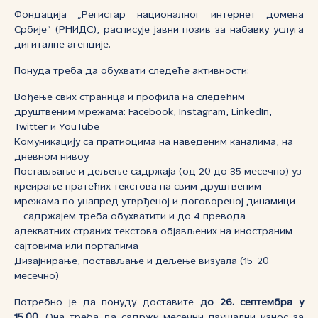
Фондација „Регистар националног интернет домена
Србије“ (РНИДС), расписује јавни позив за набавку услуга
дигиталне агенције.
Понуда треба да обухвати следеће активности:
Вођење свих страница и профила на следећим
друштвеним мрежама: Facebook, Instagram, LinkedIn,
Twitter и YouTube
Комуникацију са пратиоцима на наведеним каналима, на
дневном нивоу
Постављање и дељење садржаја (од 20 до 35 месечно) уз
креирање пратећих текстова на свим друштвеним
мрежама по унапред утврђеној и договореној динамици
– садржајем треба обухватити и до 4 превода
адекватних страних текстова објављених на иностраним
сајтовима или порталима
Дизајнирање, постављање и дељење визуала (15-20
месечно)
Потребно је да понуду доставите
до
26
. септембра у
15.00
. Она треба да садржи месечни паушални износ за