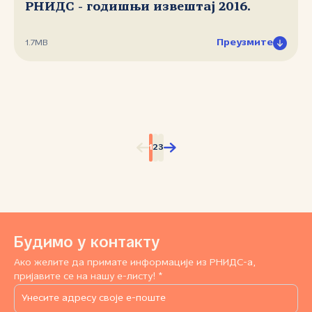
РНИДС - годишњи извештај 2016.
Преузмите
1.7MB
1
2
3
Будимо у контакту
Ако желите да примате информације из РНИДС-а,
пријавите се на нашу е-листу! *