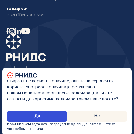
Телефон:
+381 (0)11 7281-281
Овај сајт не користи колачиће, али наши сервиси их
Регистар националног интернет домена Србије
користе. Употреба колачића је регулисана
Жоржа Клемансоа 18а/I
нашом
Политиком коришћења колачића
. Да ли сте
Београд, Србија
сагласни да користимо колачиће током ваше посете?
РНИДС • Сва права задржана • kancelarija@rnids.rs • Сајт ажуриран:
Да
Не
09. 08. 2026.
Коришћењем сајта без избора једне од опција, сагласни сте са
употребом колачића.