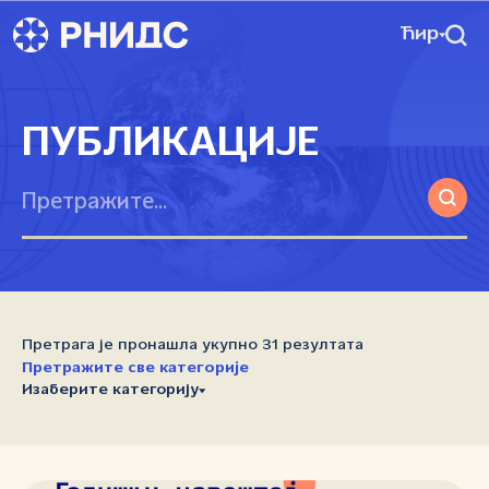
Ћир
ПУБЛИКАЦИЈЕ
Претрага је пронашла укупно 31 резултата
Претражите све категорије
Изаберите категорију