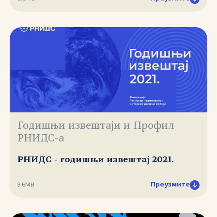
Годишњи извештаји и Профил
РНИДС-а
РНИДС - годишњи извештај 2021.
Преузмите
3.6MB