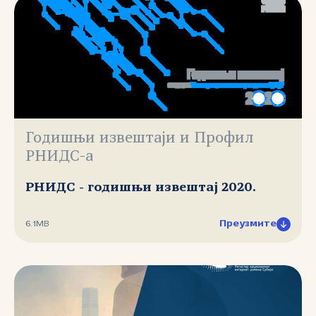
Годишњи извештаји и Профил
РНИДС-а
РНИДС - годишњи извештај 2020.
Преузмите
6.1MB