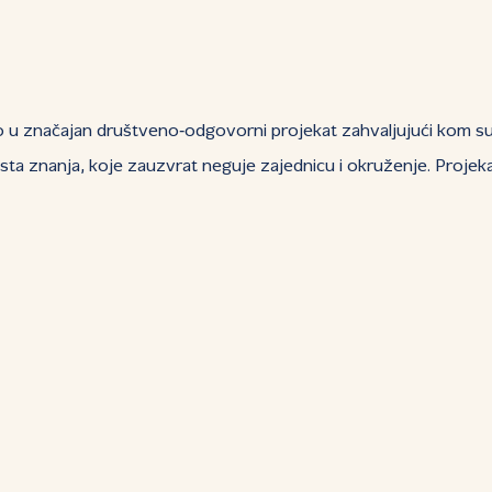
ao u značajan društveno‑odgovorni projekat zahvaljujući kom su
rasta znanja, koje zauzvrat neguje zajednicu i okruženje. Projek