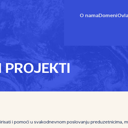
O nama
Domeni
Ovla
I PROJEKTI
pirisati i pomoći u svakodnevnom poslovanju preduzetnicima, ma