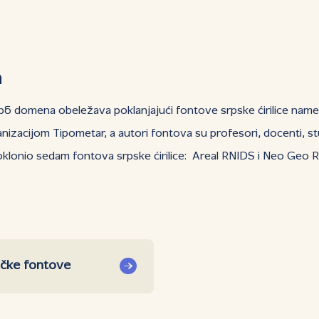
n
срб domena obeležava poklanjajući fontove srpske ćirilice na
anizacijom Tipometar, a autori fontova su profesori, docenti, 
lonio sedam fontova srpske ćirilice: Areal RNIDS i Neo Geo RNI
ičke fontove