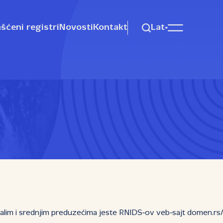
šćeni registri
Novosti
Kontakt
Lat
lim i srednjim preduzećima jeste RNIDS‑ov veb‑sajt domen.rs/до