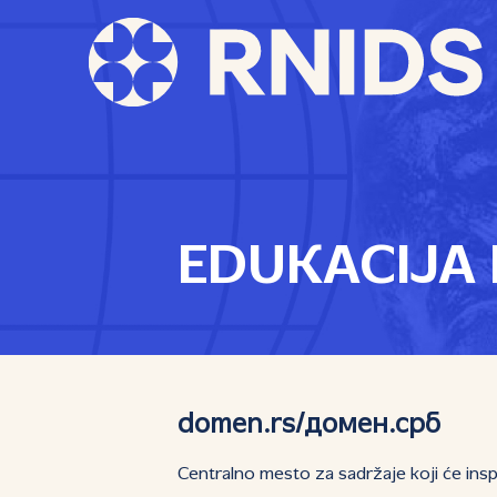
EDUKACIJA 
domen.rs/домен.срб
Centralno mesto za sadržaje koji će ins