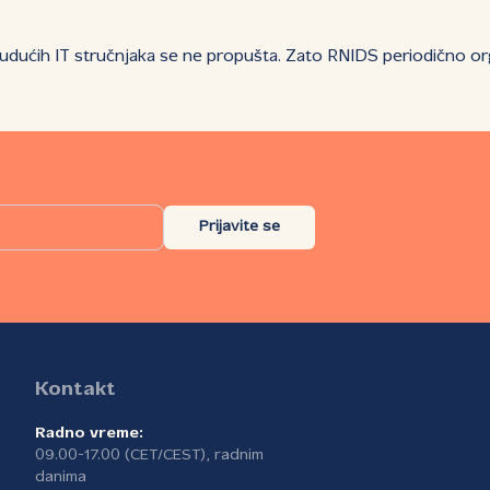
dućih IT stručnjaka se ne propušta. Zato RNIDS periodično organi
Prijavite se
Kontakt
Radno vreme:
09.00-17.00 (CET/CEST), radnim
danima