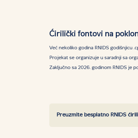
Ćirilički fontovi na poklo
Već nekoliko godina RNIDS godišnjicu .
Projekat se organizuje u saradnji sa org
Zaključno sa 2026. godinom RNIDS je pok
Preuzmite besplatno RNIDS ćiril