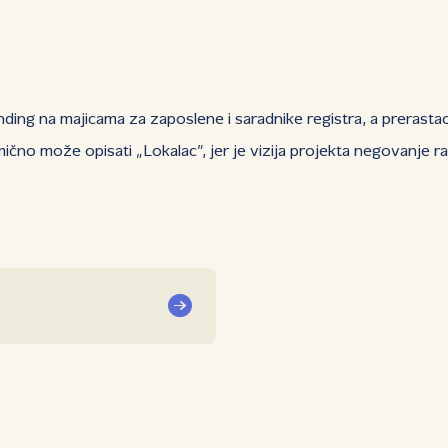
nding na majicama za zaposlene i saradnike registra, a prerast
mično može opisati „Lokalac”, jer je vizija projekta negovanje 