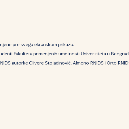
menjene pre svega ekranskom prikazu.
studenti Fakulteta primenjenih umetnosti Univerziteta u Beogra
DS autorke Olivere Stojadinović, Almono RNIDS i Orto RNIDS aut