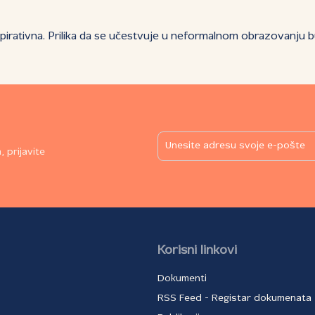
spirativna. Prilika da se učestvuje u neformalnom obrazovanju bu
 prijavite
Korisni linkovi
Dokumenti
RSS Feed - Registar dokumenata