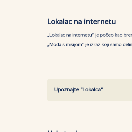
Lokalac na internetu
„Lokalac na internetu” je počeo kao bre
„Moda s misijom” je izraz koji samo deli
Upoznajte ”Lokalca”