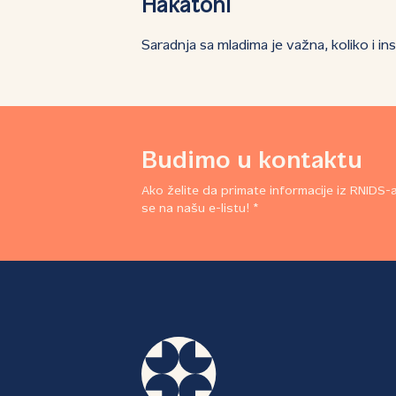
Hakatoni
Saradnja sa mladima je važna, koliko i in
Budimo u kontaktu
Ako želite da primate informacije iz RNIDS-a,
se na našu e-listu! *