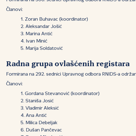
Formirana na 306. sednici Upravnog odbora RNIDS‑a održan
Članovi:
Zoran Buhavac (koordinator)
Aleksandar Jošić
Marina Antić
Ivan Minić
Marija Soldatović
Radna grupa ovlašćenih registara
Formirana na 292. sednici Upravnog odbora RNIDS‑a održano
Članovi:
Gordana Stevanović (koordinator)
Staniša Josić
Vladimir Aleksić
Ana Antić
Milica Debeljak
Dušan Pančevac