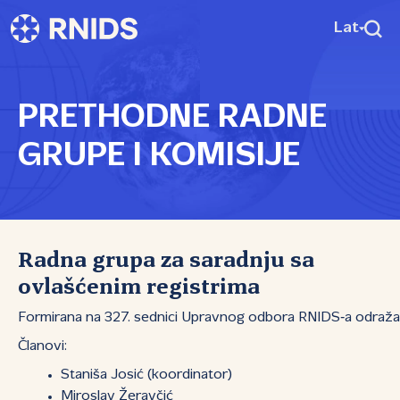
Lat
PRETHODNE RADNE
GRUPE I KOMISIJE
Radna grupa za saradnju sa
ovlašćenim registrima
Formirana na 327. sednici Upravnog odbora RNIDS‑a odražan
Članovi:
Staniša Josić (koordinator)
Miroslav Žeravčić