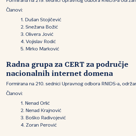
Formirana na 219. sednici Upravnog odbora RNIDS‑a održano
Članovi:
Dušan Stojičević
Snežana Božić
Olivera Jović
Vojislav Rodić
Mirko Marković
Radna grupa za CERT za područje
nacionalnih internet domena
Formirana na 210. sednici Upravnog odbora RNIDS‑a, održano
Članovi:
Nenad Orlić
Nenad Krajnović
Boško Radivojević
Zoran Perović