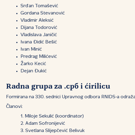
Srđan Tomašević
Gordana Stevanović
Vladimir Aleksić
Dijana Todorović
Vladislava Janičić
Ivana Đidić Bešić
Ivan Minić
Predrag Milićević
Žarko Kecić
Dejan Đukić
Radna grupa za .срб i ćirilicu
Formirana na 330. sednici Upravnog odbora RNIDS‑a odraža
Članovi:
Miloje Sekulić (koordinator)
Adam Sofronijević
Svetlana Slijepčević Belivuk