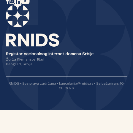
Registar nacionalnog internet domena Srbije
Žorža Klemansoa 18a/I
Beograd, Srbija
RNIDS • Sva prava zadržana • kancelarija@rnids.rs • Sajt ažuriran: 10.
08. 2026.