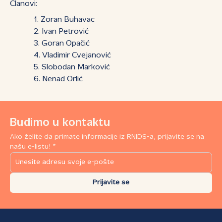
Članovi:
Zoran Buhavac
Ivan Petrović
Goran Opačić
Vladimir Cvejanović
Slobodan Marković
Nenad Orlić
Budimo u kontaktu
Ako želite da primate informacije iz RNIDS-a, prijavite se na
našu e-listu! *
Prijavite se