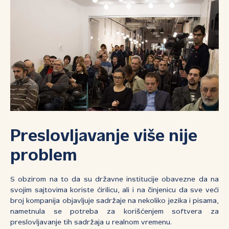
Preslovljavanje više nije
problem
S obzirom na to da su državne institucije obavezne da na
svojim sajtovima koriste ćirilicu, ali i na činjenicu da sve veći
broj kompanija objavljuje sadržaje na nekoliko jezika i pisama,
nametnula se potreba za korišćenjem softvera za
preslovljavanje tih sadržaja u realnom vremenu.