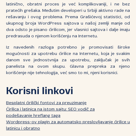
latinično, obratni proces je već komplikovaniji, i ne bez
pratećih grešaka. Međutim developeri u Srbiji aktivno rade na
rešavanju i ovog problema. Prema Grašićevoj statistici, od
ukupnog broja WordPress sajtova u našoj zemlji manje od
dva odsto je pisano ćirilicom, jer vlasnici sajtova i dalje imaju
predrasuda o njenom korišćenju na Internetu.
Iz navedenih razloga potrebno je promovisati široke
mogućnosti za upotrebu ćirilice na Internetu, koja je svakim
danom sve jednostvnija za upotrebu, zaključak je svih
panelista na ovom skupu. Glavna prepreka za njeno
korišćenje nije tehnologija, već smo to mi, njeni korisnici.
Korisni linkovi
Besplatni ćirilički fontovi za preuzimanje
Ćirilica i latinica na istom sajtu: SEO vodič za
podešavanje hreflang taga
Wordpress-ov plagin za automatsko preslovljavanje ćirilice u
latinicu i obratno