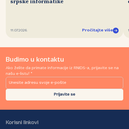
srpske informatike
Pročitajte više
11.07.2026.
Budimo u kontaktu
Ako želite da primate informacije iz RNIDS-a, prijavite se na
našu e-listu! *
Prijavite se
Korisni linkovi