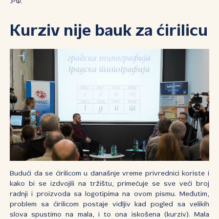
.РФ.
Kurziv nije bauk za ćirilicu
Budući da se ćirilicom u današnje vreme privrednici koriste i
kako bi se izdvojili na tržištu, primećuje se sve veći broj
radnji i proizvoda sa logotipima na ovom pismu. Međutim,
problem sa ćirilicom postaje vidljiv kad pogled sa velikih
slova spustimo na mala, i to ona iskošena (kurziv). Mala