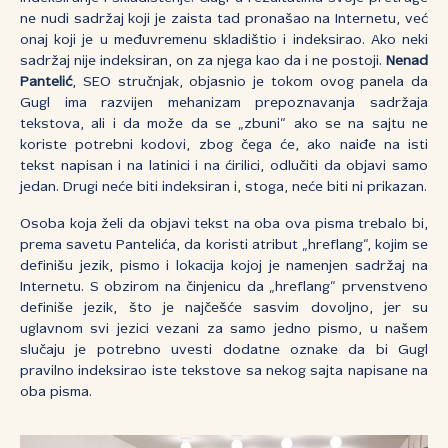
ne nudi sadržaj koji je zaista tad pronašao na Internetu, već
onaj koji je u međuvremenu skladištio i indeksirao. Ako neki
sadržaj nije indeksiran, on za njega kao da i ne postoji.
Nenad
Pantelić
, SEO stručnjak, objasnio je tokom ovog panela da
Gugl ima razvijen mehanizam prepoznavanja sadržaja
tekstova, ali i da može da se „zbuni“ ako se na sajtu ne
koriste potrebni kodovi, zbog čega će, ako naiđe na isti
tekst napisan i na latinici i na ćirilici, odlučiti da objavi samo
jedan. Drugi neće biti indeksiran i, stoga, neće biti ni prikazan.
Osoba koja želi da objavi tekst na oba ova pisma trebalo bi,
prema savetu Pantelića, da koristi atribut „hreflang“, kojim se
definišu jezik, pismo i lokacija kojoj je namenjen sadržaj na
Internetu. S obzirom na činjenicu da „hreflang“ prvenstveno
definiše jezik, što je najčešće sasvim dovoljno, jer su
uglavnom svi jezici vezani za samo jedno pismo, u našem
slučaju je potrebno uvesti dodatne oznake da bi Gugl
pravilno indeksirao iste tekstove sa nekog sajta napisane na
oba pisma.