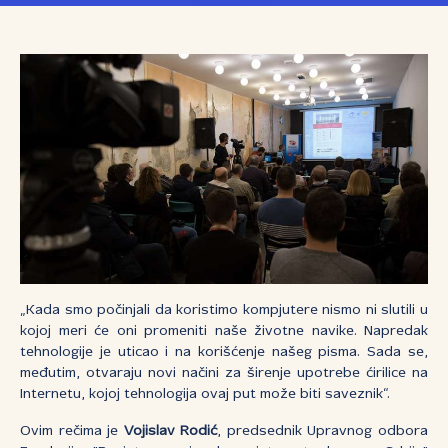
„Kada smo počinjali da koristimo kompjutere nismo ni slutili u
kojoj meri će oni promeniti naše životne navike. Napredak
tehnologije je uticao i na korišćenje našeg pisma. Sada se,
međutim, otvaraju novi načini za širenje upotrebe ćirilice na
Internetu, kojoj tehnologija ovaj put može biti saveznik“.
Ovim rečima je
Vojislav Rodić
, predsednik Upravnog odbora