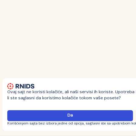
Ovaj sajt ne koristi kolačiće, ali naši servisi ih koriste. Upotre
li ste saglasni da koristimo kolačiće tokom vaše posete?
Da
Korišćenjem sajta bez izbora jedne od opcija, saglasni ste sa upotrebom kol