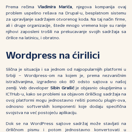
Prema rečima
Vladimira Marića
, njegova kompanija ovaj
problem uspešno rešava na Drupal-u, besplatnom sistemu
za upravljanje sadržajem otvorenog koda. Na taj način firme,
ali i druge organizacije, štede mnogo vremena koje su ranije
njihovi zaposleni trošili na prekucavanje svojih sadržaja sa
ćirilice na latinicu, i obratno.
Wordpress na ćirilici
Slična je situacija i sa jednom od najpopularnijih platformi u
Srbiji – Wordpress-om na kojem je, prema nezvaničnim
istraživanjima, izgrađeno oko 80 odsto sajtova u našoj
zemlji. Veb developer
Sibin Grašić
je objasnio okupljenima u
ICTHub-u, kako se problemi sa objavom ćiriličkog sadržaja na
ovoj platformi mogu jednostavno rešiti pomoću plugin-ova,
odnosno softverskih komponenti koje dodaju specifična
svojstva na već postojeću aplikaciju.
Dok se na WordPress sajtove sadržaj može stavljati na
ćiriličnom pismu i potom jednostavno konvertovati u