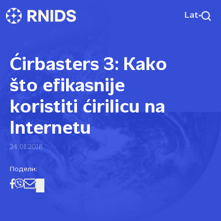
Lat
Ćirbasters 3: Kako
što efikasnije
koristiti ćirilicu na
Internetu
24.01.2018
Подели: