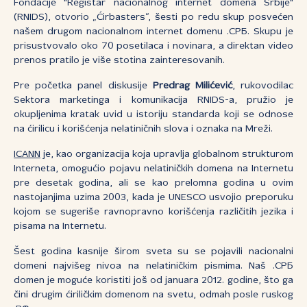
Fondacije "Registar nacionalnog internet domena Srbije"
(RNIDS), otvorio „Ćirbasters“, šesti po redu skup posvećen
našem drugom nacionalnom internet domenu .СРБ. Skupu je
prisustvovalo oko 70 posetilaca i novinara, a direktan video
prenos pratilo je više stotina zainteresovanih.
Pre početka panel diskusije
Predrag Milićević
, rukovodilac
Sektora marketinga i komunikacija RNIDS-a, pružio je
okupljenima kratak uvid u istoriju standarda koji se odnose
na ćirilicu i korišćenja nelatiničnih slova i oznaka na Mreži.
ICANN
je, kao organizacija koja upravlja globalnom strukturom
Interneta, omogućio pojavu nelatiničkih domena na Internetu
pre desetak godina, ali se kao prelomna godina u ovim
nastojanjima uzima 2003, kada je UNESCO usvojio preporuku
kojom se sugeriše ravnopravno korišćenja različitih jezika i
pisama na Internetu.
Šest godina kasnije širom sveta su se pojavili nacionalni
domeni najvišeg nivoa na nelatiničkim pismima. Naš .СРБ
domen je moguće koristiti još od januara 2012. godine, što ga
čini drugim ćiriličkim domenom na svetu, odmah posle ruskog