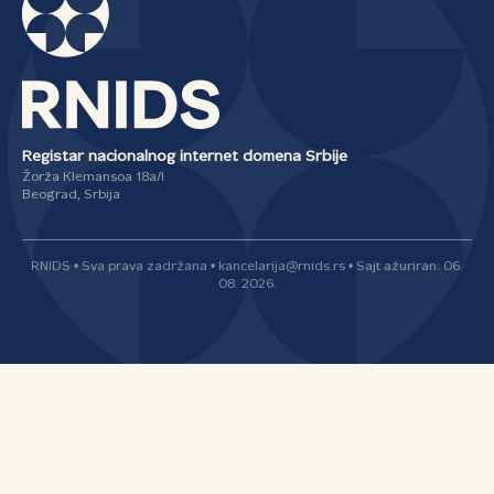
Registar nacionalnog internet domena Srbije
Žorža Klemansoa 18a/I
Beograd, Srbija
RNIDS • Sva prava zadržana • kancelarija@rnids.rs • Sajt ažuriran: 06.
08. 2026.