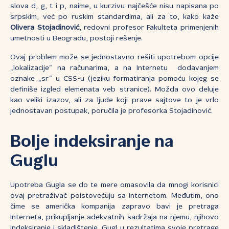
slova
d, g, t i p
, naime, u kurzivu najčešće nisu napisana po
srpskim, već po ruskim standardima, ali za to, kako kaže
Olivera Stojadinović
, redovni profesor Fakulteta primenjenih
umetnosti u Beogradu, postoji rešenje.
Ovaj problem može se jednostavno rešiti upotrebom opcije
„lokalizacije“ na računarima, a na Internetu dodavanjem
oznake „sr“ u CSS-u (jeziku formatiranja pomoću kojeg se
definiše izgled elemenata veb stranice). Možda ovo deluje
kao veliki izazov, ali za ljude koji prave sajtove to je vrlo
jednostavan postupak, poručila je profesorka Stojadinović.
Bolje indeksiranje na
Guglu
Upotreba Gugla se do te mere omasovila da mnogi korisnici
ovaj pretraživač poistovećuju sa Internetom. Međutim, ono
čime se američka kompanija zapravo bavi je pretraga
Interneta, prikupljanje adekvatnih sadržaja na njemu, njihovo
indeksiranje i skladištenje. Gugl u rezultatima svoje pretrage