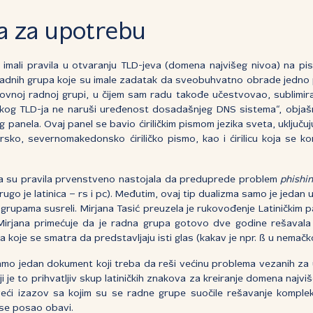
a za upotrebu
imali pravila u otvaranju TLD-jeva (domena najvišeg nivoa) na pi
 radnih grupa koje su imale zadatak da sveobuhvatno obrade jedno 
krovnoj radnoj grupi, u čijem sam radu takođe učestvovao, sublimir
kog TLD-ja ne naruši uređenost dosadašnjeg DNS sistema“, objašnj
panela. Ovaj panel se bavio ćiriličkim pismom jezika sveta, uključu
rsko, severnomakedonsko ćiriličko pismo, kao i ćirilicu koja se k
 da su pravila prvenstveno nastojala da preduprede problem
phishi
 a drugo je latinica – rs i pc). Međutim, ovaj tip dualizma samo je jeda
 grupama susreli. Mirjana Tasić preuzela je rukovođenje Latiničkim 
Mirjana primećuje da je radna grupa gotovo dve godine rešavala 
 koje se smatra da predstavljaju isti glas (kakav je npr. ß u nemačk
ramo jedan dokument koji treba da reši većinu problema vezanih za 
i je to prihvatljiv skup latiničkih znakova za kreiranje domena najvi
jveći izazov sa kojim su se radne grupe suočile rešavanje kompl
se posao obavi.