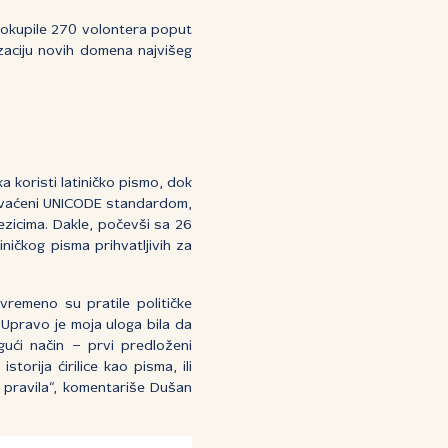
 okupile 270 volontera poput
izaciju novih domena najvišeg
a koristi latiničko pismo, dok
obuhvaćeni UNICODE standardom,
ezicima. Dakle, počevši sa 26
ničkog pisma prihvatljivih za
vremeno su pratile političke
. Upravo je moja uloga bila da
gući način – prvi predloženi
torija ćirilice kao pisma, ili
i pravila“, komentariše Dušan