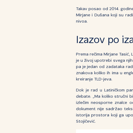
Takav posao od 2014. godine
Mirjane i Dušana koji su rad
nivoa.
Izazov po iz
Prema rečima Mirjane Tasić, L
je u živoj upotrebi svega nji
pa je jedan od zadataka radn
znakova koliko ih ima u engl
kreiranje TLD-jeva.
Dok je rad u Latiničkom pan
debate. „Ma koliko stručni bi
izlečim neosporne znalce od
dokument nije sadržao tekstov
istorija prostora koji ga up
Stojičević.