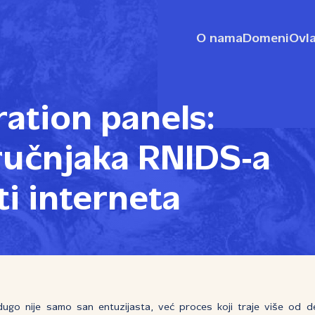
O nama
Domeni
Ovla
ation panels:
ručnjaka RNIDS‑a
ti interneta
dugo nije samo san entuzijasta, već proces koji traje više od d