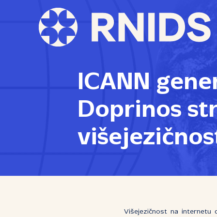
ICANN gener
Doprinos st
višejezičnos
Višejezičnost na internetu 