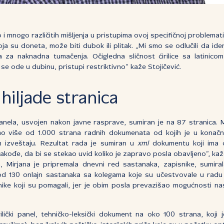
 i mnogo različitih mišljenja u pristupima ovoj specifičnoj problemati
koja su doneta, može biti dubok ili plitak. „Mi smo se odlučili da i
a za naknadna tumačenja. Očigledna sličnost ćirilice sa latinic
 se ode u dubinu, pristupi restriktivno“ kaže Stojičević.
i hiljade stranica
 panela, usvojen nakon javne rasprave, sumiran je na 87 stranica. 
mo više od 1.000 strana radnih dokumenata od kojih je u konačn
 izveštaju. Rezultat rada je sumiran u
xml
dokumentu koji ima o
takođe, da bi se stekao uvid koliko je zapravo posla obavljeno“, kaž
 Mirjana je pripremala dnevni red sastanaka, zapisnike, sumiral
od 130 onlajn sastanaka sa kolegama koje su učestvovale u rad
ke koji su pomagali, jer je obim posla prevazišao mogućnosti nas 
irilički panel, tehničko-leksički dokument na oko 100 strana, koj