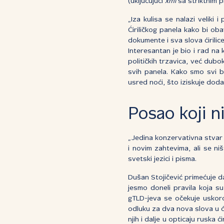
(uključujući
xml
sa striktnim p
„Iza kulisa se nalazi veliki
Ćiriličkog panela kako bi ob
dokumente i sva slova ćirilice
Interesantan je bio i rad na 
političkih trzavica, već dubo
svih panela. Kako smo svi bil
usred noći, što iziskuje doda
Posao koji n
„Jedina konzervativna stvar
i novim zahtevima, ali se ni
svetski jezici i pisma.
Dušan Stojičević primećuje da
jesmo doneli pravila koja s
gTLD-jeva se očekuje uskoro
odluku za dva nova slova u ćir
njih i dalje u opticaju ruska ć