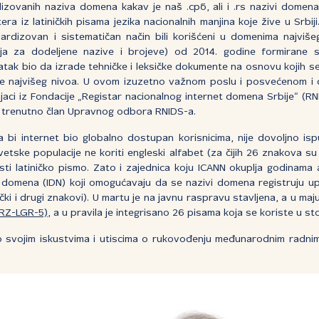
lizovanih naziva domena kakav je naš .срб, ali i .rs nazivi domena
ra iz latiničkih pisama jezika nacionalnih manjina koje žive u Srbiji.
rdizovan i sistematičan način bili korišćeni u domenima najvišeg 
ija za dodeljene nazive i brojeve) od 2014. godine formirane
adatak bio da izrade tehničke i leksičke dokumente na osnovu kojih s
 najvišeg nivoa. U ovom izuzetno važnom poslu i posvećenom i 
jaci iz Fondacije „Registar nacionalnog internet domena Srbije“ (RNI
ć, trenutno član Upravnog odbora RNIDS-a.
a bi internet bio globalno dostupan korisnicima, nije dovoljno is
etske populacije ne koriti engleski alfabet (za čijih 26 znakova su d
sti latiničko pismo. Zato i zajednica koju ICANN okuplja godinama a
a domena (IDN) koji omogućavaju da se nazivi domena registruju u
lički i drugi znakovi). U martu je na javnu raspravu stavljena, a u ma
RZ-LGR-5)
, a u pravila je integrisano 26 pisama koja se koriste u st
 o svojim iskustvima i utiscima o rukovođenju međunarodnim radn