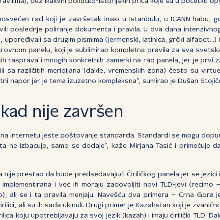
ravilima), bez ikakvih političko-istorijskih priča koje su u početku o
 i posvećen rad koji je završetak imao u Istanbulu, u ICANN habu, 
avili poslednje poliranje dokumenta i pravila. U dva dana intenzivn
, upoređivali sa drugim pismima (jermenski, latinica, grčki alfabet...) i
krovnom panelu, koji je sublimirao kompletna pravila za sva svetska
kih rasprava i mnogih konkretnih zamerki na rad panela, jer je prvi
i sa različitih meridijana (dakle, vremenskih zona) često su virtue
tni napor jer je tema izuzetno kompleksna“, sumirao je Dušan Stojiče
ikad nije završen
 na internetu jeste poštovanje standarda. Standardi se mogu dop
šta ne izbacuje, samo se dodaje“, kaže Mirjana Tasić i primećuje da 
 nije prestao da bude predsedavajući Ćiriličkog panela jer se jezici
u implementirana i već ih moraju zadovoljiti novi TLD-jevi (recim
), ali se i ta pravila menjaju. Navešću dva primera – Crna Gora
ilici, ali su ih sada ukinuli. Drugi primer je Kazahstan koji je zvanično
irilica koju upotrebljavaju za svoj jezik (kazah) i imaju ćirilički TLD. D