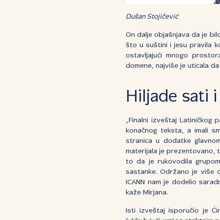
Dušan Stojičević
On dalje objašnjava da je bilo
što u suštini i jesu pravila 
ostavljajući mnogo prostor
domene, najviše je uticala da
Hiljade sati 
„Finalni izveštaj Latiničkog
konačnog teksta, a imali s
stranica u dodatke glavnom
materijala je prezentovano, 
to da je rukovodila grupom,
sastanke. Održano je više 
ICANN nam je dodelio saradni
kaže Mirjana.
Isti izveštaj isporučio je Ć