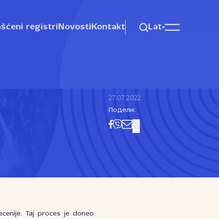
šćeni registri
Novosti
Kontakt
Lat
27.07.2022
Подели:
ecenije. Taj proces je doneo