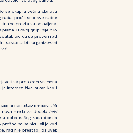
pterećivale rad ovog panela.
gde se okupila većina članova
og rada, prošli smo sve radne
 finalna pravila su objavljena.
 pisma. U ovoj grupi nije bilo
 zadatak bio da se proveri rad
lni sastanci bili organizovani
vić.
unjavati sa protokom vremena
je internet živa stvar, kao i
 i pisma non-stop menjaju. „Mi
o – nova runda za dodelu
new
 je u doba našeg rada donela
 prešao na latinicu, ali je kod
akle, rad nije prestao, još uvek