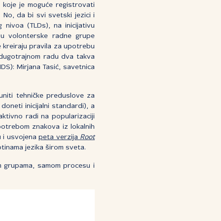
 koje je moguće registrovati
 No, da bi svi svetski jezici i
nivoa (TLDs), na inicijativu
 su volonterske radne grupe
e kreiraju pravila za upotrebu
dugotrajnom radu dva takva
DS): Mirjana Tasić, savetnica
puniti tehničke preduslove za
oneti inicijalni standardi), a
ktivno radi na popularizaciji
potrebom znakova iz lokalnih
ju i usvojena
peta verzija
Root
otinama jezika širom sveta.
im grupama, samom procesu i