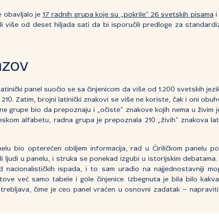
 obavljalo je
17 radnih grupa koje su „pokrile“ 26 svetskih pisama
i
ili više od deset hiljada sati da bi isporučili predloge za standard
azov
atinički panel suočio se sa činjenicom da više od 1.200 svetskih jezik
h 210. Zatim, brojni latinički znakovi se više ne koriste, čak i oni 
e grupe bio da prepoznaju i „očiste“ znakove kojih nema u živim j
eskom alfabetu, radna grupa je prepoznala 210 „živih“ znakova lati
elu bio opterećen obiljem informacija, rad u Ćiriličkom panelu po
li ljudi u panelu, i struka se ponekad izgubi u istorijskim debatama
 nacionalističkih ispada, i to sam uradio na najjednostavniji mo
e već samo tabele i gole činjenice. Izbegnuta je bila bilo kakva is
otrebljava, čime je ceo panel vraćen u osnovni zadatak – napravit