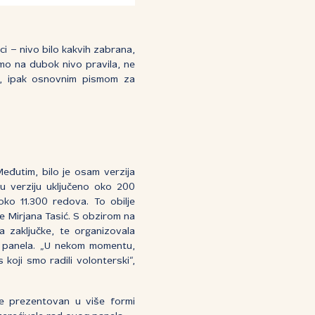
ci – nivo bilo kakvih zabrana,
demo na dubok nivo pravila, ne
om, ipak osnovnim pismom za
Međutim, bilo je osam verzija
u verziju uključeno oko 200
ko 11.300 redova. To obilje
e Mirjana Tasić. S obzirom na
a zaključke, te organizovala
u panela. „U nekom momentu,
koji smo radili volonterski“,
i je prezentovan u više formi