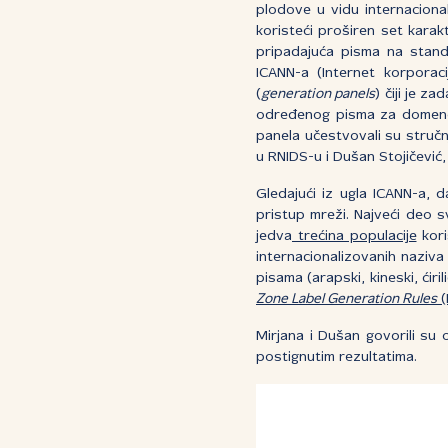
plodove u vidu internaciona
koristeći proširen set karakte
pripadajuća pisma na standa
ICANN-a (Internet korporac
(
generation panels
) čiji je z
određenog pisma za domene
panela učestvovali su stručn
u RNIDS-u i Dušan Stojičevi
Gledajući iz ugla ICANN-a, d
pristup mreži. Najveći deo sv
jedva
trećina populacije
kori
internacionalizovanih naziv
pisama (arapski, kineski, ćiri
Zone Label Generation Rules
(
Mirjana i Dušan govorili su
postignutim rezultatima.