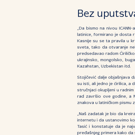
Bez uputstv
„Da bismo na nivou ICANN-a 
latinice, formirano je dosta
Kasnije su se ta pravila u 
sveta, tako da otvaranje ne
predsedavao radom Ćiriličkog 
ukrajinsko, mongolsko, buga
Kazahstan, Uzbekistan itd.
Stojičević dalje objašnjava
su isti, ali jedno je ćirilica,
stručnjaci okupljeni u radnim
rad završio ove godine, a 
znakova u latiničkom pismu za
„Naš zadatak je bio da krei
internetu i da ustanovimo koj
Tasić i konstatuje da je na
pređašnjeg primera kako da 