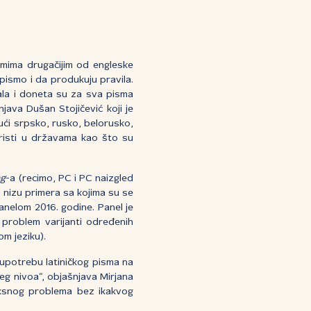
smima drugačijim od engleske
pismo i da produkuju pravila.
ala i doneta su za sva pisma
ava Dušan Stojičević koji je
jući srpsko, rusko, belorusko,
oristi u državama kao što su
ng
-a (recimo, PC i PC naizgled
n u nizu primera sa kojima su se
panelom 2016. godine. Panel je
problem varijanti određenih
om jeziku).
upotrebu latiničkog pisma na
šeg nivoa“, objašnjava Mirjana
eksnog problema bez ikakvog