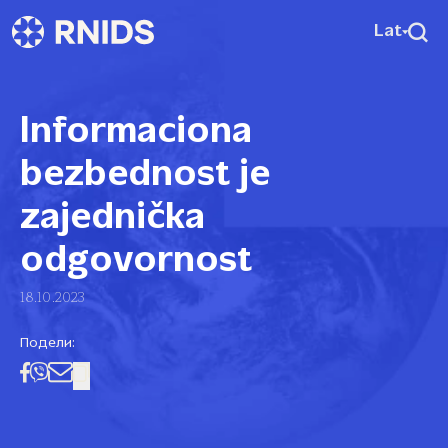
Lat
Informaciona
bezbednost je
zajednička
odgovornost
18.10.2023
Подели: