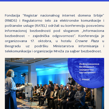
Fondacija “Registar nacionalnog internet domena Srbije“
(RNIDS) i Regulatorno telo za elektronske komunikacije i
poštanske usluge (RATEL) održali su konferenciju posvećenu
informacionoj bezbednosti pod sloganom „Informaciona
bezbednost – zajednička odgovornost“. Konferencija je
organizovana 17. oktobra, u hotelu
Crowne Plaza
u
Beogradu uz podršku Ministarstva informisanja i
telekomunikacija i organizacije Mreža za sajber bezbednost.