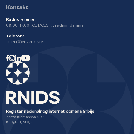
Kontakt
Radno vreme:
09.00-17.00 (CET/CEST), radnim danima
Telefon:
+381 (0)11 7281-281
Registar nacionalnog internet domena Srbije
Žorža Klemansoa 18a/I
Beograd, Srbija