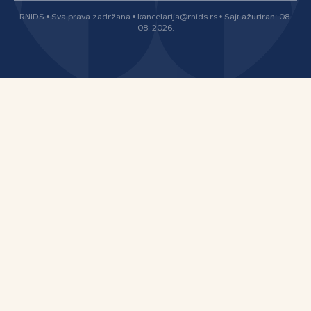
RNIDS • Sva prava zadržana • kancelarija@rnids.rs • Sajt ažuriran: 08.
08. 2026.