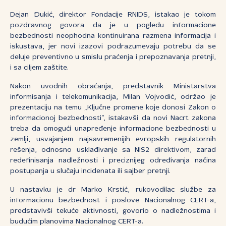
Dejan Đukić, direktor Fondacije RNIDS, istakao je tokom
pozdravnog govora da je u pogledu informacione
bezbednosti neophodna kontinuirana razmena informacija i
iskustava, jer novi izazovi podrazumevaju potrebu da se
deluje preventivno u smislu praćenja i prepoznavanja pretnji,
i sa ciljem zaštite.
Nakon uvodnih obraćanja, predstavnik Ministarstva
informisanja i telekomunikacija, Milan Vojvodić, održao je
prezentaciju na temu „Ključne promene koje donosi Zakon o
informacionoj bezbednosti”, istakavši da novi Nacrt zakona
treba da omogući unapređenje informacione bezbednosti u
zemlji, usvajanjem najsavremenijih evropskih regulatornih
rešenja, odnosno usklađivanje sa NIS2 direktivom, zarad
redefinisanja nadležnosti i preciznijeg određivanja načina
postupanja u slučaju incidenata ili sajber pretnji.
U nastavku je dr Marko Krstić, rukovodilac službe za
informacionu bezbednost i poslove Nacionalnog CERT-a,
predstavivši tekuće aktivnosti, govorio o nadležnostima i
budućim planovima Nacionalnog CERT-a.