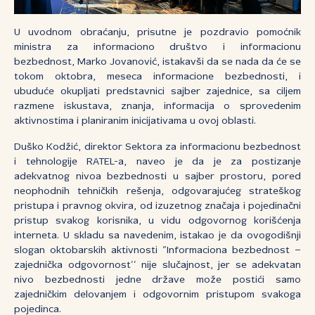
U uvodnom obraćanju, prisutne je pozdravio pomoćnik
ministra za informaciono društvo i informacionu
bezbednost, Marko Jovanović, istakavši da se nada da će se
tokom oktobra, meseca informacione bezbednosti, i
ubuduće okupljati predstavnici sajber zajednice, sa ciljem
razmene iskustava, znanja, informacija o sprovedenim
aktivnostima i planiranim inicijativama u ovoj oblasti.
Duško Kodžić, direktor Sektora za informacionu bezbednost
i tehnologije RATEL-a, naveo je da je za postizanje
adekvatnog nivoa bezbednosti u sajber prostoru, pored
neophodnih tehničkih rešenja, odgovarajućeg strateškog
pristupa i pravnog okvira, od izuzetnog značaja i pojedinačni
pristup svakog korisnika, u vidu odgovornog korišćenja
interneta. U skladu sa navedenim, istakao je da ovogodišnji
slogan oktobarskih aktivnosti ”Informaciona bezbednost –
zajednička odgovornost’’ nije slučajnost, jer se adekvatan
nivo bezbednosti jedne države može postići samo
zajedničkim delovanjem i odgovornim pristupom svakoga
pojedinca.