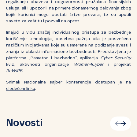
regulisanju obaveza i odgovornosti pružalaca finansijskih
usluga, ali i upozorili na primere zlonamernog delovanja zbog
kojih korisnici mogu postati žrtve prevara, te su uputili
savete za zaštitu i pozvali na oprez.
Imajući u vidu značaj individualnog pristupa za bezbednije
korišćenje tehnologija, posebna pažnja bila je posvećena
različitim inicijativama koje su usmerene na podizanje svesti i
znanja iz oblasti informacione bezbednosti. Predstavljena je
platforma „Pametno i bezbedno“, aplikacija
Cyber Security
kviz, aktivnosti organizacije
Women4Cyber
i projekat
ReWIRE
.
Snimak Nacionalne sajber konferencije dostupan je na
sledećem linku
.
Novosti