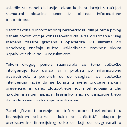
Usledile su panel diskusije tokom kojih su brojni stručnjaci
razmatrali aktuelne teme iz oblasti informacione
bezbednosti.
Nacrt zakona o informacionoj bezbednosti bila je tema prvog
panela tokom kog je konstatovano da je za dostizanje višeg
stepena zaštite građana i operatora IKT sistema od
posebnog značaja nužno usklađivanje pravnog okvira
Republike Srbije sa EU regulativom.
Tokom drugog panela razmatrala se tema veštačke
inteligencije kao šansa ali i pretnja po informacionu
bezbednost, a panelisti su se usaglasili da veštačka
inteligencija može da se koristi u svrhu procene rizika i
prevencije, ali usled zloupotrebe novih tehnologija u cilju
izvođenja sajber napada i krajnji korisnici i organizacije treba
da budu svesni rizika koje one donose.
Panel „Rizici i pretnje po informacionu bezbednost u
finansijskom sektoru – kako se zaštititi?“ okupio je
predstavnike finansijskog sektora, koji su razgovarali o