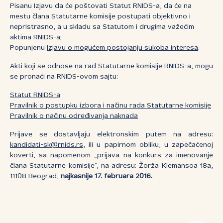
Pisanu Izjavu da će poštovati Statut RNIDS-a, da će na
mestu člana Statutarne komisije postupati objektivno i
nepristrasno, a u skladu sa Statutom i drugima važećim
aktima RNIDS-a;
Popunjenu
Izjavu o mogućem postojanju sukoba interesa
.
Akti koji se odnose na rad Statutarne komisije RNIDS-a, mogu
se pronaći na RNIDS-ovom sajtu:
Statut RNIDS-a
Pravilnik o postupku izbora i načinu rada Statutarne komisije
Pravilnik o načinu određivanja naknada
Prijave se dostavljaju elektronskim putem na adresu:
kandidati-sk@rnids.rs
, ili u papirnom obliku, u zapečaćenoj
koverti, sa napomenom „prijava na konkurs za imenovanje
člana Statutarne komisije“, na adresu: Žorža Klemansoa 18a,
11108 Beograd,
najkasnije 17. februara 2016.