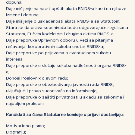
dopuna;
Daje mišljenje na nacrt opštih akata RNIDS-a kao i na njihove
izmene i dopune;
Daje mišljenje o usklađenosti akata RNIDS-a sa Statutom;
Stara se da prava suosnivača budu odgovarajuće regulisana
Statutom, Etičkim kodeksom i drugima aktima RNIDS-a;
Daje preporuke Upravnom odboru u vezi sa pitanjima
rešavanja korporativnih sukoba unutar RNIDS-a;
Daje preporuke po prijavama o eventualnom sukobu
interesa;
Daje preporuke u slučaju sukoba nadležnosti organa RNIDS-
a;
Donosi Poslovnik o svom radu;
Daje preporuke o obezbeđivanju javnosti rada RNIDS,
uključujući i pravo suosnivača na informisanje;
Daje preporuke o zaštiti privatnosti u skladu sa zakonima i
najboljom praksom.
Kandidati za člana Statutarne komisije u prijavi dostavljaju:
Motivaciono pismo;
Biografiju;