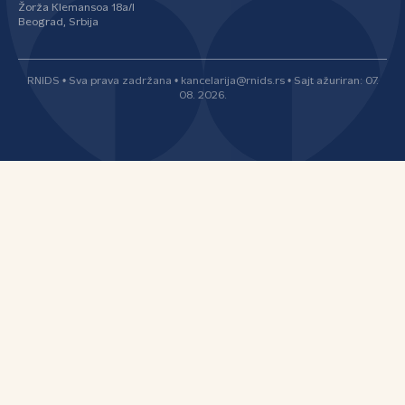
Žorža Klemansoa 18a/I
Beograd, Srbija
RNIDS • Sva prava zadržana • kancelarija@rnids.rs • Sajt ažuriran: 07.
08. 2026.