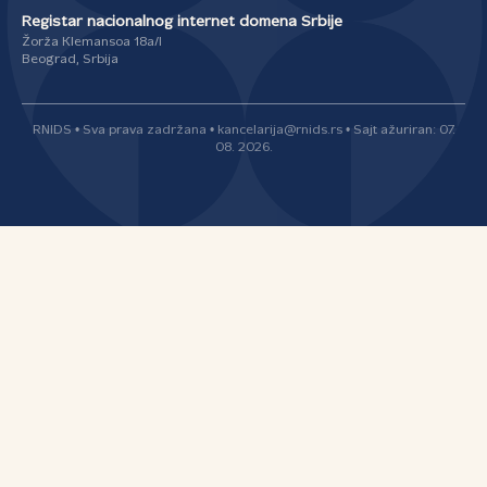
Registar nacionalnog internet domena Srbije
Žorža Klemansoa 18a/I
Beograd, Srbija
RNIDS • Sva prava zadržana • kancelarija@rnids.rs • Sajt ažuriran: 07.
08. 2026.