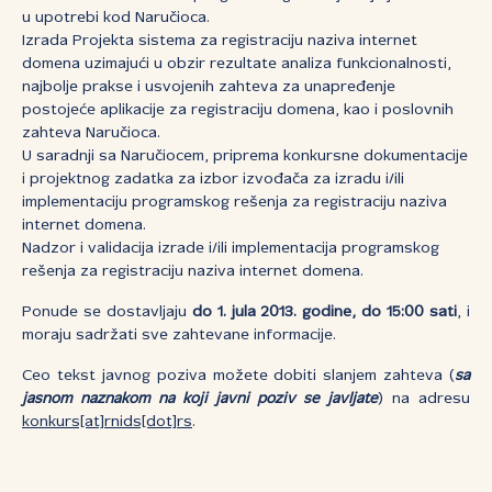
u upotrebi kod Naručioca.
Izrada Projekta sistema za registraciju naziva internet
domena uzimajući u obzir rezultate analiza funkcionalnosti,
najbolje prakse i usvojenih zahteva za unapređenje
postojeće aplikacije za registraciju domena, kao i poslovnih
zahteva Naručioca.
U saradnji sa Naručiocem, priprema konkursne dokumentacije
i projektnog zadatka za izbor izvođača za izradu i/ili
implementaciju programskog rešenja za registraciju naziva
internet domena.
Nadzor i validacija izrade i/ili implementacija programskog
rešenja za registraciju naziva internet domena.
Ponude se dostavljaju
do 1. jula 2013. godine, do 15:00 sati
, i
moraju sadržati sve zahtevane informacije.
Ceo tekst javnog poziva možete dobiti slanjem zahteva (
sa
jasnom naznakom na koji javni poziv se javljate
) na adresu
konkurs[at]rnids[dot]rs
.