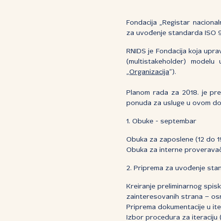
Fondacija „Registar nacional
za uvođenje standarda ISO 9
RNIDS je Fondacija koja upra
(multistakeholder) modelu u
„
Organizacija
“).
Planom rada za 2018. je pre
ponuda za usluge u ovom dom
1. Obuke - septembar
Obuka za zaposlene (12 do 
Obuka za interne proverava
2. Priprema za uvođenje st
Kreiranje preliminarnog spisk
zainteresovanih strana – osn
Priprema dokumentacije u ite
Izbor procedura za iteraciju 