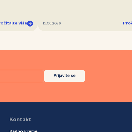
očitajte više
Proč
15.06.2026.
Prijavite se
Kontakt
Radno vreme: