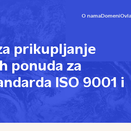
O nama
Domeni
Ovla
za prikupljanje
ih ponuda za
andarda ISO 9001 i