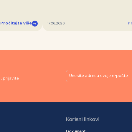
Pročitajte više
Pr
17.06.2026.
 prijavite
Korisni linkovi
Dokumenti