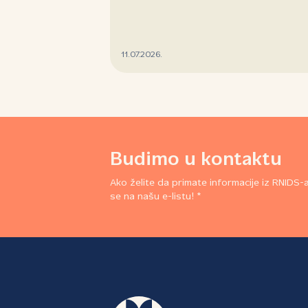
11.07.2026.
Budimo u kontaktu
Ako želite da primate informacije iz RNIDS-a,
se na našu e-listu! *