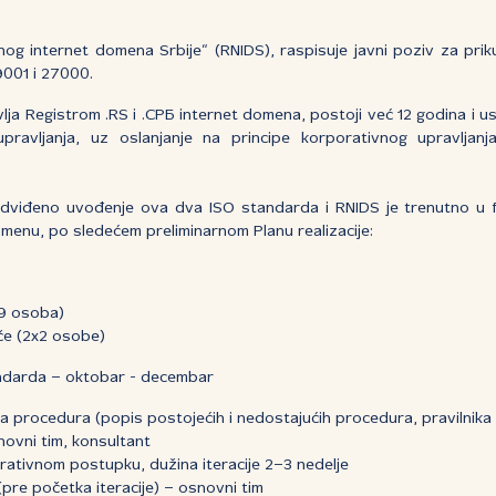
nog internet domena Srbije“ (RNIDS), raspisuje javni poziv za prik
001 i 27000.
vlja Registrom .RS i .СРБ internet domena, postoji već 12 godina i u
pravljanja, uz oslanjanje na principe korporativnog upravljanja
dviđeno uvođenje ova dva ISO standarda i RNIDS je trenutno u faz
enu, po sledećem preliminarnom Planu realizacije:
19 osoba)
če (2x2 osobe)
andarda – oktobar - decembar
a procedura (popis postojećih i nedostajućih procedura, pravilnika i 
ovni tim, konsultant
rativnom postupku, dužina iteracije 2–3 nedelje
(pre početka iteracije) – osnovni tim