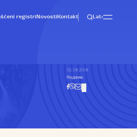
šćeni registri
Novosti
Kontakt
Lat
02.08.2018
Подели: