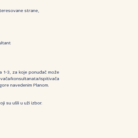
interesovane strane,
ultant
a 1-3, za koje ponuđač može
vača/konsultanata/ispitivača
sa gore navedenim Planom.
i su ušli u uži izbor.