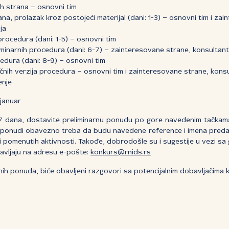
h strana – osnovni tim
ana, prolazak kroz postojeći materijal (dani: 1-3) – osnovni tim i za
ja
 procedura (dani: 1-5) – osnovni tim
liminarnih procedura (dani: 6-7) – zainteresovane strane, konsultant
cedura (dani: 8-9) – osnovni tim
ačnih verzija procedura – osnovni tim i zainteresovane strane, kons
enje
 januar
 7 dana, dostavite preliminarnu ponudu po gore navedenim tačkam
 ponudi obavezno treba da budu navedene reference i imena preda
ciji pomenutih aktivnosti. Takođe, dobrodošle su i sugestije u vezi 
avljaju na adresu e-pošte:
konkurs@rnids.rs
nih ponuda, biće obavljeni razgovori sa potencijalnim dobavljačima koj