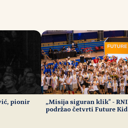
ć, pionir
„Misija siguran klik" - RN
podržao četvrti Future Ki