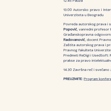
12.45 Pauza
13.00 Autorsko pravo i Inter
Univerziteta u Beogradu
Povreda autorskog prava i s
Popović
, vanredni profesor
Građanskopravna odgovornos
Radovanović
, docent Pravno
Zaštita autorskog prava i pra
Pravnog fakulteta Univerzite
Predmeti ReDigi i UsedSoft: 
prakse za pravo intelektualn
14.30 Završna reč i svečano 
PREUZMITE
:
Program konferenc