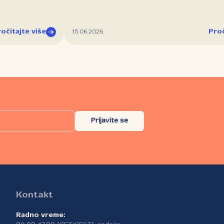
očitajte više
Proč
15.06.2026.
Prijavite se
Kontakt
Radno vreme: