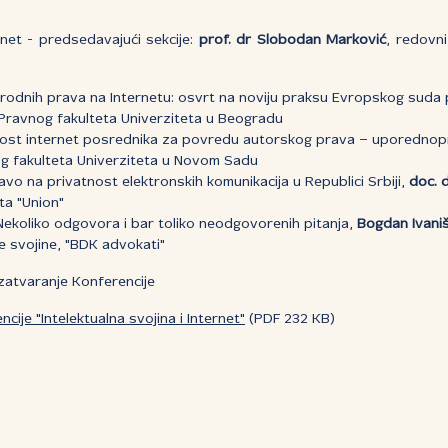
net - predsedavajući sekcije:
prof. dr Slobodan Marković
, redovn
rodnih prava na Internetu: osvrt na noviju praksu Evropskog suda
 Pravnog fakulteta Univerziteta u Beogradu
t internet posrednika za povredu autorskog prava – uporednop
g fakulteta Univerziteta u Novom Sadu
vo na privatnost elektronskih komunikacija u Republici Srbiji,
doc. 
ta "Union"
Nekoliko odgovora i bar toliko neodgovorenih pitanja,
Bogdan Ivaniš
e svojine, "BDK advokati"
zatvaranje Konferencije
ije "Intelektualna svojina i Internet"
(PDF 232 KB)