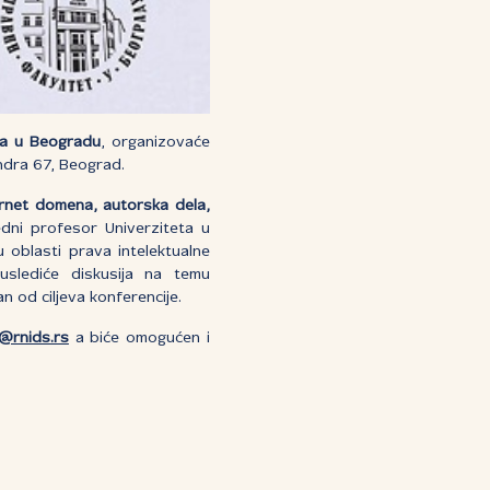
eta u Beogradu
, organizovaće
ndra 67, Beograd.
nternet domena, autorska dela,
redni profesor Univerziteta u
 oblasti prava intelektualne
 uslediće diskusija na temu
an od ciljeva konferencije.
a@rnids.rs
a biće omogućen i