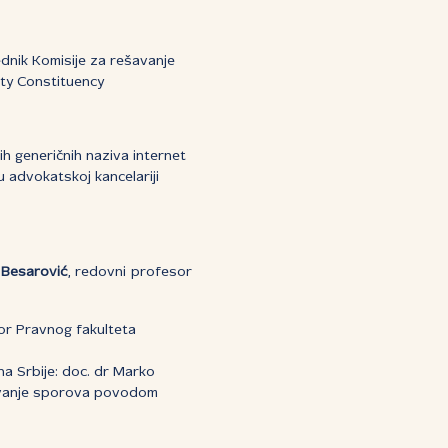
dnik Komisije za rešavanje
rty Constituency
ih generičnih naziva internet
u advokatskoj kancelariji
 Besarović
, redovni profesor
or Pravnog fakulteta
a Srbije: doc. dr Marko
šavanje sporova povodom