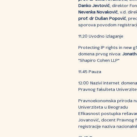
Danko Jevtović
, direktor Fo
Nevenka Novaković
, v.d. dir
prof. dr Dušan Popović
, pre
sporova povodom registracije
11.20 Uvodno izlaganje
Protecting IP rights in new g
domena prvog nivoa:
Jonath
"Shapiro Cohen LLP"
11.45 Pauza
12.00 Nazivi internet domena
Pravnog fakulteta Univerzi
Pravnoekonomska priroda naz
Univerziteta u Beogradu
Efikasnost postupka rešavan
Jovanović, docent Pravnog f
registracije naziva nacional