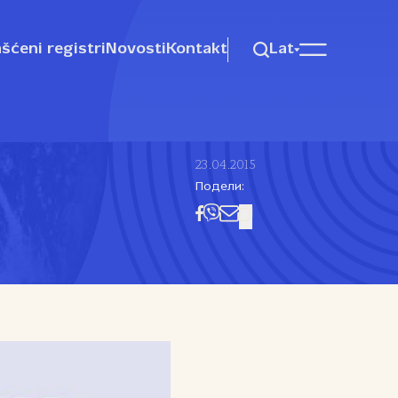
šćeni registri
Novosti
Kontakt
Lat
23.04.2015
Подели: