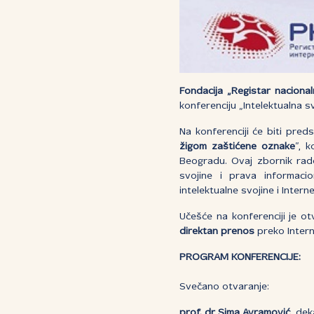
Fondacija „Registar naciona
konferenciju „Intelektualna sv
Na konferenciji će biti pred
žigom zaštićene oznake
”, 
Beogradu. Ovaj zbornik rado
svojine i prava informacio
intelektualne svojine i Intern
Učešće na konferenciji je o
direktan prenos
preko Inter
PROGRAM KONFERENCIJE:
Svečano otvaranje:
prof. dr Sima Avramović
, de