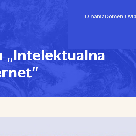
O nama
Domeni
Ovla
 „Intelektualna
ernet“