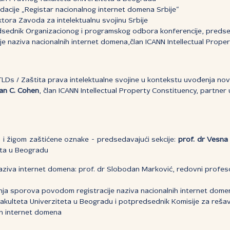
ndacije „Registar nacionalnog internet domena Srbije“
ektora Zavoda za intelektualnu svojinu Srbije
dsednik Organizacionog i programskog odbora konferencije, predse
 naziva nacionalnih internet domena,član ICANN Intellectual Prope
TLDs / Zaštita prava intelektualne svojine u kontekstu uvođenja nov
an C. Cohen
, član ICANN Intellectual Property Constituency, partner 
 i žigom zaštićene oznake - predsedavajući sekcije:
prof. dr Vesna
teta u Beogradu
iva internet domena: prof. dr Slobodan Marković, redovni profes
ja sporova povodom registracije naziva nacionalnih internet domen
akulteta Univerziteta u Beogradu i potpredsednik Komisije za re
nih internet domena