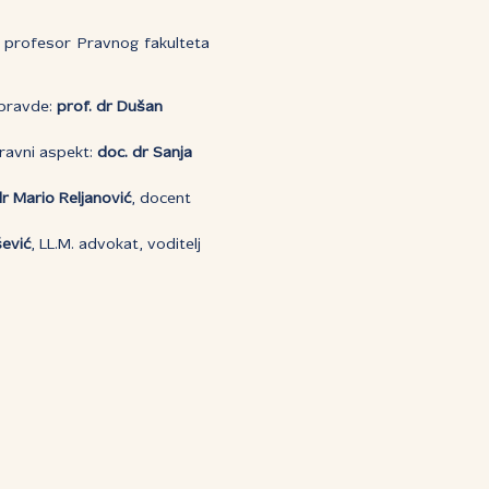
i profesor Pravnog fakulteta
 pravde:
prof. dr Dušan
ravni aspekt:
doc. dr Sanja
dr Mario Reljanović
, docent
ević
, LL.M. advokat, voditelj