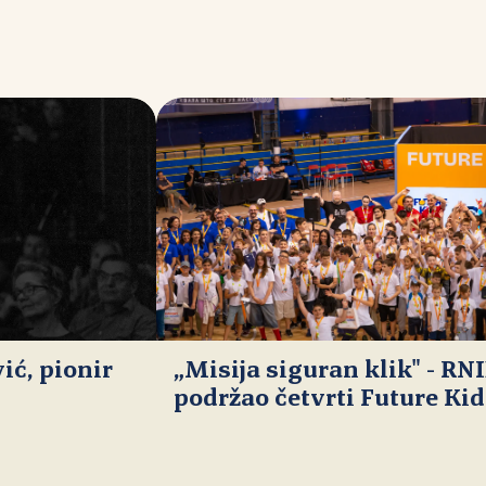
ć, pionir
„Misija siguran klik" - RN
podržao četvrti Future Ki