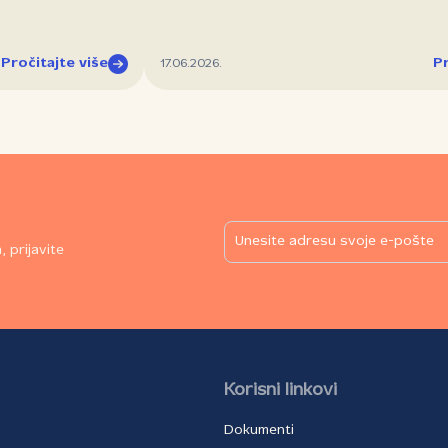
Pročitajte više
Pr
17.06.2026.
 prijavite
Korisni linkovi
Dokumenti