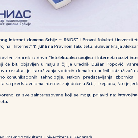
lnog internet domena Srbije – RNIDS“
i
Pravni fakultet Univerzit
ojina i Internet“
11. juna
na Pravnom fakultetu, Bulevar kralja Aleksa
stavljen zbornik radova “
Intelektualna svojina i Internet: nazivi i
koji će biti objavljen u maju a čiji je urednik Dušan Popović, van
va rezultat je istraživanja vodećih domaćih naučnih istraživača u
no-komunikacionih tehnologija. Nakon predstavljanja zbornika,
eta sa predstavnicima internet zajednice u Srbiji i regionu, što je jed
tvoreno za sve zainteresovane koji se mogu prijaviti na:
intsvojin
neta.
kan Pravnog fakulteta Univerziteta u Beogradu