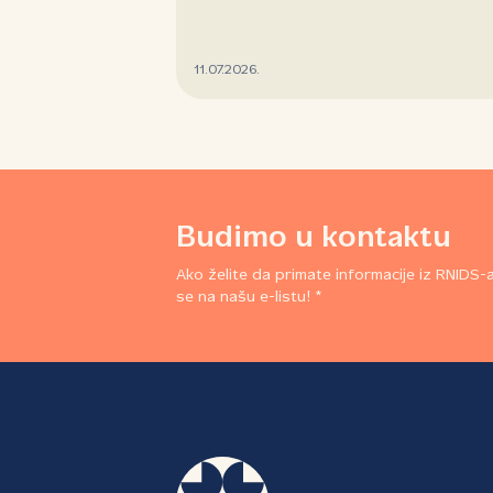
11.07.2026.
Budimo u kontaktu
Ako želite da primate informacije iz RNIDS-a,
se na našu e-listu! *