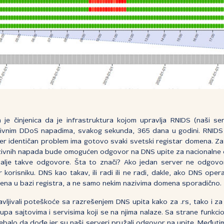
je činjenica da je infrastruktura kojom upravlja RNIDS (naši serv
nzivnim DDoS napadima, svakog sekunda, 365 dana u godini. RNIDS n
er identičan problem ima gotovo svaki svetski registar domena. Za
tenzivnih napada bude omogućen odgovor na DNS upite za nacionalne
alje takve odgovore. Šta to znači? Ako jedan server ne odgovori
korisniku. DNS kao takav, ili radi ili ne radi, dakle, ako DNS oper
ena u bazi registra, a ne samo nekim nazivima domena sporadično.
javljivali poteškoće sa razrešenjem DNS upita kako za .rs, tako i z
pa sajtovima i servisima koji se na njima nalaze. Sa strane funkci
ebalo da dođe jer su naši serveri pružali odgovor na upite. Međut