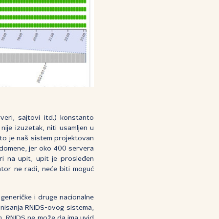
eri, sajtovi itd.) konstanto
ije izuzetak, niti usamljen u
to je naš sistem projektovan
 domene, jer oko 400 servera
 na upit, upit je prosleđen
ator ne radi, neće biti moguć
a generičke i druge nacionalne
onisanja RNIDS-ovog sistema,
im, RNIDS ne može da ima uvid