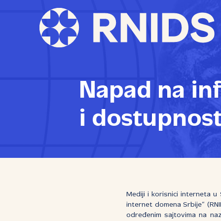
Napad na in
i dostupnos
Mediji i korisnici interneta 
internet domena Srbije“ (RN
određenim sajtovima na na