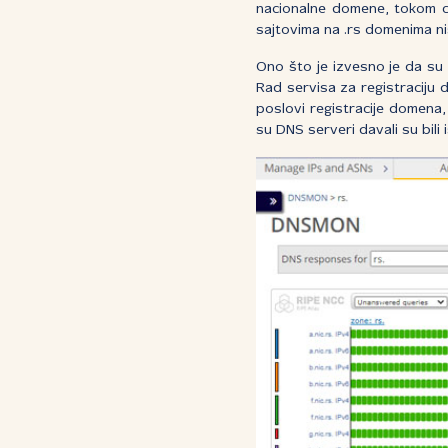
nacionalne domene, tokom cel
sajtovima na .rs domenima n
Ono što je izvesno je da su 
Rad servisa za registraciju 
poslovi registracije domena
su DNS serveri davali su bili 