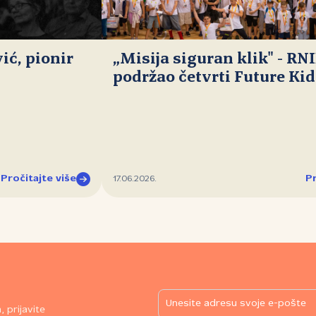
ć, pionir
„Misija siguran klik" - RN
podržao četvrti Future Ki
Pročitajte više
Pr
17.06.2026.
 prijavite