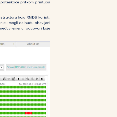
i poteškoće prilikom pristupa
strukturu koju RNIDS koristi.
 nisu mogli da budu obavljani
 međuvremenu, odgovori koje