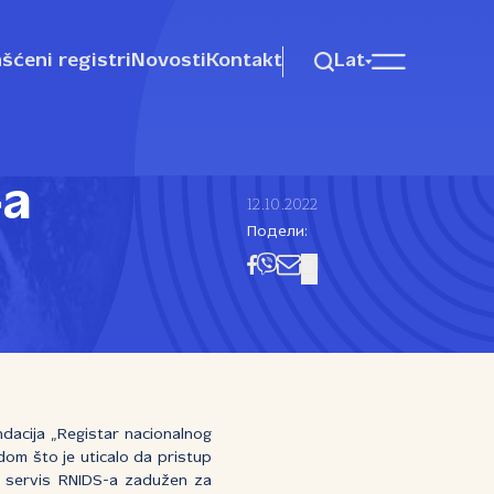
šćeni registri
Novosti
Kontakt
Lat
‑a
12.10.2022
Подели:
ondacija „Registar nacionalnog
dom što je uticalo da pristup
 servis RNIDS-a zadužen za