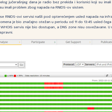
og jučerašnjeg dana je radio bez prekida i korisnici koji su imal
isu imali problem zbog napada na RNIDS-ov sistem.
se RNIDS-ovi servisi našli pod opterećenjem usled napada na infra
domena je bio značajno otežan u periodu od 11 do 13:45 usled čega
, WHOIS servis nije bio dostupan, a DNS zone nisu osvežavane. U
ispravni.