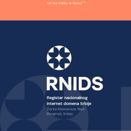
se na našu e-listu! *
Registar nacionalnog
internet domena Srbije
Žorža Klemansoa 18a/I
Beograd, Srbija