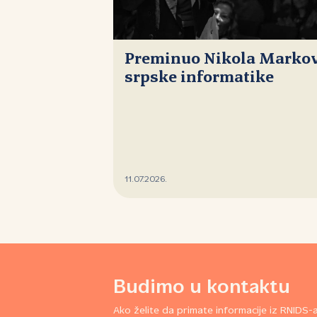
Preminuo Nikola Markovi
srpske informatike
11.07.2026.
Budimo u kontaktu
Ako želite da primate informacije iz RNIDS-a,