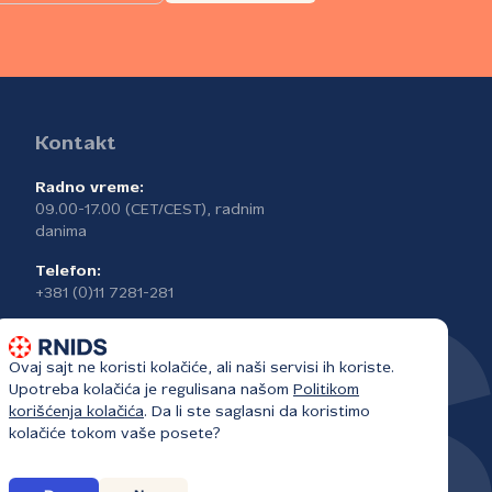
Kontakt
Radno vreme:
09.00-17.00 (CET/CEST), radnim
danima
Telefon:
+381 (0)11 7281-281
Ovaj sajt ne koristi kolačiće, ali naši servisi ih koriste.
Upotreba kolačića je regulisana našom
Politikom
korišćenja kolačića
. Da li ste saglasni da koristimo
kolačiće tokom vaše posete?