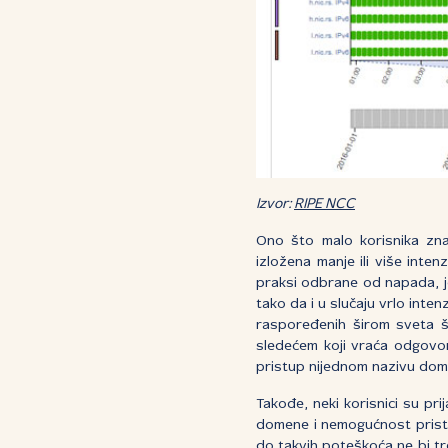
Izvor:
RIPE NCC
Ono što malo korisnika zna 
izložena manje ili više inte
praksi odbrane od napada, j
tako da i u slučaju vrlo in
raspoređenih širom sveta š
sledećem koji vraća odgovor 
pristup nijednom nazivu dom
Takođe, neki korisnici su pri
domene i nemogućnost pristu
do takvih poteškoća ne bi tr