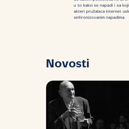
u to kakvi se napadi i sa koj
akteri pružalaca internet usl
sinhronizovanim napadima.
Novosti