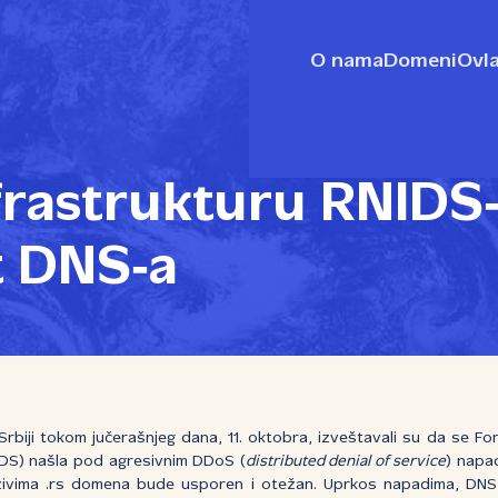
O nama
Domeni
Ovla
frastrukturu RNIDS
t DNS‑a
u Srbiji tokom jučerašnjeg dana, 11. oktobra, izveštavali su da se F
IDS) našla pod agresivnim DDoS (
distributed denial of service
) napa
zivima .rs domena bude usporen i otežan. Uprkos napadima, DNS