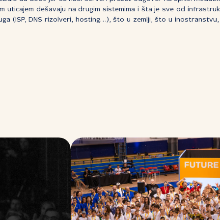
im uticajem dešavaju na drugim sistemima i šta je sve od infrastrukt
uga (ISP, DNS rizolveri, hosting…), što u zemlji, što u inostranstvu, 