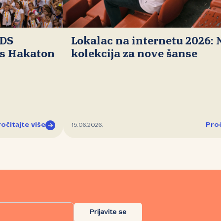
IDS
Lokalac na internetu 2026:
ds Hakaton
kolekcija za nove šanse
očitajte više
Proč
15.06.2026.
Prijavite se