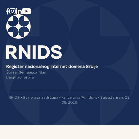
Registar nacionalnog internet domena Srbije
Žorža Klemansoa 18a/I
Beograd, Srbija
RNIDS • Sva prava zadržana • kancelarija@rnids.rs • Sajt ažuriran: 09.
08. 2026.