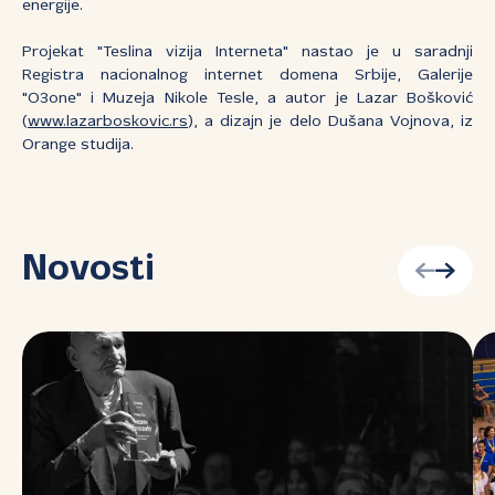
energije.
Projekat "Teslina vizija Interneta" nastao je u saradnji
Registra nacionalnog internet domena Srbije, Galerije
"O3one" i Muzeja Nikole Tesle, a autor je Lazar Bošković
(
www.lazarboskovic.rs
), a dizajn je delo Dušana Vojnova, iz
Orange studija.
Novosti