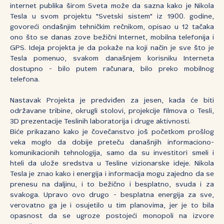
internet publika širom Sveta može da sazna kako je Nikola
Tesla u svom projektu "Svetski sistem" iz 1900. godine,
govoreći ondašnjim tehničkim rečnikom, opisao u 12 tačaka
ono što se danas zove bežični Internet, mobilna telefonija i
GPS. Ideja projekta je da pokaže na koji način je sve što je
Tesla pomenuo, svakom današnjem korisniku Interneta
dostupno - bilo putem računara, bilo preko mobilnog
telefona.
Nastavak Projekta je predviđen za jesen, kada će biti
održavane tribine, okrugli stolovi, projekcije filmova o Tesli,
3D prezentacije Teslinih laboratorija i druge aktivnosti.
Biće prikazano kako je čovečanstvo još početkom prošlog
veka moglo da dobije preteču današnjih informaciono-
komunikacionih tehnologija, samo da su investitori smeli i
hteli da ulože sredstva u Tesline vizionarske ideje. Nikola
Tesla je znao kako i energija i informacija mogu zajedno da se
prenesu na daljinu, i to bežično i besplatno, svuda i za
svakoga. Upravo ovo drugo - besplatna energija za sve,
verovatno ga je i osujetilo u tim planovima, jer je to bila
opasnost da se ugroze postojeći monopoli na izvore