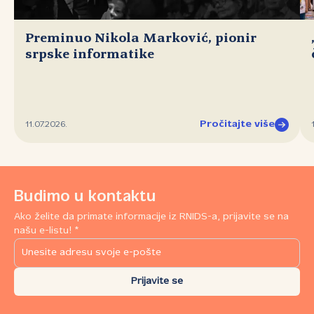
Preminuo Nikola Marković, pionir
srpske informatike
Pročitajte više
11.07.2026.
Budimo u kontaktu
Ako želite da primate informacije iz RNIDS-a, prijavite se na
našu e-listu! *
Prijavite se