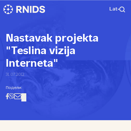
Lat
Nastavak projekta
"Teslina vizija
Interneta"
31.07.2012
Подели: