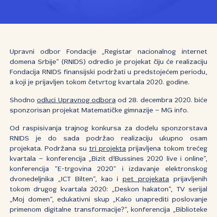
Upravni odbor Fondacije „Registar nacionalnog internet
domena Srbije“ (RNIDS) odredio je projekat čiju će realizaciju
Fondacija RNIDS finansijski podržati u predstojećem periodu,
a koji je prijavljen tokom četvrtog kvartala 2020. godine.
Shodno
odluci Upravnog odbora
od 28. decembra 2020. biće
sponzorisan projekat Matematičke gimnazije – MG info.
Od raspisivanja trajnog konkursa za dodelu sponzorstava
RNIDS je do sada podržao realizaciju ukupno osam
projekata. Podržana su
tri projekta
prijavljena tokom trećeg
kvartala – konferencija „Bizit d!Bussines 2020 live i online“,
konferencija “E-trgovina 2020“ i izdavanje elektronskog
dvonedeljnika „ICT Bilten“, kao i
pet projekata
prijavljenih
tokom drugog kvartala 2020: „Deskon hakaton“, TV serijal
„Moj domen“, edukativni skup „Kako unaprediti poslovanje
primenom digitalne transformacije?“, konferencija „Biblioteke