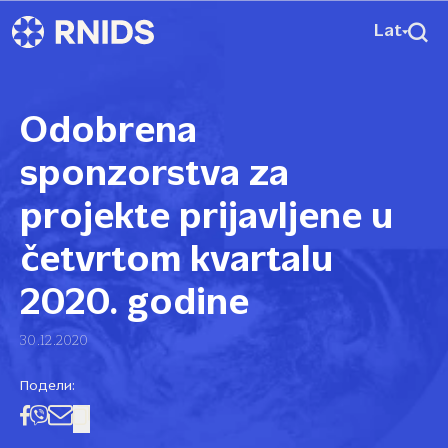
Lat
Odobrena
sponzorstva za
projekte prijavljene u
četvrtom kvartalu
2020. godine
30.12.2020
Подели: