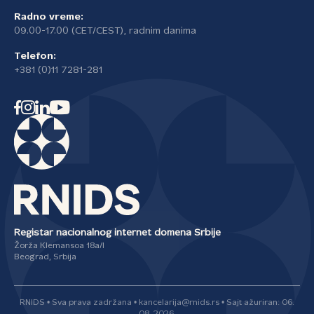
Radno vreme:
09.00-17.00 (CET/CEST), radnim danima
Telefon:
+381 (0)11 7281-281
Registar nacionalnog internet domena Srbije
Žorža Klemansoa 18a/I
Beograd, Srbija
RNIDS • Sva prava zadržana • kancelarija@rnids.rs • Sajt ažuriran: 06.