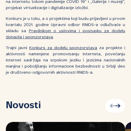
na internetu tokom pandemije COVID 19“ i „Galerije i muzeji“,
projekat virtuelizacije i digitalizacije izložbi.
Konkurs je u toku, a o projektima koji budu prijavljeni u prvom
kvartalu 2021. godine Upravni odbor RNIDS-a odlučivaće u
skladu sa
Pravilnikom o uslovima i postupku za dodelu
donacija i sponzorstava
.
Trajni javni
Konkurs za dodelu sponzorstava
za projekte i
aktivnosti namenjene promovisanju interneta, povećanju
internet sadržaja na srpskom jeziku i jezicima nacionalnih
manjina i poboljšanju informacione bezbednosti u Srbiji deo
je društveno-odgovornih aktivnosti RNIDS-a.
Novosti