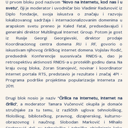
U prvom bloku pod nazivom "
Novo na Internetu, kod nas i u
svetu
", čiji je moderator i uvodničar bio Vladimir Radunović iz
Diplo fondacije, svoja iskustva o značaju i razvoju
lokalizovanog sadržaja i internacionalizovanim domenima u
arapskom svetu preneo je Kaled Fatal, predsedavajući i
generalni direktor Multilingual Internet Group. Potom je gost
iz Rusije Georgi Georgievski, direktor prodaje
Koordinacionog centra domena .RU i .RF, govorio o
iskustivam njihovog ćiriličkog internet domena. Vojislav Rodić,
predsednik Konferencije suosnivača RNIDS-a, dao je
retrospektivu aktivnosti RNIDS-a u proteklih godinu dana. Na
kraju ovog bloka, Zoran Stanojević, novinar i koordinator
internet portala RTS, predstavio je rezultate i značaj 4PI -
Programa podrške projektima popularizacije Interneta za
2011.
Drugi blok nosio je naziv "
Ćirilica na Internetu, Internet na
ćirilici
", a moderator Tamara Vučenović okupila je domaće
stručnjake za tu temu, iz različitih uglova: tehnološkog,
filološkog, bibliotečkog, pravnog, dizajnerskog, kulturno-
obrazovnog i naučnog. Slobodan Marković i Mihailo