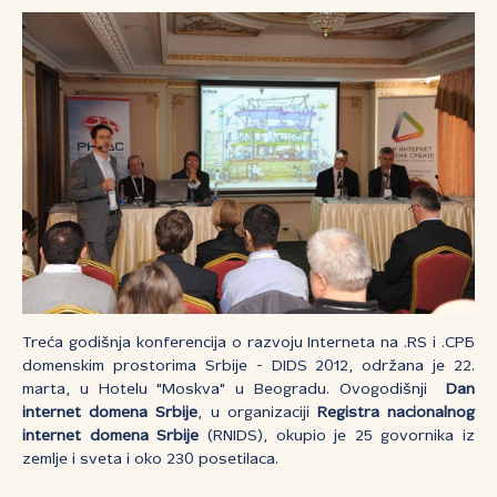
Treća godišnja konferencija o razvoju Interneta na .RS i .СРБ
domenskim prostorima Srbije - DIDS 2012, održana je 22.
marta, u Hotelu "Moskva" u Beogradu. Ovogodišnji
Dan
internet domena Srbije
, u organizaciji
Registra nacionalnog
internet domena Srbije
(RNIDS), okupio je 25 govornika iz
zemlje i sveta i oko 230 posetilaca.