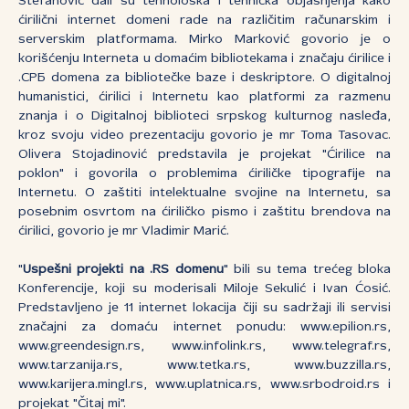
Stefanović dali su tehnološka i tehnička objašnjenja kako
ćirilični internet domeni rade na različitim računarskim i
serverskim platformama. Mirko Marković govorio je o
korišćenju Interneta u domaćim bibliotekama i značaju ćirilice i
.СРБ domena za bibliotečke baze i deskriptore. O digitalnoj
humanistici, ćirilici i Internetu kao platformi za razmenu
znanja i o Digitalnoj biblioteci srpskog kulturnog nasleđa,
kroz svoju video prezentaciju govorio je mr Toma Tasovac.
Olivera Stojadinović predstavila je projekat "Ćirilice na
poklon" i govorila o problemima ćiriličke tipografije na
Internetu. O zaštiti intelektualne svojine na Internetu, sa
posebnim osvrtom na ćiriličko pismo i zaštitu brendova na
ćirilici, govorio je mr Vladimir Marić.
"
Uspešni projekti na .RS domenu
" bili su tema trećeg bloka
Konferencije, koji su moderisali Miloje Sekulić i Ivan Ćosić.
Predstavljeno je 11 internet lokacija čiji su sadržaji ili servisi
značajni za domaću internet ponudu: www.epilion.rs,
www.greendesign.rs, www.infolink.rs, www.telegraf.rs,
www.tarzanija.rs, www.tetka.rs, www.buzzilla.rs,
www.karijera.mingl.rs, www.uplatnica.rs, www.srbodroid.rs i
projekat "Čitaj mi".