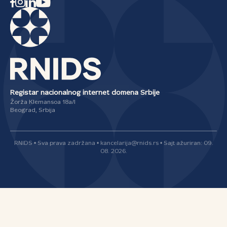
Registar nacionalnog internet domena Srbije
Žorža Klemansoa 18a/I
Beograd, Srbija
RNIDS • Sva prava zadržana • kancelarija@rnids.rs • Sajt ažuriran: 09.
08. 2026.