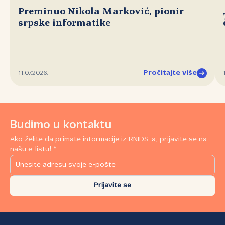
Preminuo Nikola Marković, pionir
srpske informatike
Pročitajte više
11.07.2026.
Budimo u kontaktu
Ako želite da primate informacije iz RNIDS-a, prijavite se na
našu e-listu! *
Prijavite se