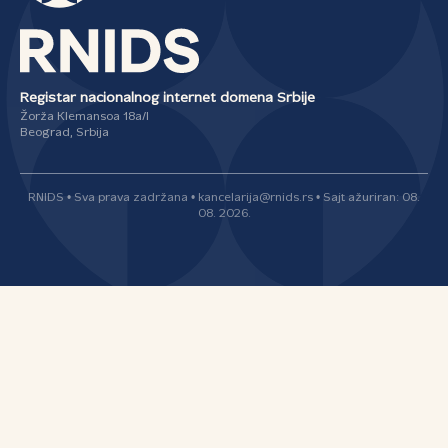
Registar nacionalnog internet domena Srbije
Žorža Klemansoa 18a/I
Beograd, Srbija
RNIDS • Sva prava zadržana • kancelarija@rnids.rs • Sajt ažuriran: 08.
08. 2026.