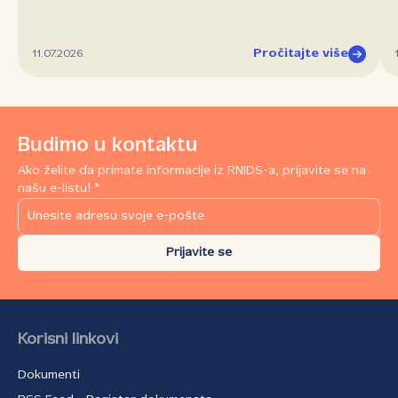
Pročitajte više
11.07.2026.
Budimo u kontaktu
Ako želite da primate informacije iz RNIDS-a, prijavite se na
našu e-listu! *
Prijavite se
Korisni linkovi
Dokumenti