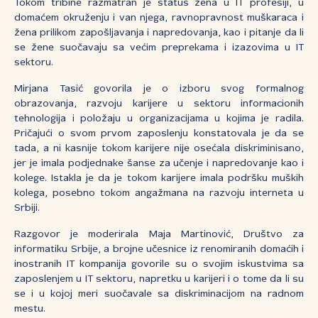
Tokom tribine razmatran je status žena u IT profesiji, u
domaćem okruženju i van njega, ravnopravnost muškaraca i
žena prilikom zapošljavanja i napredovanja, kao i pitanje da li
se žene suočavaju sa većim preprekama i izazovima u IT
sektoru.
Mirjana Tasić govorila je o izboru svog formalnog
obrazovanja, razvoju karijere u sektoru informacionih
tehnologija i položaju u organizacijama u kojima je radila.
Pričajući o svom prvom zaposlenju konstatovala je da se
tada, a ni kasnije tokom karijere nije osećala diskriminisano,
jer je imala podjednake šanse za učenje i napredovanje kao i
kolege. Istakla je da je tokom karijere imala podršku muških
kolega, posebno tokom angažmana na razvoju interneta u
Srbiji.
Razgovor je moderirala Maja Martinović, Društvo za
informatiku Srbije, a brojne učesnice iz renomiranih domaćih i
inostranih IT kompanija govorile su o svojim iskustvima sa
zaposlenjem u IT sektoru, napretku u karijeri i o tome da li su
se i u kojoj meri suočavale sa diskriminacijom na radnom
mestu.