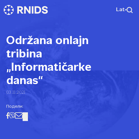
Lat
Održana onlajn
tribina
„Informatičarke
danas“
03.11.2021
Подели: