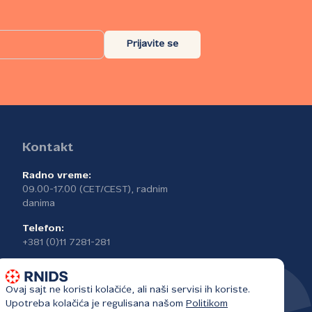
Prijavite se
Kontakt
Radno vreme:
09.00-17.00 (CET/CEST), radnim
danima
Telefon:
+381 (0)11 7281-281
Ovaj sajt ne koristi kolačiće, ali naši servisi ih koriste.
Upotreba kolačića je regulisana našom
Politikom