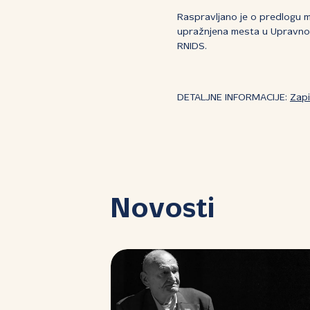
Raspravljano je o predlogu m
upražnjena mesta u Upravnom
RNIDS.
DETALJNE INFORMACIJE:
Zapi
Novosti