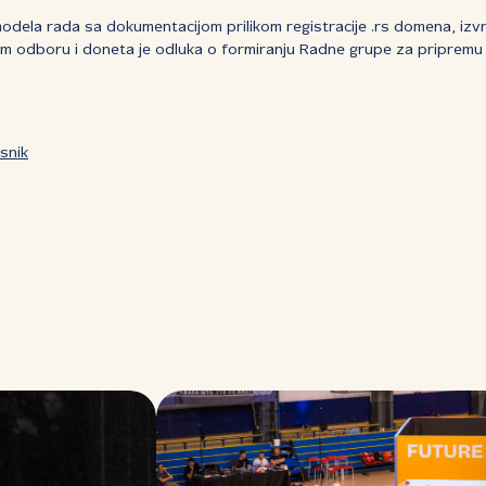
odela rada sa dokumentacijom prilikom registracije .rs domena, izvr
 odboru i doneta je odluka o formiranju Radne grupe za pripremu 
snik