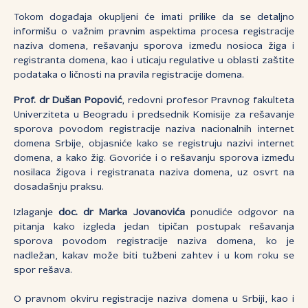
Tokom događaja okupljeni će imati prilike da se detaljno
informišu o važnim pravnim aspektima procesa registracije
naziva domena, rešavanju sporova između nosioca žiga i
registranta domena, kao i uticaju regulative u oblasti zaštite
podataka o ličnosti na pravila registracije domena.
Prof. dr Dušan Popović
, redovni profesor Pravnog fakulteta
Univerziteta u Beogradu i predsednik Komisije za rešavanje
sporova povodom registracije naziva nacionalnih internet
domena Srbije, objasniće kako se registruju nazivi internet
domena, a kako žig. Govoriće i o rešavanju sporova između
nosilaca žigova i registranata naziva domena, uz osvrt na
dosadašnju praksu.
Izlaganje
doc. dr Marka Jovanovića
ponudiće odgovor na
pitanja kako izgleda jedan tipičan postupak rešavanja
sporova povodom registracije naziva domena, ko je
nadležan, kakav može biti tužbeni zahtev i u kom roku se
spor rešava.
O pravnom okviru registracije naziva domena u Srbiji, kao i