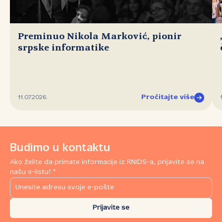
Preminuo Nikola Marković, pionir
srpske informatike
Pročitajte više
11.07.2026.
Budimo u kontaktu
Ako želite da primate informacije iz RNIDS-a, prijavite se na
našu e-listu! *
Prijavite se