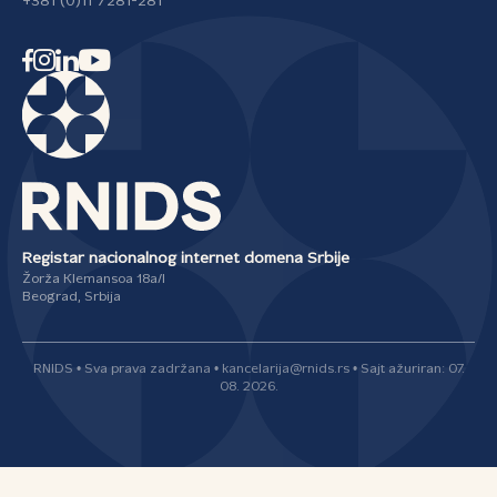
+381 (0)11 7281-281
Registar nacionalnog internet domena Srbije
Žorža Klemansoa 18a/I
Beograd, Srbija
RNIDS • Sva prava zadržana • kancelarija@rnids.rs • Sajt ažuriran: 07.
08. 2026.