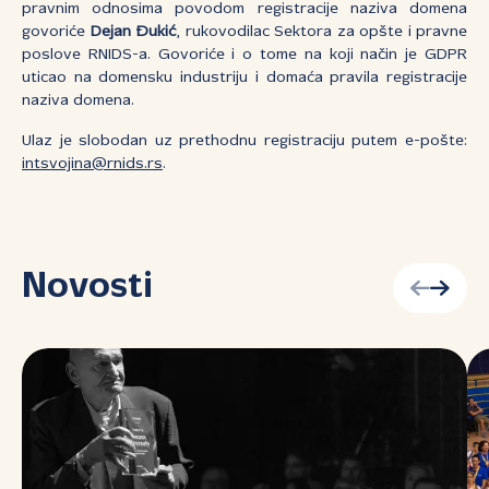
pravnim odnosima povodom registracije naziva domena
govoriće
Dejan Đukić
, rukovodilac Sektora za opšte i pravne
poslove RNIDS-a. Govoriće i o tome na koji način je GDPR
uticao na domensku industriju i domaća pravila registracije
naziva domena.
Ulaz je slobodan uz prethodnu registraciju putem e-pošte:
intsvojina@rnids.rs
.
Novosti