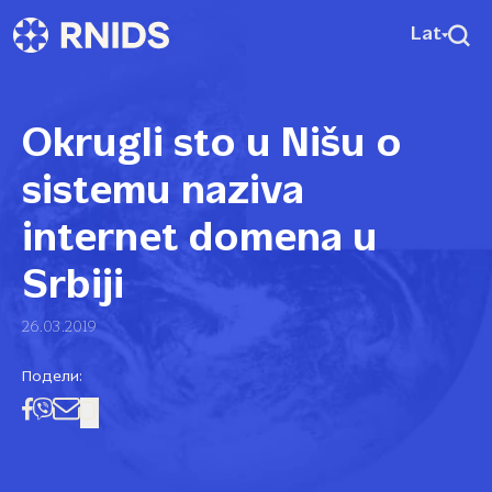
Lat
Okrugli sto u Nišu o
sistemu naziva
internet domena u
Srbiji
26.03.2019
Подели: