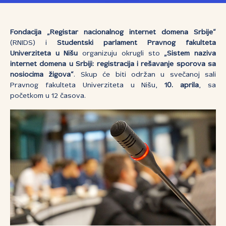
Fondacija „Registar nacionalnog internet domena Srbije“
(RNIDS) i
Studentski parlament Pravnog fakulteta
Univerziteta u Nišu
organizuju okrugli sto
„Sistem naziva
internet domena u Srbiji: registracija i rešavanje sporova sa
nosiocima žigova“
. Skup će biti održan u svečanoj sali
Pravnog fakulteta Univerziteta u Nišu,
10. aprila
, sa
početkom u 12 časova.