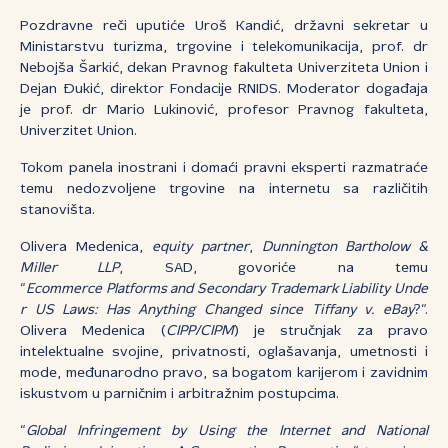
Pozdravne reči uputiće Uroš Kandić, državni sekretar u
Ministarstvu turizma, trgovine i telekomunikacija, prof. dr
Nebojša Šarkić, dekan Pravnog fakulteta Univerziteta Union i
Dejan Đukić, direktor Fondacije RNIDS. Moderator događaja
je prof. dr Mario Lukinović, profesor Pravnog fakulteta,
Univerzitet Union.
Tokom panela inostrani i domaći pravni eksperti razmatraće
temu nedozvoljene trgovine na internetu sa različitih
stanovišta.
Olivera Medenica,
equity partner
,
Dunnington Bartholow &
Miller LLP
, SAD, govoriće na temu
“
Ecommerce Platforms and Secondary Trademark Liability Unde
r US Laws: Has Anything Changed since Tiffany v. eBay
?“.
Olivera Medenica (
CIPP/CIPM
) je stručnjak za pravo
intelektualne svojine, privatnosti, oglašavanja, umetnosti i
mode, međunarodno pravo, sa bogatom karijerom i zavidnim
iskustvom u parničnim i arbitražnim postupcima.
“
Global Infringement by Using the Internet and National