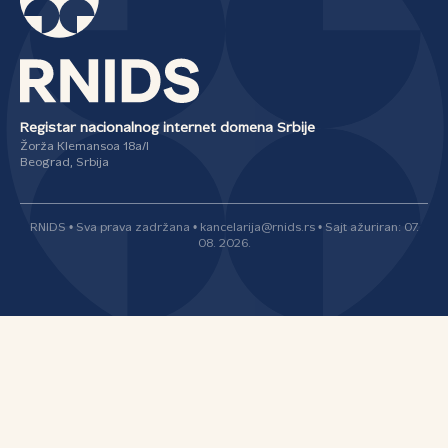
Registar nacionalnog internet domena Srbije
Žorža Klemansoa 18a/I
Beograd, Srbija
RNIDS • Sva prava zadržana • kancelarija@rnids.rs • Sajt ažuriran: 07.
08. 2026.