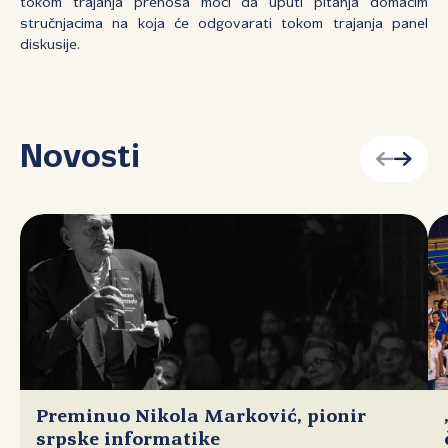
tokom trajanja prenosa moći da uputi pitanja domaćim
stručnjacima na koja će odgovarati tokom trajanja panel
diskusije.
Novosti
Preminuo Nikola Marković, pionir
srpske informatike