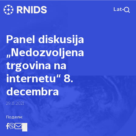
Lat
Panel diskusija
„Nedozvoljena
trgovina na
internetu“ 8.
decembra
29.11.2021
Подели: