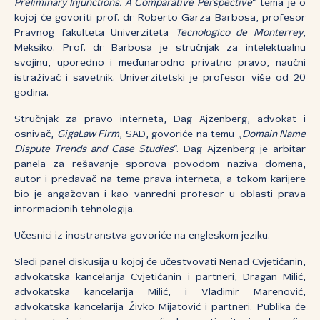
Preliminary Injunctions. A Comparative Perspective
“ tema je o
kojoj će govoriti prof. dr Roberto Garza Barbosa, profesor
Pravnog fakulteta Univerziteta
Tecnologico de Monterrey
,
Meksiko. Prof. dr Barbosa je stručnjak za intelektualnu
svojinu, uporedno i međunarodno privatno pravo, naučni
istraživač i savetnik. Univerzitetski je profesor više od 20
godina.
Stručnjak za pravo interneta, Dag Ajzenberg, advokat i
osnivač,
GigaLaw Firm
, SAD, govoriće na temu „
Domain Name
Dispute Trends and Case Studies
“. Dag Ajzenberg je arbitar
panela za rešavanje sporova povodom naziva domena,
autor i predavač na teme prava interneta, a tokom karijere
bio je angažovan i kao vanredni profesor u oblasti prava
informacionih tehnologija.
Učesnici iz inostranstva govoriće na engleskom jeziku.
Sledi panel diskusija u kojoj će učestvovati Nenad Cvjetićanin,
advokatska kancelarija Cvjetićanin i partneri, Dragan Milić,
advokatska kancelarija Milić, i Vladimir Marenović,
advokatska kancelarija Živko Mijatović i partneri. Publika će