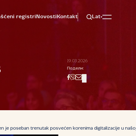
šćeni registri
Novosti
Kontakt
Lat
19.03.2026
s
Подели:
čen je poseban trenutak posvećen korenima digitalizacije u našo