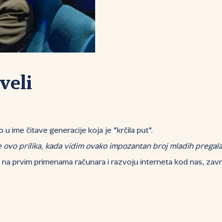
veli
u ime čitave generacije koja je "krčila put".
 ovo prilika, kada vidim ovako impozantan broj mladih pregalaca
dili na prvim primenama računara i razvoju interneta kod nas, z