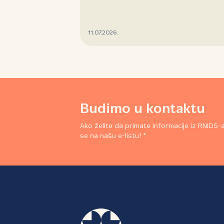
11.07.2026.
Budimo u kontaktu
Ako želite da primate informacije iz RNIDS-a,
se na našu e-listu! *