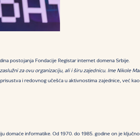
godina postojanja Fondacije Registar internet domena Srbije.
zaslužni za ovu organizaciju, ali i širu zajednicu. Ime Nikole 
isustva i redovnog učešća u aktivnostima zajednice, već kao s
riju domaće informatike. Od 1970. do 1985. godine on je ključ