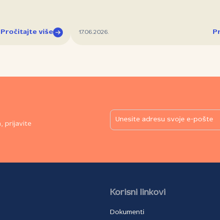
Pročitajte više
Pr
17.06.2026.
 prijavite
Korisni linkovi
Dokumenti