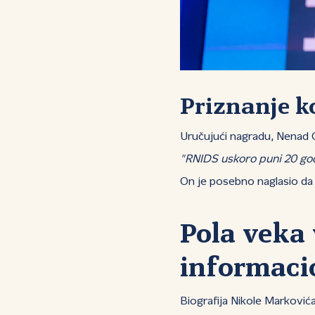
Priznanje ko
Uručujući nagradu, Nenad Or
"RNIDS uskoro puni 20 godi
On je posebno naglasio da 
Pola veka 
informaci
Biografija Nikole Marković