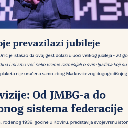
je prevazilazi jubileje
lić je istakao da ovaj gest dolazi u uoči velikog jubileja ‑ 20 
na i mi smo već neko vreme razmišljali o svim ljudima koji su 
plaketa nije uručena samo zbog Markovićevog dugogodišnjeg pr
vizije: Od JMBG-a do
onog sistema federacije
a, rođenog 1939. godine u Kovinu, predstavlja svojevrsnu isto