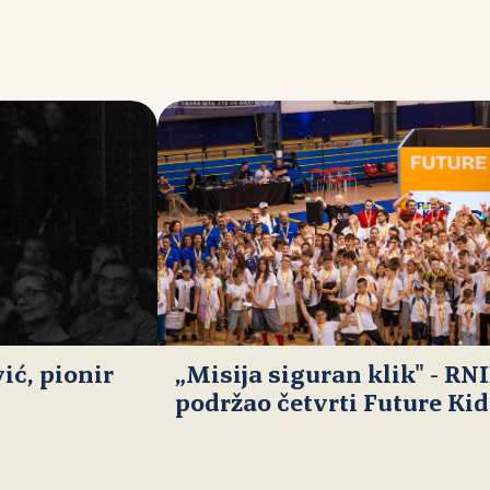
ć, pionir
„Misija siguran klik" - RN
podržao četvrti Future Ki