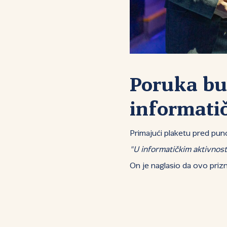
Poruka bu
informatič
Primajući plaketu pred puno
"U informatičkim aktivnost
On je naglasio da ovo prizn