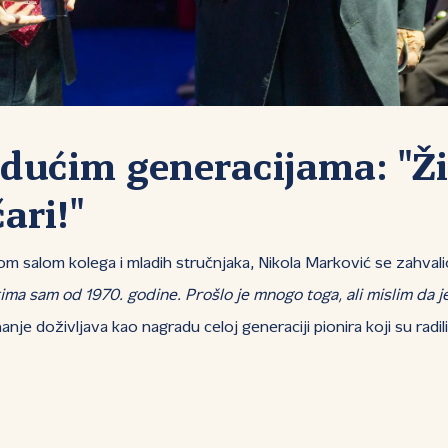
dućim generacijama: "Ži
ari!"
m salom kolega i mladih stručnjaka, Nikola Marković se zahvalio 
ima sam od 1970. godine. Prošlo je mnogo toga, ali mislim da je
anje doživljava kao nagradu celoj generaciji pionira koji su ra