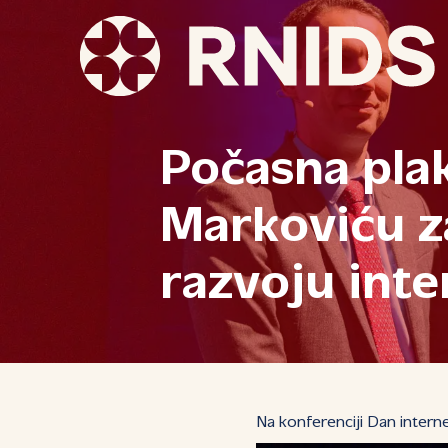
Počasna plak
Markoviću z
razvoju inte
Na konferenciji Dan intern