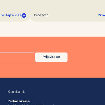
očitajte više
Proč
15.06.2026.
Prijavite se
Kontakt
Radno vreme: