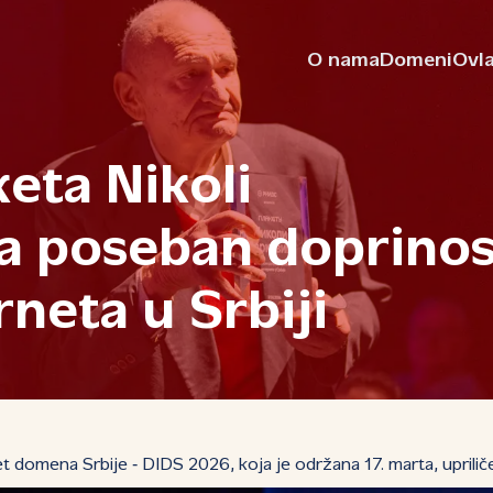
O nama
Domeni
Ovla
eta Nikoli
a poseban doprino
rneta u Srbiji
et domena Srbije ‑ DIDS 2026, koja je održana 17. marta, uprili