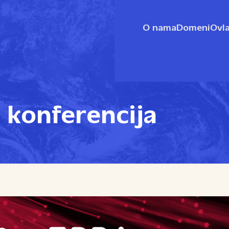
O nama
Domeni
Ovla
konferencija