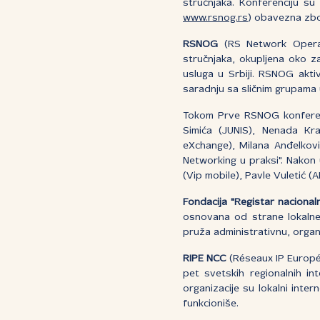
stručnjaka. Konferenciju su 
www.rsnog.rs
) obavezna zbo
RSNOG
(RS Network Opera
stručnjaka, okupljena oko za
usluga u Srbiji. RSNOG aktiv
saradnju sa sličnim grupama u
Tokom Prve RSNOG konferenci
Simića (JUNIS), Nenada Kr
eXchange), Milana Anđelkovi
Networking u praksi". Nakon
(Vip mobile), Pavle Vuletić (
Fondacija "Registar nacional
osnovana od strane lokalne 
pruža administrativnu, organ
RIPE NCC
(Réseaux IP Europé
pet svetskih regionalnih int
organizacije su lokalni inte
funkcioniše.