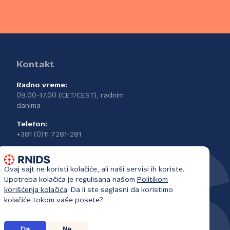
Kontakt
Radno vreme:
09.00-17.00 (CET/CEST), radnim
danima
Telefon:
+381 (0)11 7281-281
Ovaj sajt ne koristi kolačiće, ali naši servisi ih koriste.
Upotreba kolačića je regulisana našom
Politikom
korišćenja kolačića
. Da li ste saglasni da koristimo
kolačiće tokom vaše posete?
Da
Ne