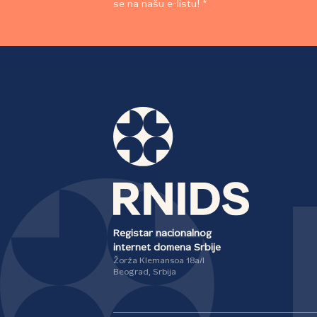
se na našu e-listu! *
Registar nacionalnog
internet domena Srbije
Žorža Klemansoa 18a/I
Beograd, Srbija