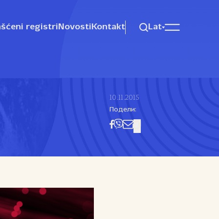
šćeni registri
Novosti
Kontakt
Lat
10.11.2015
Подели: