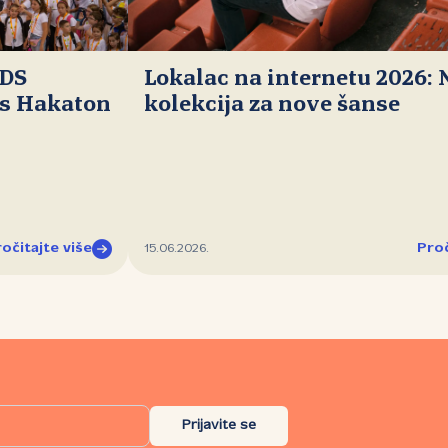
IDS
Lokalac na internetu 2026:
ds Hakaton
kolekcija za nove šanse
očitajte više
Proč
15.06.2026.
Prijavite se