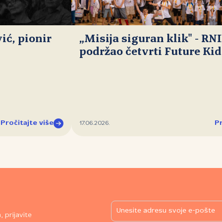
ć, pionir
„Misija siguran klik" - RN
podržao četvrti Future Ki
Pročitajte više
Pr
17.06.2026.
 prijavite