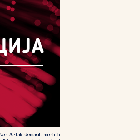
šće 20-tak domaćih mrežnih