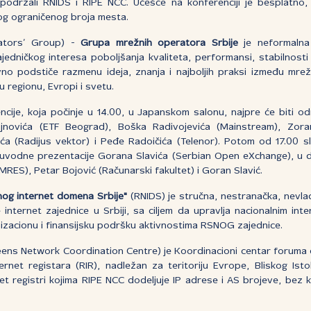
podržali RNIDS i RIPE NCC. Učešće na konferenciji je besplatno, a
g ograničenog broja mesta.
tors’ Group) -
Grupa mrežnih operatora Srbije
je neformalna
jedničkog interesa poboljšanja kvaliteta, performansi, stabilnosti 
no podstiče razmenu ideja, znanja i najboljih praksi između mrežn
 regionu, Evropi i svetu.
je, koja počinje u 14.00, u Japanskom salonu, najpre će biti od
ajnovića (ETF Beograd), Boška Radivojevića (Mainstream), Zor
ća (Radijus vektor) i Peđe Radoičića (Telenor). Potom od 17.00 s
 uvodne prezentacije Gorana Slavića (Serbian Open eXchange), u di
AMRES), Petar Bojović (Računarski fakultet) i Goran Slavić.
nog internet domena Srbije"
(RNIDS) je stručna, nestranačka, nevlad
internet zajednice u Srbiji, sa ciljem da upravlja nacionalnim int
izacionu i finansijsku podršku aktivnostima RSNOG zajednice.
ens Network Coordination Centre) je Koordinacioni centar foruma 
ernet registara (RIR), nadležan za teritoriju Evrope, Bliskog Isto
rnet registri kojima RIPE NCC dodeljuje IP adrese i AS brojeve, bez 