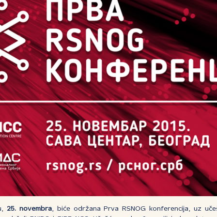
u,
25. novembra
, biće održana Prva RSNOG konferencija, uz uče