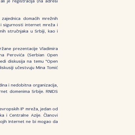
li je registracija (na adresi
 zajednica domaćih mrežnih
i sigurnosti internet mreža i
ih stručnjaka u Srbiji, kao i
ržane prezentacije Vladimira
ana Perovića (Serbian Open
ledi diskusija na temu "Open
skusiji učestvuju Mina Tomić
ina i nedobitna organizacija,
ernet domenima Srbije. RNIDS
evropskih IP mreža, jedan od
ka i Centralne Azije. Članovi
kojih Internet ne bi mogao da