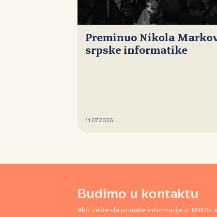
Preminuo Nikola Markovi
srpske informatike
11.07.2026.
Budimo u kontaktu
Ako želite da primate informacije iz RNIDS-a,