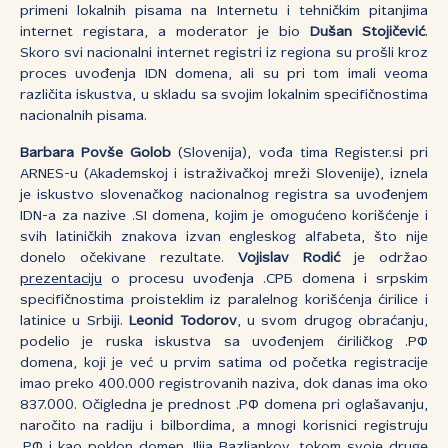
primeni lokalnih pisama na Internetu i tehničkim pitanjima
internet registara, a moderator je bio
Dušan Stojičević
.
Skoro svi nacionalni internet registri iz regiona su prošli kroz
proces uvođenja IDN domena, ali su pri tom imali veoma
različita iskustva, u skladu sa svojim lokalnim specifičnostima
nacionalnih pisama.
Barbara Povše Golob
(Slovenija), vođa tima Register.si pri
ARNES-u (Akademskoj i istraživačkoj mreži Slovenije), iznela
je iskustvo slovenačkog nacionalnog registra sa uvođenjem
IDN-a za nazive .SI domena, kojim je omogućeno korišćenje i
svih latiničkih znakova izvan engleskog alfabeta, što nije
donelo očekivane rezultate.
Vojislav Rodić
je održao
prezentaciju
o procesu uvođenja .СРБ domena i srpskim
specifičnostima proisteklim iz paralelnog korišćenja ćirilice i
latinice u Srbiji.
Leonid Todorov
, u svom drugog obraćanju,
podelio je ruska iskustva sa uvođenjem ćiriličkog .РФ
domena, koji je već u prvim satima od početka registracije
imao preko 400.000 registrovanih naziva, dok danas ima oko
837.000. Očigledna je prednost .РФ domena pri oglašavanju,
naročito na radiju i bilbordima, a mnogi korisnici registruju
.РФ i kao poklon domen. Ilija Bazljankov, tokom svoje druge