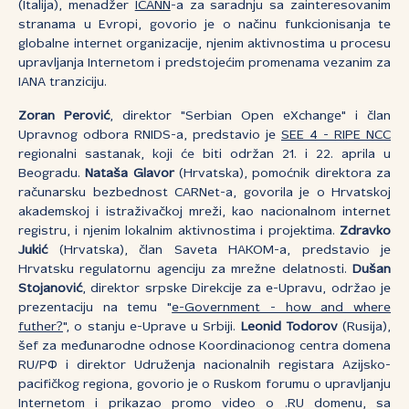
(Italija), menadžer
ICANN
-a za saradnju sa zainteresovanim
stranama u Evropi, govorio je o načinu funkcionisanja te
globalne internet organizacije, njenim aktivnostima u procesu
upravljanja Internetom i predstojećim promenama vezanim za
IANA tranziciju.
Zoran Perović
, direktor "Serbian Open eXchange" i član
Upravnog odbora RNIDS-a, predstavio je
SEE 4 - RIPE NCC
regionalni sastanak, koji će biti održan 21. i 22. aprila u
Beogradu.
Nataša Glavor
(Hrvatska), pomoćnik direktora za
računarsku bezbednost CARNet-a, govorila je o Hrvatskoj
akademskoj i istraživačkoj mreži, kao nacionalnom internet
registru, i njenim lokalnim aktivnostima i projektima.
Zdravko
Jukić
(Hrvatska), član Saveta HAKOM-a, predstavio je
Hrvatsku regulatornu agenciju za mrežne delatnosti.
Dušan
Stojanović
, direktor srpske Direkcije za e-Upravu, održao je
prezentaciju na temu "
e-Government - how and where
futher?
", o stanju e-Uprave u Srbiji.
Leonid Todorov
(Rusija),
šef za međunarodne odnose Koordinacionog centra domena
RU/РФ i direktor Udruženja nacionalnih registara Azijsko-
pacifičkog regiona, govorio je o Ruskom forumu o upravljanju
Internetom i prikazao promo video o .RU domenu, sa