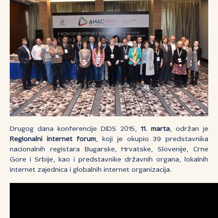
Drugog dana konferencije DIDS 2015,
11. marta
, održan je
Regionalni internet forum
, koji je okupio 39 predstavnika
nacionalnih registara Bugarske, Hrvatske, Slovenije, Crne
Gore i Srbije, kao i predstavnike državnih organa, lokalnih
internet zajednica i globalnih internet organizacija.