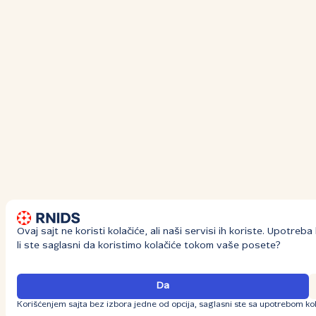
Ovaj sajt ne koristi kolačiće, ali naši servisi ih koriste. Upotre
li ste saglasni da koristimo kolačiće tokom vaše posete?
Da
Korišćenjem sajta bez izbora jedne od opcija, saglasni ste sa upotrebom kol