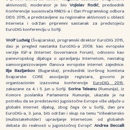
aktivnosti), moderator je bio
Vojislav Rodić
, predsednik
Konferencije suosnivača RNIDS-a i član Programskog odbora
DIDS 2015, a predstavljene su regionalne aktivnosti u oblasti
Interneta i održan pripremni sastanak za predstojeću
EuroDIG konferenciju u Sofiji.
Wolf Ludwig
(Švajcarska), programski direktor EuroDIG 2015,
dao je pregled nastanka EuroDIG-a 2008. kao evropske
verzije IGF-a (Internet Governance Forum), odnosno kao
panevropskog dijaloga o upravljanju Internetom, nastalog
samoorganizovanjem članova evropske internet zajednice.
Ilija Bazljankov
(Bugarska), predsednik Izvršnog komiteta
švajcarske CORE asocijacije registara, govorio je
organizacionim izazovima konferencije
EuroDIG 2015
,
zakazane za 4. i 5. jun u Sofiji.
Sorina Teleanu
(Rumunija), iz
Komore poslanika Parlamenta Rumunije, ukazala je na
potrebu da se predstavnici jugoistočne Evrope više uključe u
globalni internet dijalog, zbog čega će u Sofiji, dan pre
EuroDIG-a, 3. juna, biti održan i skup na temu "Višeaktersko
(multistakeholder) upravljanje Internetom: od globalnih
debata do realnosti u jugoistočnoj Evropi".
Andrea Beccalli