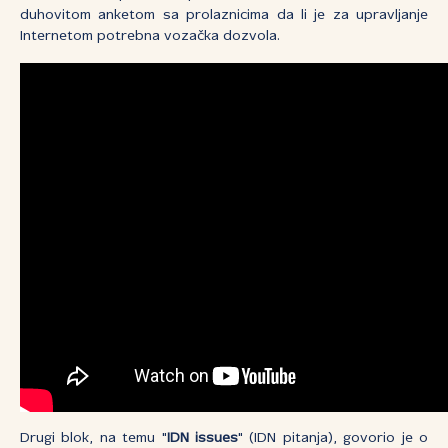
duhovitom anketom sa prolaznicima da li je za upravljanje
Internetom potrebna vozačka dozvola.
Drugi blok, na temu "
IDN issues
" (IDN pitanja), govorio je o