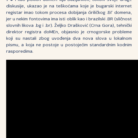
diskusije, ukazao je na teškoćama koje je bugarski internet
registar imao tokom procesa dobijanja ćiriličkog .БГ domena,
jer u nekim fontovima ima isti oblik kao i brazilski .BR (sličnost
slovnih likova .bg i .br). Željko Drašković (Crna Gora), tehnički
direktor registra doMEn, objasnio je crnogorske probleme
koji su nastali zbog uvođenja dva nova slova u lokalnom
pismu, a koja ne postoje u postojećim standardnim kodnim
rasporedima.