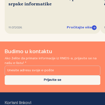
srpske informatike
Pročitajte više
11.07.2026.
Budimo u kontaktu
Ako želite da primate informacije iz RNIDS-a, prijavite se na
našu e-listu! *
Prijavite se
Korisni linkovi