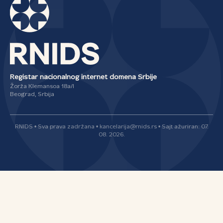
Registar nacionalnog internet domena Srbije
Žorža Klemansoa 18a/I
Beograd, Srbija
RNIDS • Sva prava zadržana • kancelarija@rnids.rs • Sajt ažuriran: 07.
08. 2026.