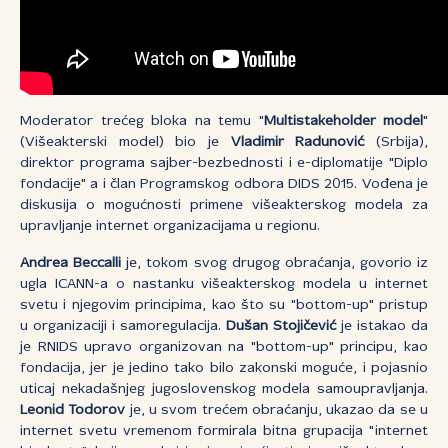
Moderator trećeg bloka na temu "
Multistakeholder model
"
(Višeakterski model) bio je
Vladimir Radunović
(Srbija),
direktor programa sajber-bezbednosti i e-diplomatije "Diplo
fondacije" a i član Programskog odbora DIDS 2015. Vođena je
diskusija o mogućnosti primene višeakterskog modela za
upravljanje internet organizacijama u regionu.
Andrea Beccalli
je, tokom svog drugog obraćanja, govorio iz
ugla ICANN-a o nastanku višeakterskog modela u internet
svetu i njegovim principima, kao što su "bottom-up" pristup
u organizaciji i samoregulacija.
Dušan Stojičević
je istakao da
je RNIDS upravo organizovan na "bottom-up" principu, kao
fondacija, jer je jedino tako bilo zakonski moguće, i pojasnio
uticaj nekadašnjeg jugoslovenskog modela samoupravljanja.
Leonid Todorov
je, u svom trećem obraćanju, ukazao da se u
internet svetu vremenom formirala bitna grupacija "internet