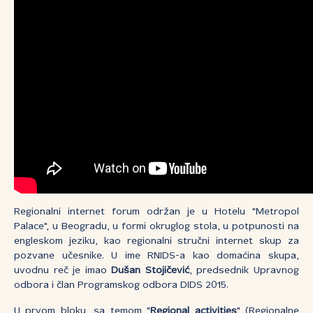
Regionalni internet forum održan je u Hotelu "Metropol
Palace", u Beogradu, u formi okruglog stola, u potpunosti na
engleskom jeziku, kao regionalni stručni internet skup za
pozvane učesnike. U ime RNIDS-a kao domaćina skupa,
uvodnu reč je imao
Dušan Stojičević
, predsednik Upravnog
odbora i član Programskog odbora DIDS 2015.
U prvom bloku, sa temom "
Regional activities
" (Regionalne