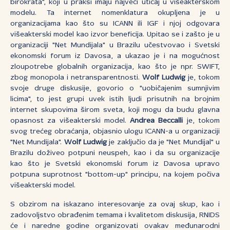
birokrata", koji u praksi imaju najveći uticaj u višeakterskom
modelu. Ta internet nomenklatura okupljena je u
organizacijama kao što su ICANN ili IGF i njoj odgovara
višeakterski model kao izvor beneficija. Upitao se i zašto je u
organizaciji "Net Mundijala" u Brazilu učestvovao i Svetski
ekonomski forum iz Davosa, a ukazao je i na mogućnost
zloupotrebe globalnih organizacija, kao što je npr. SWIFT,
zbog monopola i netransparentnosti.
Wolf Ludwig
je, tokom
svoje druge diskusije, govorio o "uobičajenim sumnjivim
licima", to jest grupi uvek istih ljudi prisutnih na brojnim
internet skupovima širom sveta, koji mogu da budu glavna
opasnost za višeakterski model.
Andrea Beccalli
je, tokom
svog trećeg obraćanja, objasnio ulogu ICANN-a u organizaciji
"Net Mundijala".
Wolf Ludwig
je zaključio da je "Net Mundijal" u
Brazilu doživeo potpuni neuspeh, kao i da su organizacije
kao što je Svetski ekonomski forum iz Davosa upravo
potpuna suprotnost "bottom-up" principu, na kojem počiva
višeakterski model.
S obzirom na iskazano interesovanje za ovaj skup, kao i
zadovoljstvo obrađenim temama i kvalitetom diskusija, RNIDS
će i naredne godine organizovati ovakav međunarodni