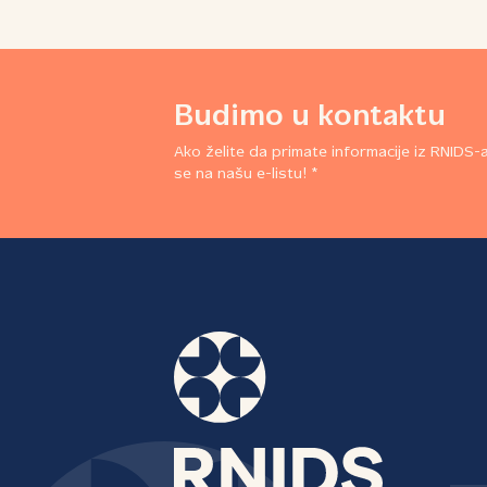
Budimo u kontaktu
Ako želite da primate informacije iz RNIDS-a,
se na našu e-listu! *