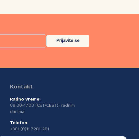
Prijavite se
Kontakt
Radno vreme:
09.00-17.00 (CET/CEST), radnim
danima
Telefon:
+381 (0)11 7281-281