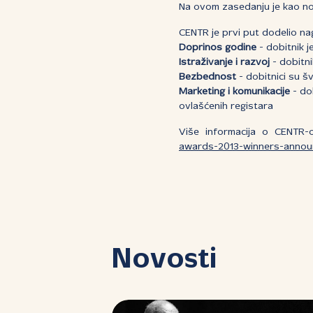
Na ovom zasedanju je kao n
CENTR je prvi put dodelio nag
Doprinos godine
- dobitnik 
Istraživanje i razvoj
- dobitni
Bezbednost
- dobitnici su š
Marketing i komunikacije
- dob
ovlašćenih registara
Više informacija o CENTR
awards-2013-winners-anno
Novosti