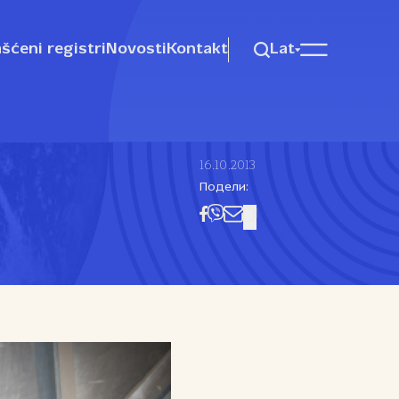
šćeni registri
Novosti
Kontakt
Lat
16.10.2013
Подели: