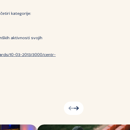
etiri kategorije:
nških aktivnosti svojih
ards/10-03-2013/3000/centr-