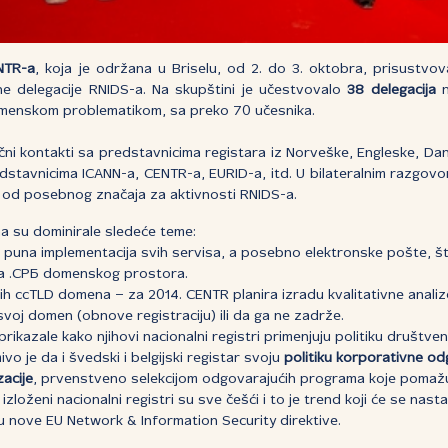
NTR-a
, koja je održana u Briselu, od 2. do 3. oktobra, prisustvov
ne delegacije RNIDS-a. Na skupštini je učestvovalo
38 delegacija
n
omenskom problematikom, sa preko 70 učesnika.
lični kontakti sa predstavnicima registara iz Norveške, Engleske, D
edstavnicima ICANN-a, CENTR-a, EURID-a, itd. U bilateralnim razgovo
u od posebnog značaja za aktivnosti RNIDS-a.
ma su dominirale sledeće teme:
o puna implementacija svih servisa, a posebno elektronske pošte, 
ja .СРБ domenskog prostora.
ih ccTLD domena – za 2014. CENTR planira izradu kvalitativne analiz
oj domen (obnove registraciju) ili da ga ne zadrže.
 prikazale kako njihovi nacionalni registri primenjuju politiku druš
 je da i švedski i belgijski registar svoju
politiku korporativne o
acije
, prvenstveno selekcijom odgovarajućih programa koje pomaž
izloženi nacionalni registri su sve češći i to je trend koji će se nast
mu nove EU Network & Information Security direktive.