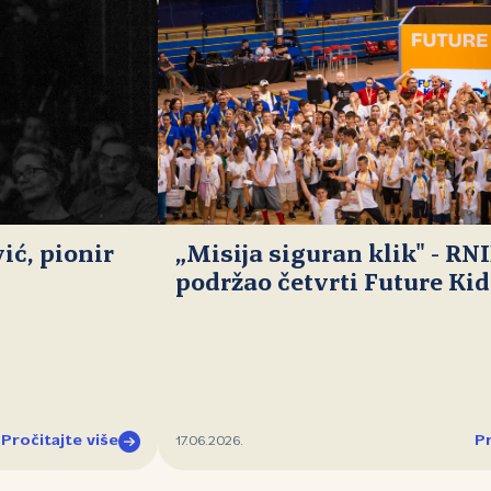
ć, pionir
„Misija siguran klik" - RN
podržao četvrti Future Ki
Pročitajte više
Pr
17.06.2026.