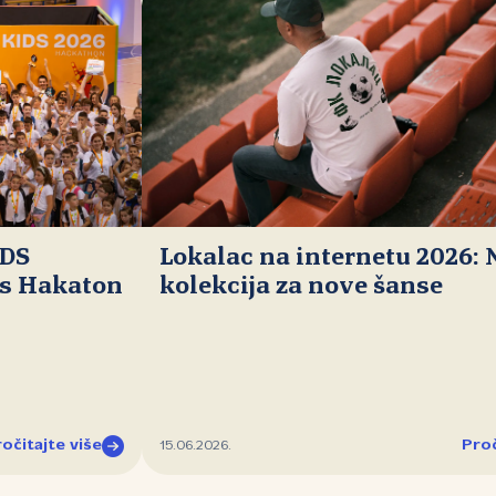
IDS
Lokalac na internetu 2026:
ds Hakaton
kolekcija za nove šanse
očitajte više
Proč
15.06.2026.