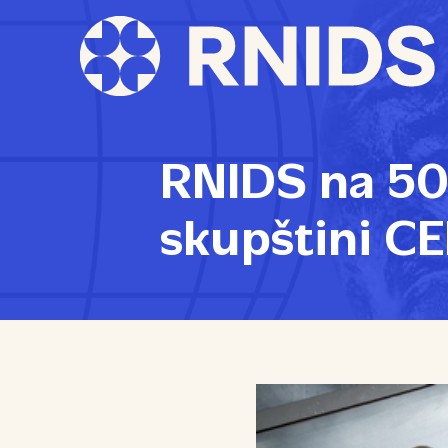
RNIDS na 50
skupštini C