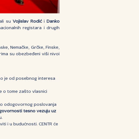
ali su
Vojislav Rodić
i
Danko
acionalnih registara i drugih
anske, Nemačke, Grčke, Finske,
rima su obezbeđeni viši nivoi
što je od posebnog interesa
e o tome zašto vlasnici
tveno odogovornog poslovanja
dgovornosti tesno vezuju uz
u.
aviti i u budućnosti. CENTR će