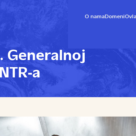
O nama
Domeni
Ovla
. Generalnoj
ENTR‑a