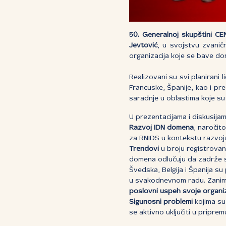
50. Generalnoj skupštini CE
Jevtović
, u svojstvu zvanič
organizacija koje se bave d
Realizovani su svi planirani 
Francuske, Španije, kao i pr
saradnje u oblastima koje s
U prezentacijama i diskusija
Razvoj IDN domena
, naročit
za RNIDS u kontekstu razvo
Trendovi
u broju registrovan
domena odlučuju da zadrže sv
Švedska, Belgija i Španija su
u svakodnevnom radu. Zanimivo
poslovni uspeh svoje organiz
Sigunosni problemi
kojima su 
se aktivno uključiti u pripre