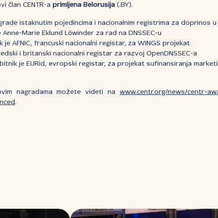
ovi član CENTR-a
primljena Belorusija
(.BY).
rade istaknutim pojedincima i nacionalnim registrima za doprinos u č
je Anne-Marie Eklund Löwinder za rad na DNSSEC-u
k je AFNIC, francuski nacionalni registar, za WINGS projekat
vedski i britanski nacionalni registar za razvoj OpenDNSSEC-a
itnik je EURid, evropski registar, za projekat sufinansiranja marketi
-ovim nagradama možete videti na
www.centr.org/news/centr-aw
unced
.