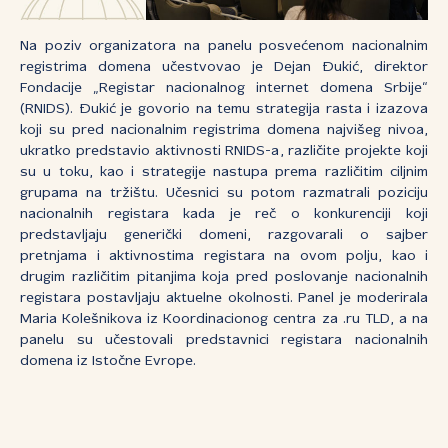
Na poziv organizatora na panelu posvećenom nacionalnim
registrima domena učestvovao je Dejan Đukić, direktor
Fondacije „Registar nacionalnog internet domena Srbije“
(RNIDS). Đukić je govorio na temu strategija rasta i izazova
koji su pred nacionalnim registrima domena najvišeg nivoa,
ukratko predstavio aktivnosti RNIDS-a, različite projekte koji
su u toku, kao i strategije nastupa prema različitim ciljnim
grupama na tržištu. Učesnici su potom razmatrali poziciju
nacionalnih registara kada je reč o konkurenciji koji
predstavljaju generički domeni, razgovarali o sajber
pretnjama i aktivnostima registara na ovom polju, kao i
drugim različitim pitanjima koja pred poslovanje nacionalnih
registara postavljaju aktuelne okolnosti. Panel je moderirala
Maria Kolešnikova iz Koordinacionog centra za .ru TLD, a na
panelu su učestovali predstavnici registara nacionalnih
domena iz Istočne Evrope.