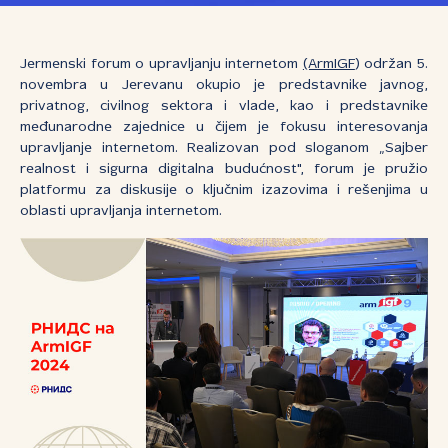
Jermenski forum o upravljanju internetom
(ArmIGF
) održan 5.
novembra u Jerevanu okupio je predstavnike javnog,
privatnog, civilnog sektora i vlade, kao i predstavnike
međunarodne zajednice u čijem je fokusu interesovanja
upravljanje internetom. Realizovan pod sloganom „Sajber
realnost i sigurna digitalna budućnost", forum je pružio
platformu za diskusije o ključnim izazovima i rešenjima u
oblasti upravljanja internetom.