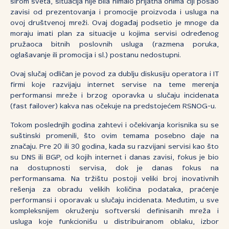
širom sveta, situacija nije bila nimalo prijatna onima čiji posao
zavisi od prezentovanja i promocije proizvoda i usluga na
ovoj društvenoj mreži. Ovaj događaj podsetio je mnoge da
moraju imati plan za situacije u kojima servisi određenog
pružaoca bitnih poslovnih usluga (razmena poruka,
oglašavanje ili promocija i sl.) postanu nedostupni.
Ovaj slučaj odličan je povod za dublju diskusiju operatora i IT
firmi koje razvijaju internet servise na teme merenja
performansi mreže i brzog oporavka u slučaju incidenata
(fast failover) kakva nas očekuje na predstojećem RSNOG-u.
Tokom poslednjih godina zahtevi i očekivanja korisnika su se
suštinski promenili, što ovim temama posebno daje na
značaju. Pre 20 ili 30 godina, kada su razvijani servisi kao što
su DNS ili BGP, od kojih internet i danas zavisi, fokus je bio
na dostupnosti servisa, dok je danas fokus na
performansama. Na tržištu postoji veliki broj inovativnih
rešenja za obradu velikih količina podataka, praćenje
performansi i oporavak u slučaju incidenata. Međutim, u sve
kompleksnijem okruženju softverski definisanih mreža i
usluga koje funkcionišu u distribuiranom oblaku, izbor