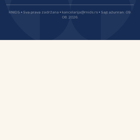
RNIDS • Sva prava zadržana • kancelarija@rnids.rs • Sajt ažuriran: 09.
08. 2026.