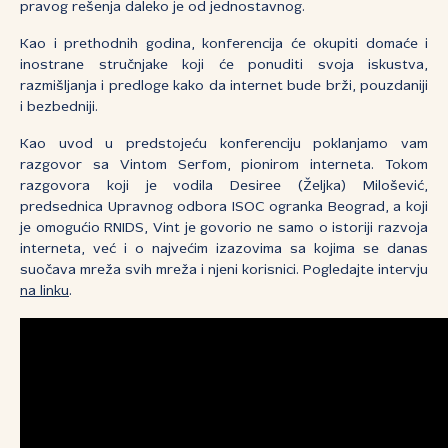
pravog rešenja daleko je od jednostavnog.
Kao i prethodnih godina, konferencija će okupiti domaće i
inostrane stručnjake koji će ponuditi svoja iskustva,
razmišljanja i predloge kako da internet bude brži, pouzdaniji
i bezbedniji.
Kao uvod u predstojeću konferenciju poklanjamo vam
razgovor sa Vintom Serfom, pionirom interneta. Tokom
razgovora koji je vodila Desiree (Željka) Milošević,
predsednica Upravnog odbora ISOC ogranka Beograd, a koji
je omogućio RNIDS, Vint je govorio ne samo o istoriji razvoja
interneta, već i o najvećim izazovima sa kojima se danas
suočava mreža svih mreža i njeni korisnici. Pogledajte intervju
na linku
.