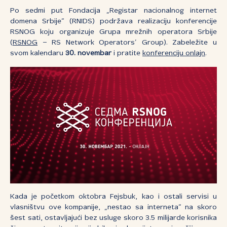
Po sedmi put Fondacija „Registar nacionalnog internet
domena Srbije“ (RNIDS) podržava realizaciju konferencije
RSNOG koju organizuje Grupa mrežnih operatora Srbije
(
RSNOG
– RS Network Operators’ Group). Zabeležite u
svom kalendaru
30. novembar
i pratite
konferenciju onlajn
.
Kada je početkom oktobra Fejsbuk, kao i ostali servisi u
vlasništvu ove kompanije, „nestao sa interneta“ na skoro
šest sati, ostavljajući bez usluge skoro 3.5 milijarde korisnika