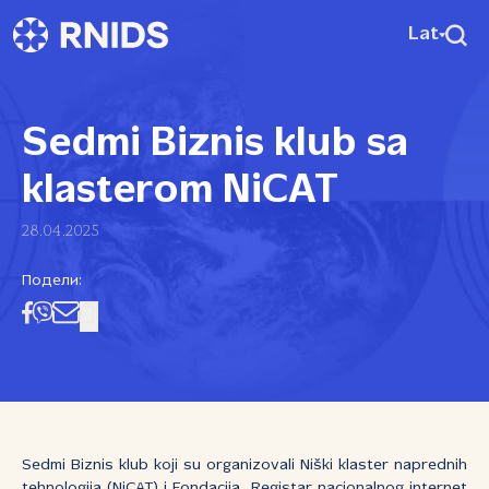
Lat
Sedmi Biznis klub sa
klasterom NiCAT
28.04.2025
Подели:
Sedmi Biznis klub koji su organizovali Niški klaster naprednih
tehnologija (NiCAT) i Fondacija „Registar nacionalnog internet