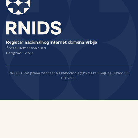
Registar nacionalnog internet domena Srbije
Žorža Klemansoa 18a/I
Beograd, Srbija
RNIDS • Sva prava zadržana • kancelarija@rnids.rs • Sajt ažuriran: 09.
08. 2026.