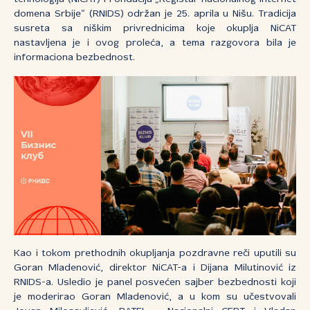
domena Srbije” (RNIDS) održan je 25. aprila u Nišu. Tradicija
susreta sa niškim privrednicima koje okuplja NiCAT
nastavljena je i ovog proleća, a tema razgovora bila je
informaciona bezbednost.
Kao i tokom prethodnih okupljanja pozdravne reči uputili su
Goran Mladenović, direktor NiCAT-a i Dijana Milutinović iz
RNIDS-a. Usledio je panel posvećen sajber bezbednosti koji
je moderirao Goran Mladenović, a u kom su učestvovali