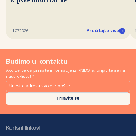
srpske informatike
Pročitajte više
11.07.2026.
Budimo u kontaktu
Ako želite da primate informacije iz RNIDS-a, prijavite se na
našu e-listu! *
Prijavite se
Korisni linkovi