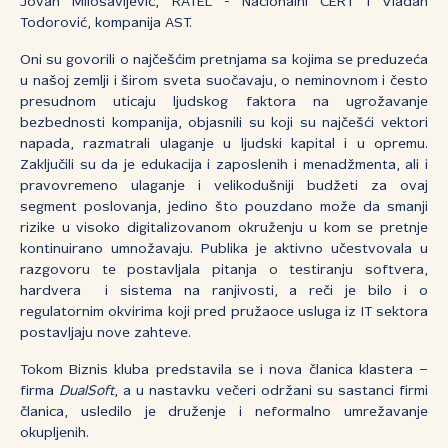
Jovan Milosavljević, RATEL - Nacionalni CERT i Vladan
Todorović, kompanija AST.
Oni su govorili o najčešćim pretnjama sa kojima se preduzeća
u našoj zemlji i širom sveta suočavaju, o neminovnom i često
presudnom uticaju ljudskog faktora na ugrožavanje
bezbednosti kompanija, objasnili su koji su najčešći vektori
napada, razmatrali ulaganje u ljudski kapital i u opremu.
Zaključili su da je edukacija i zaposlenih i menadžmenta, ali i
pravovremeno ulaganje i velikodušniji budžeti za ovaj
segment poslovanja, jedino što pouzdano može da smanji
rizike u visoko digitalizovanom okruženju u kom se pretnje
kontinuirano umnožavaju. Publika je aktivno učestvovala u
razgovoru te postavljala pitanja o testiranju softvera,
hardvera i sistema na ranjivosti, a reči je bilo i o
regulatornim okvirima koji pred pružaoce usluga iz IT sektora
postavljaju nove zahteve.
Tokom Biznis kluba predstavila se i nova članica klastera –
firma
DualSoft
, a u nastavku večeri održani su sastanci firmi
članica, usledilo je druženje i neformalno umrežavanje
okupljenih.