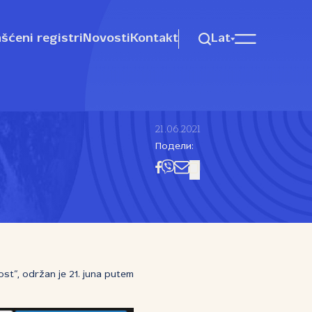
šćeni registri
Novosti
Kontakt
Lat
t
21.06.2021
Подели:
ost“, održan je 21. juna putem