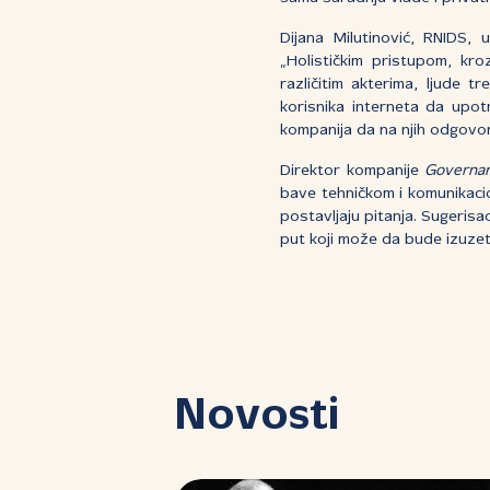
Dijana Milutinović, RNIDS, 
„Holističkim pristupom, kro
različitim akterima, ljude tre
korisnika interneta da upot
kompanija da na njih odgovore
Direktor kompanije
Governan
bave tehničkom i komunikacio
postavljaju pitanja. Sugeris
put koji može da bude izuzetn
Novosti