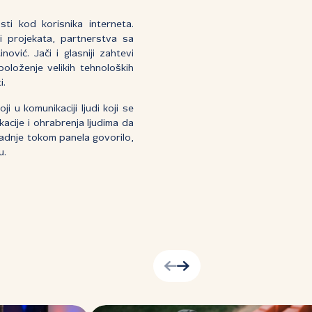
sti kod korisnika interneta.
 i projekata, partnerstva sa
inović. Jači i glasniji zahtevi
oloženje velikih tehnoloških
i.
ji u komunikaciji ljudi koji se
acije i ohrabrenja ljudima da
radnje tokom panela govorilo,
u.