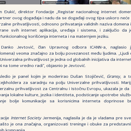
ukić, direktor Fondacije „Registar nacionalnog internet domena 
artner ovog događaja i nadu da se događaji ovog tipa uskoro neće 
rzalne prihvatljivosti, odnosno prihvatanja validnih naziva domena
ne svih internet aplikacija, uređaja i sistema, i zaključio da je
nkcionalnog korišćenja interneta i na maternjem jeziku.
 Danko Jevtović, član Upravnog odbora ICANN-a, naglasio
 domena) veoma značajno za bolju povezanost među ljudima. „Ljudi 
, Univerzalna prihvatljivost je jedna od globalnih inicijativa da interne
NN na tome vredno radi“, objasnio je Jevtović.
ledio je panel kojim je moderirao Dušan Stojičević,
Gransy
, a 
ejkholdera za saradnju na polju Univerzalne prihvatljivosti. Mari
rzalnu prihvatljivost za Centralnu i Istočnu Evropu, ukazala je da
vanja lokalne kulture, jezika i identiteta, podsticanje upotrebe slu
nje bolje komunikacije sa korisnicima interneta doprinose b
zacije
Internet Society
Jermenija, naglasila je da je vladama pre sv
zašto je ona značajna, organizovati treninge i obuke za predstavnik
nih kompanija.