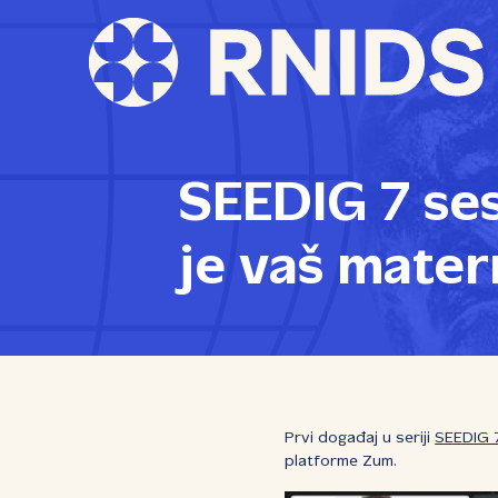
SEEDIG 7 ses
je vaš matern
Prvi događaj u seriji
SEEDIG 
platforme Zum.