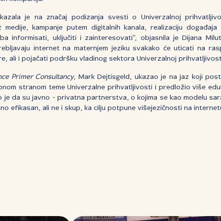
ukazala je na značaj podizanja svesti o Univerzalnoj prihvatljivo
z medije, kampanje putem digitalnih kanala, realizaciju događaja
ba informisati, uključiti i zainteresovati“, objasnila je Dijana Milut
rebljavaju internet na maternjem jeziku svakako će uticati na rasp
, ali i pojačati podršku vladinog sektora Univerzalnoj prihvatljivost
ce Primer Consultancy
, Mark Dejtisgeld, ukazao je na jaz koji posto
nom stranom teme Univerzalne prihvatljivosti i predložio više eduk
ao je da su javno - privatna partnerstva, o kojima se kao modelu sa
o efikasan, ali ne i skup, ka cilju potpune višejezičnosti na internet