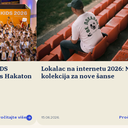
IDS
Lokalac na internetu 2026:
ds Hakaton
kolekcija za nove šanse
očitajte više
Proč
15.06.2026.