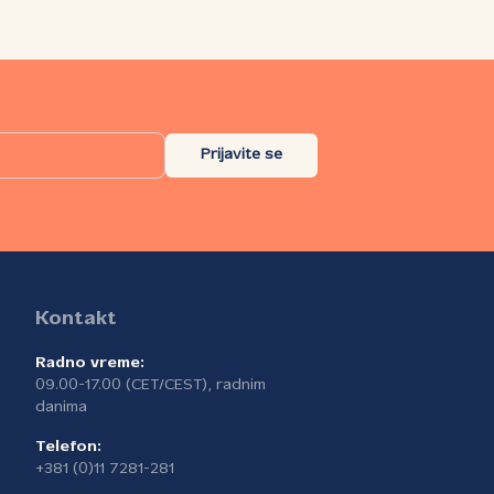
Prijavite se
Kontakt
Radno vreme:
09.00-17.00 (CET/CEST), radnim
danima
Telefon:
+381 (0)11 7281-281