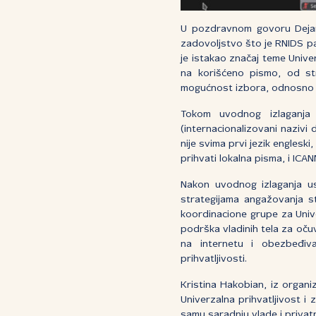
U pozdravnom govoru Dejan Đ
zadovoljstvo što je RNIDS p
je istakao značaj teme Unive
na korišćeno pismo, od stra
mogućnost izbora, odnosno fu
Tokom uvodnog izlaganja
(internacionalizovani nazivi
nije svima prvi jezik engleski
prihvati lokalna pisma, i ICA
Nakon uvodnog izlaganja us
strategijama angažovanja st
koordinacione grupe za Unive
podrška vladinih tela za oču
na internetu i obezbeđiva
prihvatljivosti.
Kristina Hakobian, iz organi
Univerzalna prihvatljivost i 
samu saradnju vlade i privat