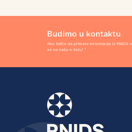
Budimo u kontaktu
Ako želite da primate informacije iz RNIDS-a,
se na našu e-listu! *