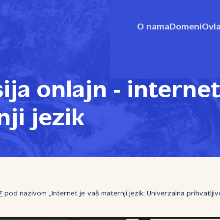
O nama
Domeni
Ovla
ija onlajn ‑ interne
ji jezik
7
pod nazivom „Internet je vaš maternji jezik: Univerzalna prihvatljiv