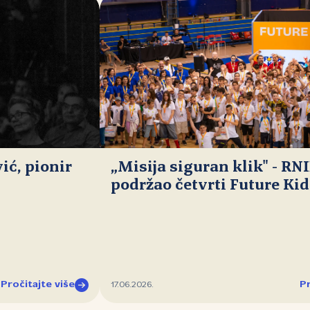
ć, pionir
„Misija siguran klik" - RN
podržao četvrti Future Ki
Pročitajte više
Pr
17.06.2026.