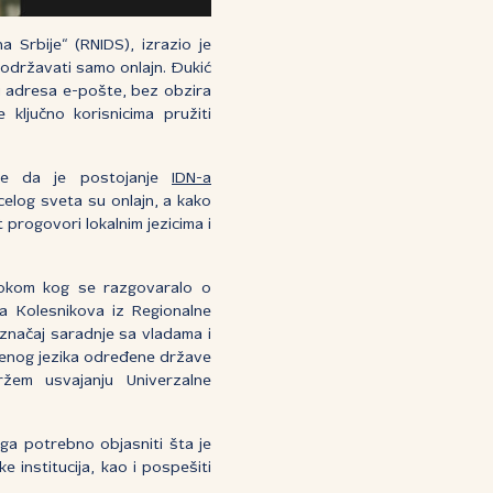
Srbije“ (RNIDS), izrazio je
održavati samo onlajn. Đukić
 i adresa e-pošte, bez obzira
 ključno korisnicima pružiti
 je da je postojanje
IDN-a
celog sveta su onlajn, a kako
t progovori lokalnim jezicima i
tokom kog se razgovaralo o
ja Kolesnikova iz Regionalne
 značaj saradnje sa vladama i
žbenog jezika određene države
ržem usvajanju Univerzalne
ega potrebno objasniti šta je
e institucija, kao i pospešiti