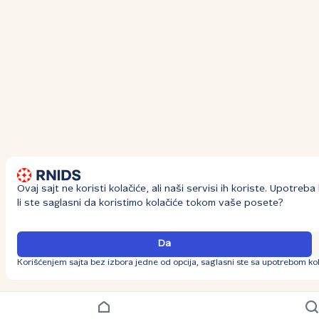
Ovaj sajt ne koristi kolačiće, ali naši servisi ih koriste. Upotre
li ste saglasni da koristimo kolačiće tokom vaše posete?
Da
Korišćenjem sajta bez izbora jedne od opcija, saglasni ste sa upotrebom kol