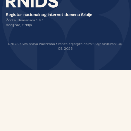
Registar nacionalnog internet domena Srbije
Žorža Klemansoa 18a/I
Beograd, Srbija
RNIDS • Sva prava zadržana • kancelarija@rnids.rs • Sajt ažuriran: 06.
08. 2026.