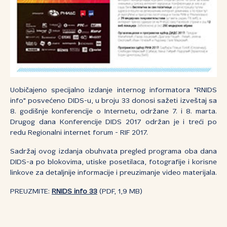
Uobičajeno specijalno izdanje internog informatora "RNIDS
info" posvećeno DIDS-u, u broju 33 donosi sažeti izveštaj sa
8. godišnje konferencije o Internetu, održane 7. i 8. marta.
Drugog dana Konferencije DIDS 2017 održan je i treći po
redu Regionalni internet forum - RIF 2017.
Sadržaj ovog izdanja obuhvata pregled programa oba dana
DIDS-a po blokovima, utiske posetilaca, fotografije i korisne
linkove za detaljnije informacije i preuzimanje video materijala.
PREUZMITE:
RNIDS info 33
(PDF, 1,9 MB)