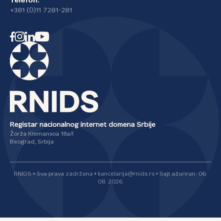
Telefon:
+381 (0)11 7281-281
Registar nacionalnog internet domena Srbije
Žorža Klemansoa 18a/I
Beograd, Srbija
RNIDS • Sva prava zadržana • kancelarija@rnids.rs • Sajt ažuriran: 06.
08. 2026.