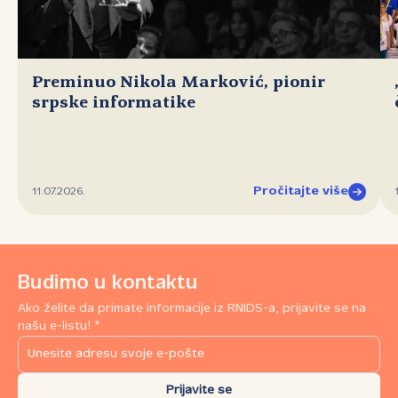
Preminuo Nikola Marković, pionir
srpske informatike
Pročitajte više
11.07.2026.
Budimo u kontaktu
Ako želite da primate informacije iz RNIDS-a, prijavite se na
našu e-listu! *
Prijavite se