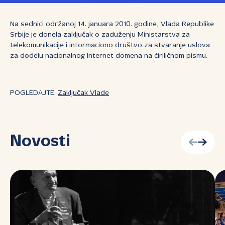
Na sednici održanoj 14. januara 2010. godine, Vlada Republike
Srbije je donela zaključak o zaduženju Ministarstva za
telekomunikacije i informaciono društvo za stvaranje uslova
za dodelu nacionalnog Internet domena na ćiriličnom pismu.
POGLEDAJTE:
Zaključak Vlade
Novosti