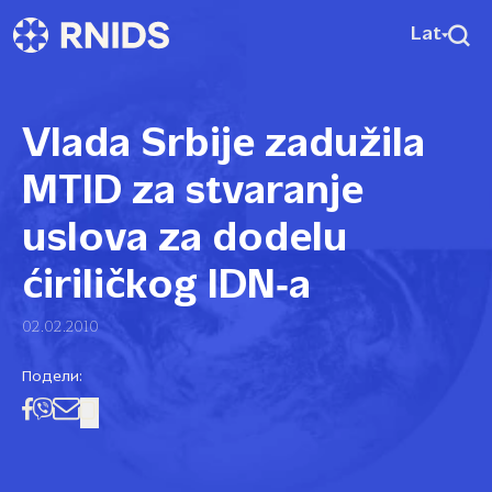
Lat
Vlada Srbije zadužila
MTID za stvaranje
uslova za dodelu
ćiriličkog IDN‑a
02.02.2010
Подели: