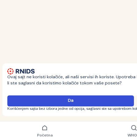
Ovaj sajt ne koristi kolačiće, ali naši servisi ih koriste. Upotre
li ste saglasni da koristimo kolačiće tokom vaše posete?
Da
Korišćenjem sajta bez izbora jedne od opcija, saglasni ste sa upotrebom kol
Početna
WHO