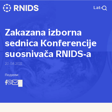
Lat
Zakazana izborna
sednica Konferencije
suosnivača RNIDS‑a
20.08.2021
Подели: