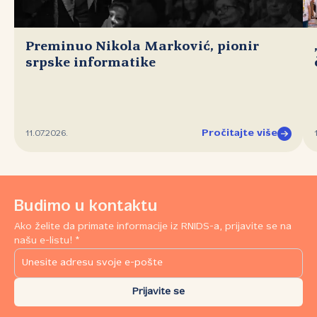
Preminuo Nikola Marković, pionir
srpske informatike
Pročitajte više
11.07.2026.
Budimo u kontaktu
Ako želite da primate informacije iz RNIDS-a, prijavite se na
našu e-listu! *
Prijavite se