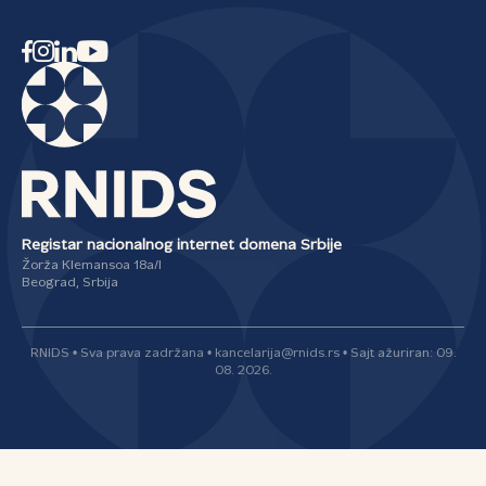
Registar nacionalnog internet domena Srbije
Žorža Klemansoa 18a/I
Beograd, Srbija
RNIDS • Sva prava zadržana • kancelarija@rnids.rs • Sajt ažuriran: 09.
08. 2026.