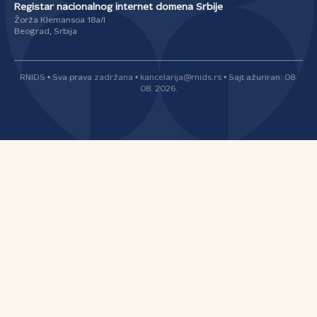
Registar nacionalnog internet domena Srbije
Žorža Klemansoa 18a/I
Beograd, Srbija
RNIDS • Sva prava zadržana • kancelarija@rnids.rs • Sajt ažuriran: 08.
08. 2026.