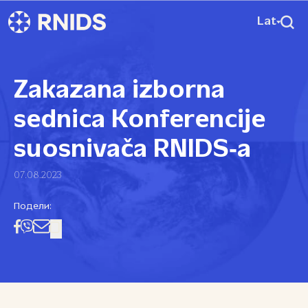
Lat
Zakazana izborna
sednica Konferencije
suosnivača RNIDS‑a
07.08.2023
Подели: