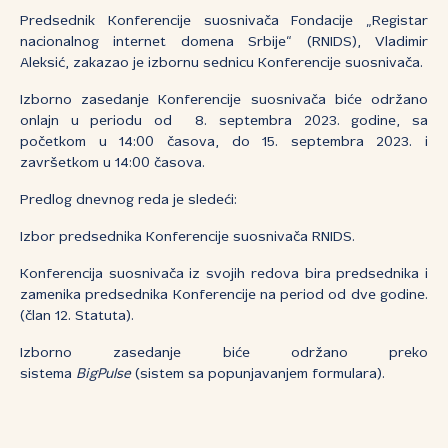
Predsednik Konferencije suosnivača Fondacije „Registar
nacionalnog internet domena Srbije“ (RNIDS), Vladimir
Aleksić, zakazao je izbornu sednicu Konferencije suosnivača.
Izborno zasedanje Konferencije suosnivača biće održano
onlajn u periodu od 8. septembra 2023. godine, sa
početkom u 14:00 časova, do 15. septembra 2023. i
završetkom u 14:00 časova.
Predlog dnevnog reda je sledeći:
Izbor predsednika Konferencije suosnivača RNIDS.
Konferencija suosnivača iz svojih redova bira predsednika i
zamenika predsednika Konferencije na period od dve godine.
(član 12. Statuta).
Izborno zasedanje biće održano preko
sistema
BigPulse
(sistem sa popunjavanjem formulara).