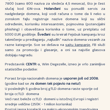
7800 (samo 800 naziva za sledeća 4,5 meseca), što je čest
slučaj kod IDN-ova.
Holanđani
su ponudili servis za
nadgledanje domena, koji vodi računa o tome da li neko u
zonskom fajlu registruje nazive domena koji su slični
određenim, korisniku interesantnim, pojmovima (potencijalni
phishing) i obaveštava korisnika o tome, uz pretplatu od
5000 EUR godišnje.
Šveđani
su kreirali Fejsbuk kampanju kroz
takmičenje u predlaganju „najluđih“ naziva domena vezanih za
razne kategorije. Sve se dešava na
sajtu kampanje
, FB služi
samo za promociju i glasanje, a oni sa najviše glasova
dobijaju nagradu.
Predstavnik
CENTR
-a, Wim Degezelle, izneo je vrlo zanimljive
statističke podatke:
Porast broja nacionalnih domena je
usporen još od 2008.
(godine kad se
.rs domen tek pojavio na netu!
)
U poslednjih 5 godina broj gTLD domena raste sporije od
broja ccTLD domena
Veći rast beleže ccTLD domeni u istočnoj Evropi i registri
srednje veličine (250K - 1 milion korisnika)
Postoji jasna korelaciji sa makro-ekonomskim trendovima