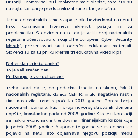
Britaniji. Promovisali su i konkretne male biznise, tako što su
na sajtu kampanje predstavili izabrane studije slučaja.
Jedna od centralnih tema skupa je bila
bezbednost
na netu i
kako korisnicima Interneta skrenuti pažnju na tu
problematiku. S obzirom na to da je veliki broj nacionalnih
registara učestvovao u akciji „
The European Cyber Security
Month
“, prezentovani su i određeni edukativni materijali.
Slovenci su za tu priliku kreirali tri edukativna video klipa:
Dober dan, a je to banka?
To je vaš srečen dan!
Pri Dančiju je vse pol ceneje!
Treba istaći da je, po podacima iznetim na skupu, čak
11
nacionalnih registara
, članica CENTR, imalo
negativan rast
i
time nastavilo trend s početka 2013. godine. Porast broja
nacionalnih domena, kao i broja novoregistrovanih domena
uopšte,
konstantno pada od 2008. godine
, što je u korelaciji
sa makro-ekonomskim trendovima i
finansijskom krizom
koja
je počela 2008. godine. A upravo te godine se .rs domen tek
pojavio na netu, što objašnjava njegovu poziciju među