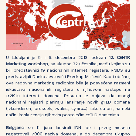
U LJubljani je 5. i 6. decembra 2013. održan
12. CENTR
Marketing workshop
, sa ukupno 32 učesnika, među kojima su
bili predstavnici 19 nacionalnih internet registara. RNIDS su
predstavljali Danko Jevtović i Predrag Milićević. Kao i obično,
ova redovna marketing radionica bila je posvećena razmeni
iskustava nacionalnih registara u njihovom nastupu na
tržištu internet domena. Prisutna je pojava da mnogi
nacionalni registri planiraju lansiranje novih gTLD domena
(.vlaanderen, .brussels, .wales, .cymru...), iako su oni, na neki
način, konkurencija njihovim postojećim ccTLD domenima.
Belgijanci
su 11. juna lansirali IDN .be i prvog meseca
registrovali 7000 naziva domena, a do decembra ukupno