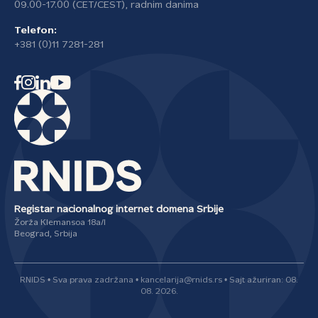
09.00-17.00 (CET/CEST), radnim danima
Telefon:
+381 (0)11 7281-281
Registar nacionalnog internet domena Srbije
Žorža Klemansoa 18a/I
Beograd, Srbija
RNIDS • Sva prava zadržana • kancelarija@rnids.rs • Sajt ažuriran: 08.
08. 2026.