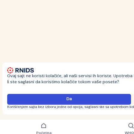
Ovaj sajt ne koristi kolačiće, ali naši servisi ih koriste. Upotre
li ste saglasni da koristimo kolačiće tokom vaše posete?
Da
Korišćenjem sajta bez izbora jedne od opcija, saglasni ste sa upotrebom kol
Početna
WHO