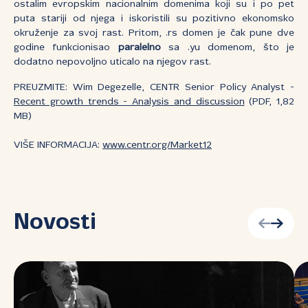
ostalim evropskim nacionalnim domenima koji su i po pet
puta stariji od njega i iskoristili su pozitivno ekonomsko
okruženje za svoj rast. Pritom, .rs domen je čak pune dve
godine funkcionisao
paralelno
sa .yu domenom, što je
dodatno nepovoljno uticalo na njegov rast.
PREUZMITE: Wim Degezelle, CENTR Senior Policy Analyst -
Recent growth trends - Analysis and discussion
(PDF, 1,82
MB)
VIŠE INFORMACIJA:
www.centr.org/Market12
Novosti