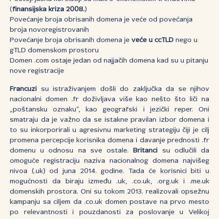
(
finansijska kriza 2008.
)
Povećanje broja obrisanih domena je veće od povećanja
broja novoregistrovanih
Povećanje broja obrisanih domena je
veće u ccTLD
nego u
gTLD domenskom prostoru
Domen .com ostaje jedan od najjačih domena kad su u pitanju
nove registracije
Francuzi
su istraživanjem došli do zaključka da se njihov
nacionalni domen .fr doživljava više kao nešto što liči na
„poštansku oznaku“, kao geografski i jezički reper. Oni
smatraju da je važno da se istakne pravilan izbor domena i
to su inkorporirali u agresivnu marketing strategiju čiji je cilj
promena percepcije korisnika domena i davanje prednosti .fr
domenu u odnosu na sve ostale.
Britanci
su odlučili da
omoguće registraciju naziva nacionalnog domena najvišeg
nivoa (.uk) od juna 2014. godine. Tada će korisnici biti u
mogućnosti da biraju između .uk, .co.uk, .org.uk i .me.uk
domenskih prostora. Oni su tokom 2013. realizovali opsežnu
kampanju sa ciljem da .co.uk domen postave na prvo mesto
po relevantnosti i pouzdanosti za poslovanje u Velikoj