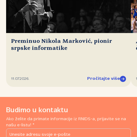
Preminuo Nikola Marković, pionir
srpske informatike
Pročitajte više
11.07.2026.
Budimo u kontaktu
Ako želite da primate informacije iz RNIDS-a, prijavite se na
našu e-listu! *