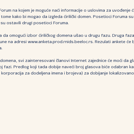
Forum na kojem je moguće naći informacije o uslovima za uvođenje 
 tome kako bi mogao da izgleda ćirilički domen. Posetioci Foruma su
 su ostavili drugi posetioci Foruma.
a da omogući izbor ćiriličkog domena ušao u drugu fazu. Druga faza
e na adresi www.anketa.prod.rnids.beeloc.rs. Rezulati ankete će bit
a.
og domena, svi zainteresovani članovi Internet zajednice će moći da g
oj fazi. Predlog koji tada dobije naveći broj glasova biće odabran k
t korporacija za dodeljena imena i brojeva) za dobijanje lokalizova