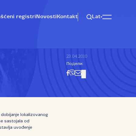
šćeni registri
Novosti
Kontakt
Lat
23.04.2010
Подели:
dobijanje lokalizovanog
se sastojala od
stavlja uvođenje