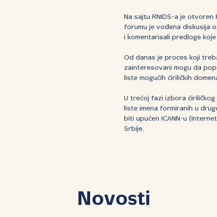
Na sajtu RNIDS-a je otvoren 
forumu je vođena diskusija o
i komentarisali predloge koje
Od danas je proces koji treb
zainteresovani mogu da popun
liste mogućih ćiriličkih domen
U trećoj fazi izbora ćiriličk
liste imena formiranih u drug
biti upućen ICANN-u (Interne
Srbije.
Novosti