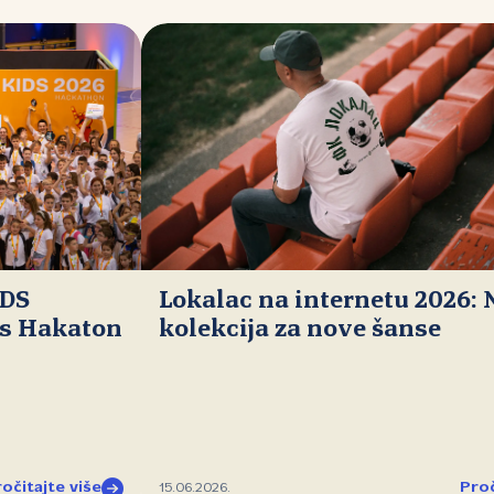
IDS
Lokalac na internetu 2026:
ds Hakaton
kolekcija za nove šanse
očitajte više
Proč
15.06.2026.