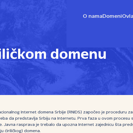
O nama
Domeni
Ovla
riličkom domenu
cionalnog Internet domena Srbije (RNIDS) započeo je proceduru za 
reba da predstavlja Srbiju na Internetu. Prva faza u ovom procesu 
. Javna rasprava je trebalo da upozna Internet zajednicu šta pred
u ćiriličkog) domena.