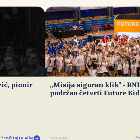
ć, pionir
„Misija siguran klik" - RN
podržao četvrti Future Ki
Pročitajte više
Pr
17.06.2026.