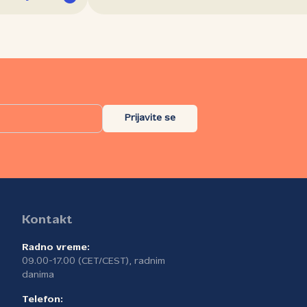
Prijavite se
Kontakt
Radno vreme:
09.00-17.00 (CET/CEST), radnim
danima
Telefon: