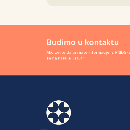
Budimo u kontaktu
Ako želite da primate informacije iz RNIDS-a,
se na našu e-listu! *