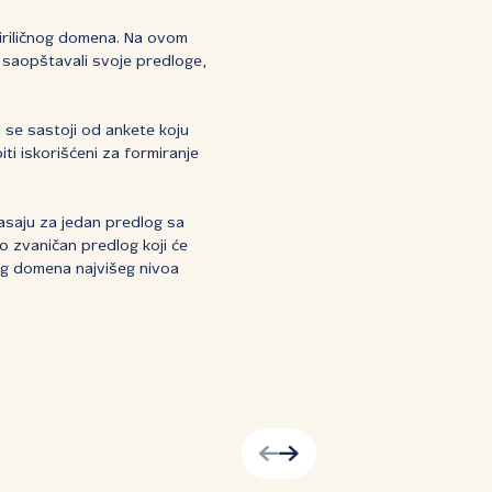
ćiriličnog domena. Na ovom
 saopštavali svoje predloge,
 se sastoji od ankete koju
i iskorišćeni za formiranje
lasaju za jedan predlog sa
ao zvaničan predlog koji će
nog domena najvišeg nivoa