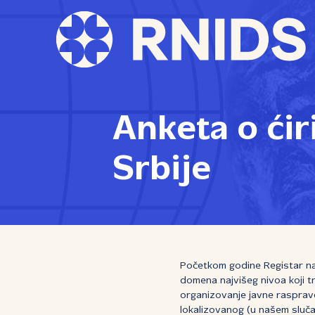
Anketa o ći
Srbije
Početkom godine Registar na
domena najvišeg nivoa koji t
organizovanje javne rasprave
lokalizovanog (u našem slučaj