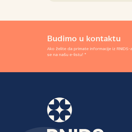
Budimo u kontaktu
Ako želite da primate informacije iz RNIDS-a,
se na našu e-listu! *