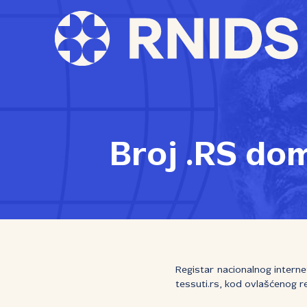
Broj .RS do
Registar nacionalnog interne
tessuti.rs, kod ovlašćenog r