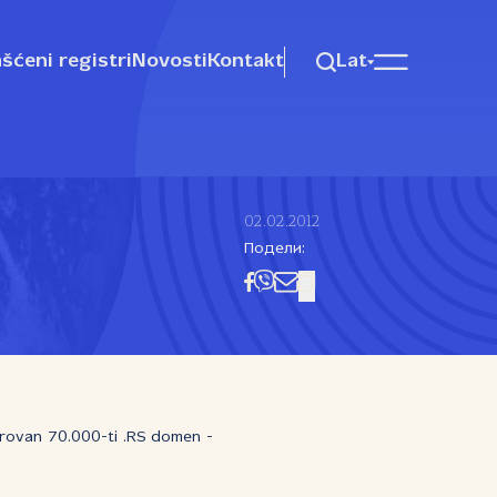
šćeni registri
Novosti
Kontakt
Lat
02.02.2012
0
Подели:
strovan 70.000-ti .RS domen -