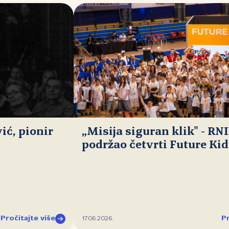
ć, pionir
„Misija siguran klik" - RN
podržao četvrti Future Ki
Pročitajte više
Pr
17.06.2026.