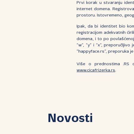
Prvi korak u stvaranju iden
internet domena. Registrovan
prostoru. Istovremeno, geogr
Ipak, da bi identitet bio ko
registracijom adekvatnih ćiri
domena, i to po povlašćenoj 
“w”, “y” i “x”, preporučljiv
“happyface.rs”, preporuka je 
Više o prednostima .RS 
www.cicafrizerka.rs
.
Novosti