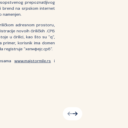
a sopstvenog prepoznatljivog
ili brend na srpskom internet
no namenjen.
ćiriličkom adresnom prostoru,
tracije novoih ćiriličkih .СРБ
e u ćirilici, kao što su “q”,
na primer, korisnik ima domen
a registruje “хепифејс.срб”.
dresama
www.majstormile.rs
i