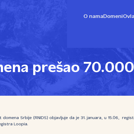
O nama
Domeni
Ovla
mena prešao 70.00
t domena Srbije (RNIDS) objavljuje da je 31. januara, u 15.06, regi
egistra Loopia.