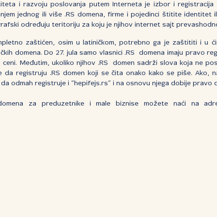
titeta i razvoju poslovanja putem Interneta je izbor i registracij
jem jednog ili više .RS domena, firme i pojedinci štitite identitet 
afski određuju teritoriju za koju je njihov internet sajt prevashod
mpletno zaštićen, osim u latiničkom, potrebno ga je zaštititi i u 
ličkih domena. Do 27. jula samo vlasnici .RS domena imaju pravo regis
ceni. Međutim, ukoliko njihov .RS domen sadrži slova koja ne postoj
o je da registruju .RS domen koji se čita onako kako se piše. Ako, 
da odmah registruje i “hepifejs.rs” i na osnovu njega dobije pravo d
domena za preduzetnike i male biznise možete naći na a