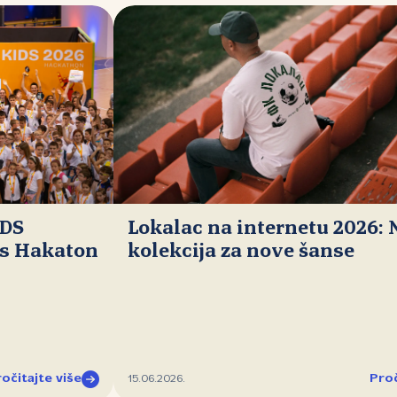
IDS
Lokalac na internetu 2026:
ds Hakaton
kolekcija za nove šanse
očitajte više
Proč
15.06.2026.