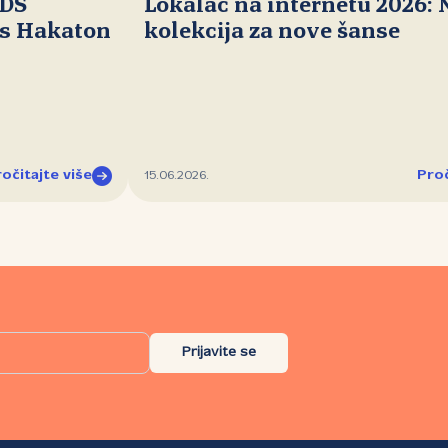
IDS
Lokalac na internetu 2026:
ds Hakaton
kolekcija za nove šanse
očitajte više
Proč
15.06.2026.
Prijavite se