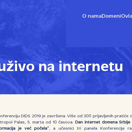
O nama
Domeni
Ovla
uživo na internetu
nferenciju DIDS 2019 je završena. Više od 300 prijavljenih pratiće 
tropol Palas, 5. marta od 10 časova.
Dan internet domena Srbije
formacija je već počela“
, a učesnici tri panela Konferencije r