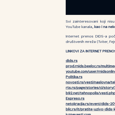
Svi zainteresovani koji nis
YouTube kanala
, kao i na ne
Internet prenos DIDS-a poči
društvenih mreža (Tviter, F
LINKOVI ZA INTERNET PRENO
dids.rs
prod.rnids.beeloc.rs/multime
youtube.com/user/rnidsonline
Politika.rs
novosti.rs/vesti/naslovna/te
rts.rs/page/stories/ci/stor
b92.net/tehnopolis/vesti.
Espreso.rs
netokracija.rs/event/dids-201
blic.rs/it/pratite-uzivo-dids
juznevesti.com