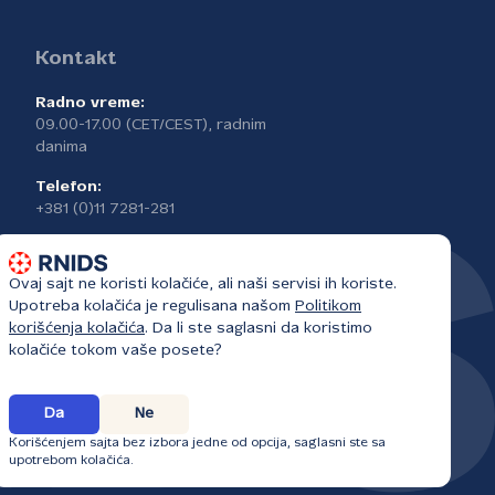
Kontakt
Radno vreme:
09.00-17.00 (CET/CEST), radnim
danima
Telefon:
+381 (0)11 7281-281
Ovaj sajt ne koristi kolačiće, ali naši servisi ih koriste.
Upotreba kolačića je regulisana našom
Politikom
korišćenja kolačića
. Da li ste saglasni da koristimo
kolačiće tokom vaše posete?
Da
Ne
Korišćenjem sajta bez izbora jedne od opcija, saglasni ste sa
upotrebom kolačića.