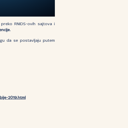
o preko RNIDS-ovih sajtova i
ncije.
ogu da se postavljaju putem
ije-2019.html