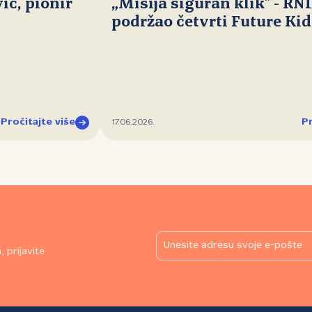
ć, pionir
„Misija siguran klik" - RN
podržao četvrti Future Ki
Pročitajte više
Pr
17.06.2026.
 prijavite