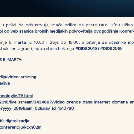
u u prilici da prisustvuju, imaće prilike da prate DIDS 2019 uživ
koj od veb stanica brojnih medijskih pokrovitelja ovogodišnje Konfere
nje 5. marta, u 10.00 i traje do 15.00, a pitanja za učesnike m
ejsbuk, Instagram), upotrebom heštega
#
DIDS2019
i
#D
I
DS2019
.
S 5. MARTA:
dija/video-striming
/live
hnologije.78.html
y/2616/live-stream/3434697/video-prenos-dana-internet-domena-srb
php?yyyy=2019&mm=02&nav_id=1510730
9-digitalizacija
-konferenciju/kcxn02m