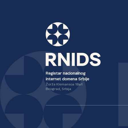
Registar nacionalnog
internet domena Srbije
Žorža Klemansoa 18a/I
Beograd, Srbija