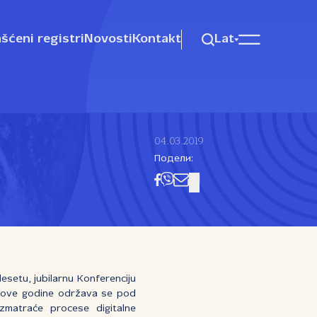
šćeni registri
Novosti
Kontakt
Lat
04.03.2019
Подели:
desetu, jubilarnu Konferenciju
ove godine održava se pod
azmatraće procese digitalne