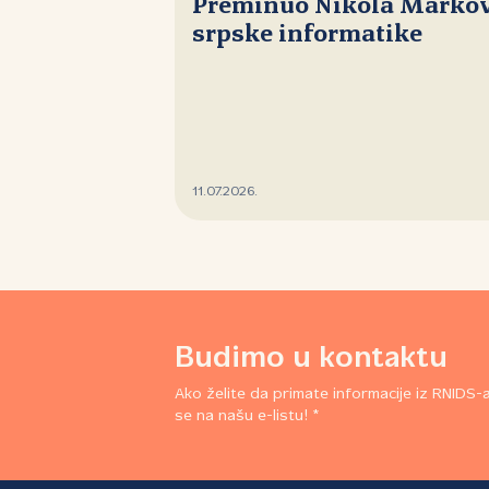
Preminuo Nikola Markovi
srpske informatike
11.07.2026.
Budimo u kontaktu
Ako želite da primate informacije iz RNIDS-a,
se na našu e-listu! *