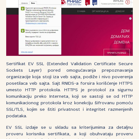
Sertifikat EV SSL (Extended Validation Certificate Secure
Sockets Layer) pored omogućavanja prepoznavanja
organizacije koja stoji iza veb sajta, podiže i nivo poverenja
posetilaca veb sajta. Sajt RNIDS-a forsira korišćenje HTTPS
umesto HTTP protokola. HTTPS je protokol za sigurnu
komunikaciju preko Interneta, koji se sastoji se od HTTP
komunikacionog protokola kroz konekciju šifrovanu pomoću
SSL/TLS, kojim se štiti privatnost i integritet razmenjenih
podataka.
EV SSL izdaje se u skladu sa kriterijumima za detaljnu
proveru korisnika sertifikata, a koji obuhvataju proveru