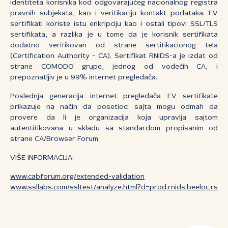
identiteta korisnika kod odgovarajućeg nacionalnog registra
pravnih subjekata, kao i verifikaciju kontakt podataka. EV
sertifikati koriste istu enkripciju kao i ostali tipovi SSL/TLS
sertifikata, a razlika je u tome da je korisnik sertifikata
dodatno verifikovan od strane sertifikacionog tela
(Certification Authority - CA). Sertifikat RNIDS-a je izdat od
strane COMODO grupe, jednog od vodećih CA, i
prepoznatljiv je u 99% internet pregledača.
Poslednja generacija internet pregledača EV sertifikate
prikazuje na način da posetioci sajta mogu odmah da
provere da li je organizacija koja upravlja sajtom
autentifikovana u skladu sa standardom propisanim od
strane CA/Browser Forum.
VIŠE INFORMACIJA:
www.cabforum.org/extended-validation
www.ssllabs.com/ssltest/analyze.html?d=prod.rnids.beeloc.rs