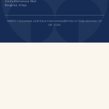
Žorža Klemansoa 18a/I
Beograd, Srbija
RNIDS • Sva prava zadržana • kancelarija@rnids.rs • Sajt ažuriran: 07.
08. 2026.