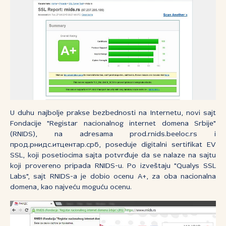
U duhu najbolje prakse bezbednosti na Internetu, novi sajt
Fondacije "Registar nacionalnog internet domena Srbije"
(RNIDS), na adresama prod.rnids.beeloc.rs i
прод.рнидс.итцентар.срб, poseduje digitalni sertifikat EV
SSL, koji posetiocima sajta potvrđuje da se nalaze na sajtu
koji provereno pripada RNIDS-u. Po izveštaju "Qualys SSL
Labs", sajt RNIDS-a je dobio ocenu A+, za oba nacionalna
domena, kao najveću moguću ocenu.