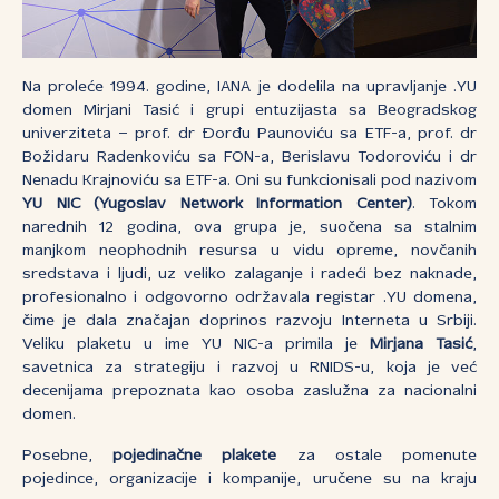
Na proleće 1994. godine, IANA je dodelila na upravljanje .YU
domen Mirjani Tasić i grupi entuzijasta sa Beogradskog
univerziteta – prof. dr Đorđu Paunoviću sa ETF-a, prof. dr
Božidaru Radenkoviću sa FON-a, Berislavu Todoroviću i dr
Nenadu Krajnoviću sa ETF-a. Oni su funkcionisali pod nazivom
YU NIC (Yugoslav Network Information Center)
. Tokom
narednih 12 godina, ova grupa je, suočena sa stalnim
manjkom neophodnih resursa u vidu opreme, novčanih
sredstava i ljudi, uz veliko zalaganje i radeći bez naknade,
profesionalno i odgovorno održavala registar .YU domena,
čime je dala značajan doprinos razvoju Interneta u Srbiji.
Veliku plaketu u ime YU NIC-a primila je
Mirjana Tasić
,
savetnica za strategiju i razvoj u RNIDS-u, koja je već
decenijama prepoznata kao osoba zaslužna za nacionalni
domen.
Posebne,
pojedinačne plakete
za ostale pomenute
pojedince, organizacije i kompanije, uručene su na kraju