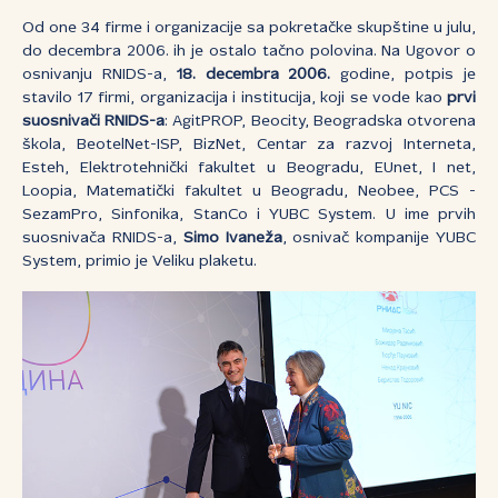
Od one 34 firme i organizacije sa pokretačke skupštine u julu,
do decembra 2006. ih je ostalo tačno polovina. Na Ugovor o
osnivanju RNIDS-a,
18. decembra 2006.
godine, potpis je
stavilo 17 firmi, organizacija i institucija, koji se vode kao
prvi
suosnivači RNIDS-a
: AgitPROP, Beocity, Beogradska otvorena
škola, BeotelNet-ISP, BizNet, Centar za razvoj Interneta,
Esteh, Elektrotehnički fakultet u Beogradu, EUnet, I net,
Loopia, Matematički fakultet u Beogradu, Neobee, PCS -
SezamPro, Sinfonika, StanCo i YUBC System. U ime prvih
suosnivača RNIDS-a,
Simo Ivaneža
, osnivač kompanije YUBC
System, primio je Veliku plaketu.