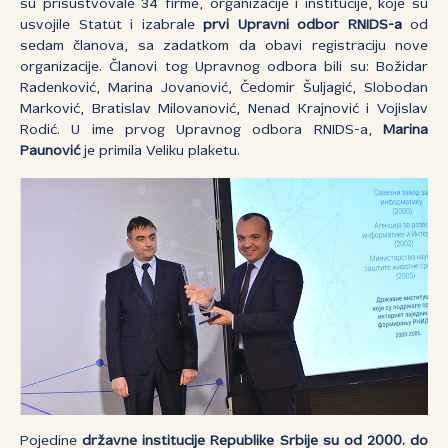
su prisustvovale 34 firme, organizacije i institucije, koje su
usvojile Statut i izabrale
prvi Upravni odbor RNIDS-a
od
sedam članova, sa zadatkom da obavi registraciju nove
organizacije. Članovi tog Upravnog odbora bili su: Božidar
Radenković, Marina Jovanović, Čedomir Šuljagić, Slobodan
Marković, Bratislav Milovanović, Nenad Krajnović i Vojislav
Rodić. U ime prvog Upravnog odbora RNIDS-a,
Marina
Paunović
je primila Veliku plaketu.
Pojedine
državne institucije Republike Srbije su od 2000. do