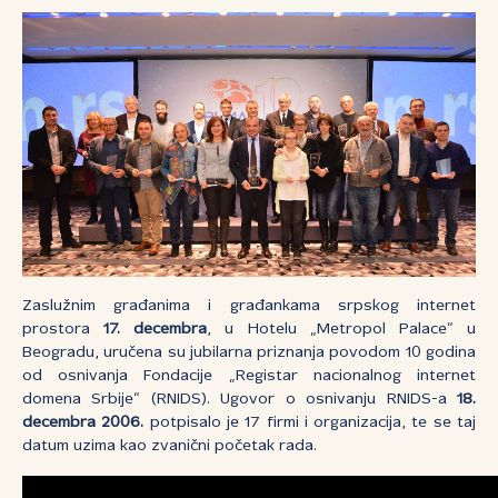
Zaslužnim građanima i građankama srpskog internet
prostora
17. decembra
, u Hotelu „Metropol Palace“ u
Beogradu, uručena su jubilarna priznanja povodom 10 godina
od osnivanja Fondacije „Registar nacionalnog internet
domena Srbije“ (RNIDS). Ugovor o osnivanju RNIDS-a
18.
decembra 2006.
potpisalo je 17 firmi i organizacija, te se taj
datum uzima kao zvanični početak rada.