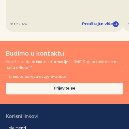
Pročitajte više
11.07.2026.
Budimo u kontaktu
Ako želite da primate informacije iz RNIDS-a, prijavite se na
našu e-listu! *
Prijavite se
Korisni linkovi
Dokumenti