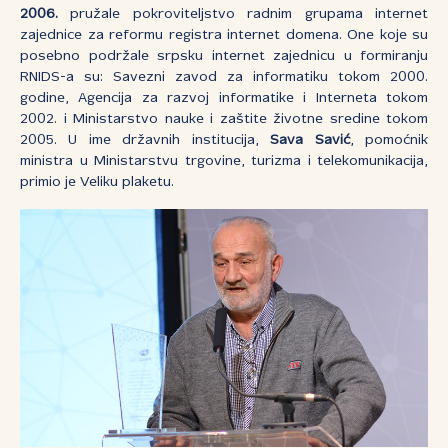
2006.
pružale pokroviteljstvo radnim grupama internet
zajednice za reformu registra internet domena. One koje su
posebno podržale srpsku internet zajednicu u formiranju
RNIDS-a su: Savezni zavod za informatiku tokom 2000.
godine, Agencija za razvoj informatike i Interneta tokom
2002. i Ministarstvo nauke i zaštite životne sredine tokom
2005. U ime državnih institucija,
Sava Savić
, pomoćnik
ministra u Ministarstvu trgovine, turizma i telekomunikacija,
primio je Veliku plaketu.