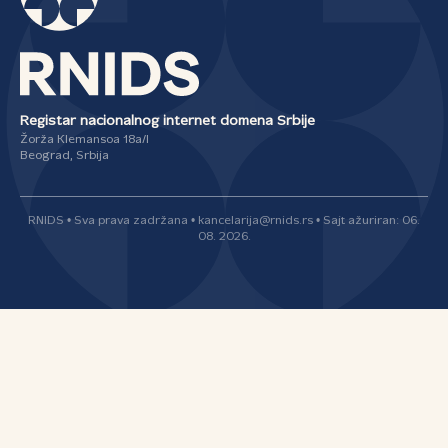
Registar nacionalnog internet domena Srbije
Žorža Klemansoa 18a/I
Beograd, Srbija
RNIDS • Sva prava zadržana • kancelarija@rnids.rs • Sajt ažuriran: 06.
08. 2026.