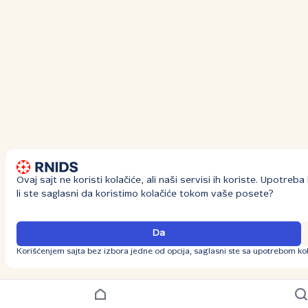
Ovaj sajt ne koristi kolačiće, ali naši servisi ih koriste. Upotre
li ste saglasni da koristimo kolačiće tokom vaše posete?
Da
Korišćenjem sajta bez izbora jedne od opcija, saglasni ste sa upotrebom kol