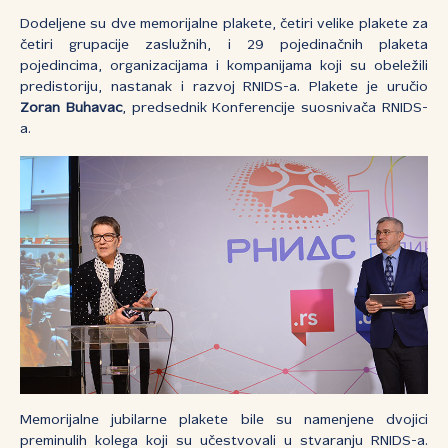
Dodeljene su dve memorijalne plakete, četiri velike plakete za
četiri grupacije zaslužnih, i 29 pojedinačnih plaketa
pojedincima, organizacijama i kompanijama koji su obeležili
predistoriju, nastanak i razvoj RNIDS-a. Plakete je uručio
Zoran Buhavac
, predsednik Konferencije suosnivača RNIDS-
a.
Memorijalne jubilarne plakete bile su namenjene dvojici
preminulih kolega koji su učestvovali u stvaranju RNIDS-a.