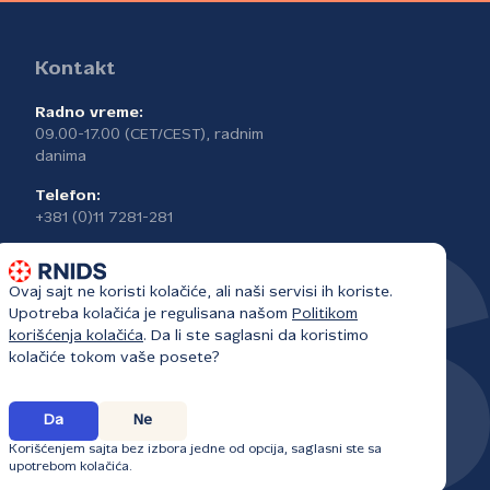
Kontakt
Radno vreme:
09.00-17.00 (CET/CEST), radnim
danima
Telefon:
+381 (0)11 7281-281
Ovaj sajt ne koristi kolačiće, ali naši servisi ih koriste.
Upotreba kolačića je regulisana našom
Politikom
korišćenja kolačića
. Da li ste saglasni da koristimo
kolačiće tokom vaše posete?
Da
Ne
Korišćenjem sajta bez izbora jedne od opcija, saglasni ste sa
upotrebom kolačića.