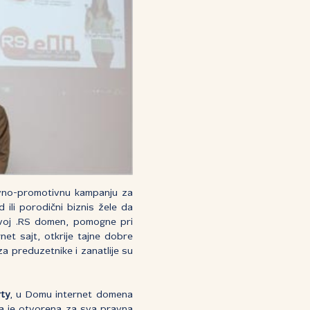
ivno-promotivnu kampanju za
 ili porodični biznis žele da
svoj .RS domen, pomogne pri
et sajt, otkrije tajne dobre
a preduzetnike i zanatlije su
ty
, u Domu internet domena
ja je otvorena za sva pravna