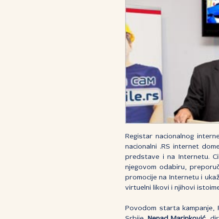
Registar nacionalnog inter
nacionalni .RS internet dome
predstave i na Internetu. C
njegovom odabiru, preporuči
promocije na Internetu i uka
virtuelni likovi i njihovi istoi
Povodom starta kampanje, 
Srbije.
Nenad Marinković
, di