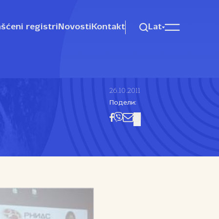
šćeni registri
Novosti
Kontakt
Lat
26.10.2011
Подели: