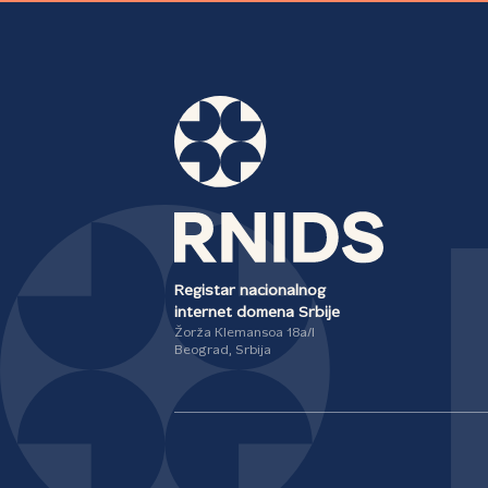
Registar nacionalnog
internet domena Srbije
Žorža Klemansoa 18a/I
Beograd, Srbija