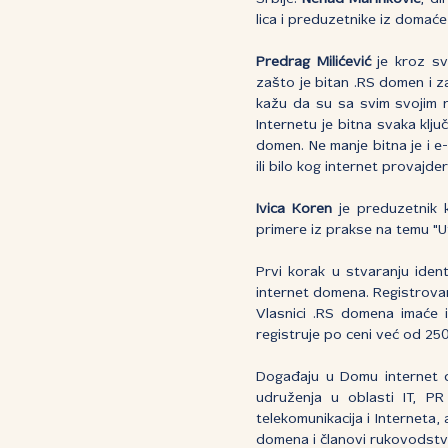
lica i preduzetnike iz domaće
Predrag Milićević
je kroz sv
zašto je bitan .RS domen i z
kažu da su sa svim svojim re
Internetu je bitna svaka klj
domen. Ne manje bitna je i e-
ili bilo kog internet provajder
Ivica Koren
je preduzetnik k
primere iz prakse na temu "Ut
Prvi korak u stvaranju iden
internet domena. Registrovan
Vlasnici .RS domena imaće i
registruje po ceni već od 25
Događaju u Domu internet d
udruženja u oblasti IT, PR
telekomunikacija i Interneta, 
domena i članovi rukovodstva