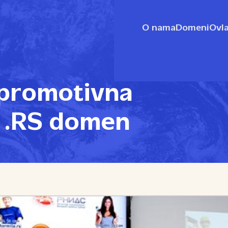
O nama
Domeni
Ovla
promotivna
 .RS domen