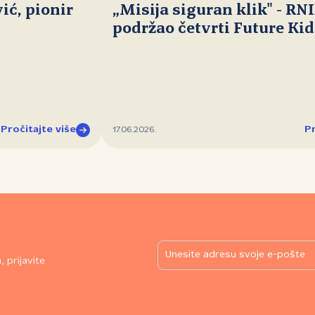
ć, pionir
„Misija siguran klik" - RN
podržao četvrti Future Ki
Pročitajte više
Pr
17.06.2026.
 prijavite