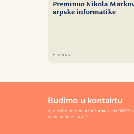
Preminuo Nikola Markovi
srpske informatike
11.07.2026.
Budimo u kontaktu
Ako želite da primate informacije iz RNIDS-a,
se na našu e-listu! *