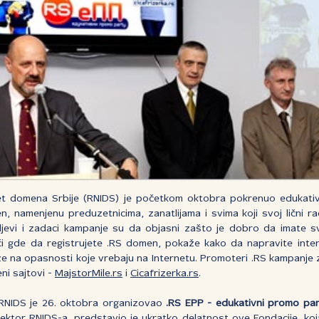
net domena Srbije (RNIDS) je početkom oktobra pokrenuo edukat
n, namenjenu preduzetnicima, zanatlijama i svima koji svoj lični rad
iljevi i zadaci kampanje su da objasni zašto je dobro da imate 
 gde da registrujete .RS domen, pokaže kako da napravite intern
že na opasnosti koje vrebaju na Internetu. Promoteri .RS kampanje z
meni sajtovi -
MajstorMile.rs
i
Cicafrizerka.rs
.
RNIDS je 26. oktobra organizovao
.RS EPP - edukativni promo par
rektor RNIDS-a, predstavio je ukratko delatnost ove Fondacije, ko