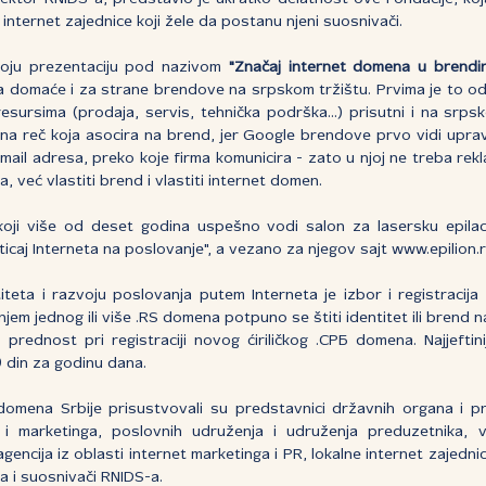
 internet zajednice koji žele da postanu njeni suosnivači.
oju prezentaciju pod nazivom
"Značaj internet domena u brendir
a domaće i za strane brendove na srpskom tržištu. Prvima je to od
sursima (prodaja, servis, tehnička podrška...) prisutni i na srps
učna reč koja asocira na brend, jer Google brendove prvo vidi upr
mail adresa, preko koje firma komunicira - zato u njoj ne treba rek
a, već vlastiti brend i vlastiti internet domen.
oji više od deset godina uspešno vodi salon za lasersku epilacij
icaj Interneta na poslovanje", a vezano za njegov sajt www.epilion.r
titeta i razvoju poslovanja putem Interneta je izbor i registracij
jem jednog ili više .RS domena potpuno se štiti identitet ili brend 
 prednost pri registraciji novog ćiriličkog .СРБ domena. Najjefti
0 din za godinu dana.
omena Srbije prisustvovali su predstavnici državnih organa i pr
 i marketinga, poslovnih udruženja i udruženja preduzetnika, 
agencija iz oblasti internet marketinga i PR, lokalne internet zajednic
 i suosnivači RNIDS-a.