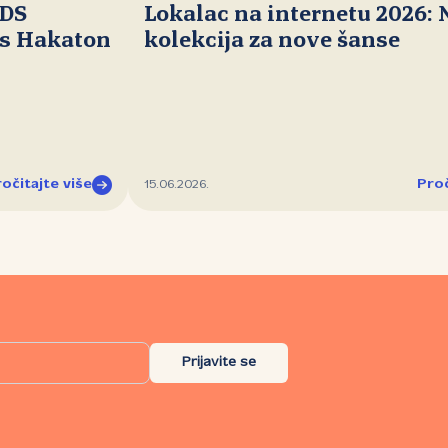
IDS
Lokalac na internetu 2026:
ds Hakaton
kolekcija za nove šanse
očitajte više
Proč
15.06.2026.
Prijavite se