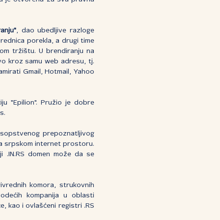
anju"
, dao ubedljive razloge
rednica porekla, a drugi time
kom tržištu. U brendiranju na
avo kroz samu web adresu, tj.
lamirati Gmail, Hotmail, Yahoo
u "Epilion". Pružio je dobre
s.
a sopstvenog prepoznatljivog
na srpskom internet prostoru.
niji .IN.RS domen može da se
ivrednih komora, strukovnih
vodećih kompanija u oblasti
e, kao i ovlašćeni registri .RS