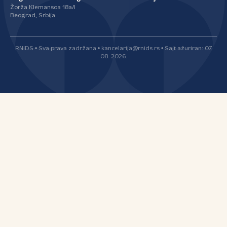
Žorža Klemansoa 18a/I
Beograd, Srbija
RNIDS • Sva prava zadržana • kancelarija@rnids.rs • Sajt ažuriran: 07.
08. 2026.