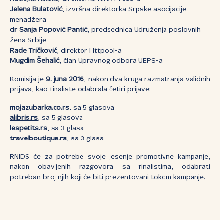
Jelena Bulatović
, izvršna direktorka Srpske asocijacije
menadžera
dr Sanja Popović Pantić
, predsednica Udruženja poslovnih
žena Srbije
Rade Tričković
, direktor Httpool-a
Mugdim Šehalić
, član Upravnog odbora UEPS-a
Komisija je
9. juna 2016
, nakon dva kruga razmatranja validnih
prijava, kao finaliste odabrala četiri prijave:
mojazubarka.co.rs
, sa 5 glasova
alibris.rs
, sa 5 glasova
lespetits.rs
, sa 3 glasa
travelboutique.rs
, sa 3 glasa
RNIDS će za potrebe svoje jesenje promotivne kampanje,
nakon obavljenih razgovora sa finalistima, odabrati
potreban broj njih koji će biti prezentovani tokom kampanje.