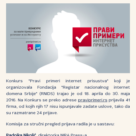
Konkurs "Pravi primeri internet prisustva" koji je
organizovala Fondacija "Registar nacionalnog internet
domena Srbije" (RNIDS) trajao je od 18. aprila do 30. maja
2016. Na Konkurs se preko adrese
praviprimeri.rs
prijavila 41
firma, od kojih njih 17 nisu ispunjavale zadate uslove, tako da
su razmatrane 24 prijave.
Komisija za stručni pregled prijava radila je u sastavu:
Radojka Nikolić
, direktorka NIRA Press-a