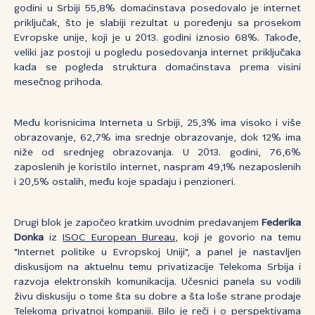
godini u Srbiji 55,8% domaćinstava posedovalo je internet
priključak, što je slabiji rezultat u poređenju sa prosekom
Evropske unije, koji je u 2013. godini iznosio 68%. Takođe,
veliki jaz postoji u pogledu posedovanja internet priključaka
kada se pogleda struktura domaćinstava prema visini
mesečnog prihoda.
Među korisnicima Interneta u Srbiji, 25,3% ima visoko i više
obrazovanje, 62,7% ima srednje obrazovanje, dok 12% ima
niže od srednjeg obrazovanja. U 2013. godini, 76,6%
zaposlenih je koristilo internet, naspram 49,1% nezaposlenih
i 20,5% ostalih, među koje spadaju i penzioneri.
Drugi blok je započeo kratkim uvodnim predavanjem
Federika
Donka
iz
ISOC European Bureau
, koji je govorio na temu
"Internet politike u Evropskoj Uniji", a panel je nastavljen
diskusijom na aktuelnu temu privatizacije Telekoma Srbija i
razvoja elektronskih komunikacija. Učesnici panela su vodili
živu diskusiju o tome šta su dobre a šta loše strane prodaje
Telekoma privatnoj kompaniji. Bilo je reči i o perspektivama