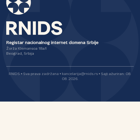
Registar nacionalnog internet domena Srbije
Žorža Klemansoa 18a/I
Beograd, Srbija
RNIDS • Sva prava zadržana • kancelarija@rnids.rs • Sajt ažuriran: 08.
08. 2026.