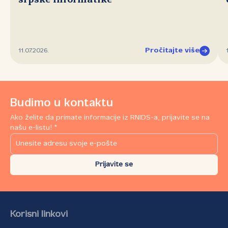
srpske informatike
Pročitajte više
11.07.2026.
Budimo u kontaktu
Ako želite da primate informacije iz RNIDS-a, prijavite se na
našu e-listu! *
Prijavite se
Korisni linkovi