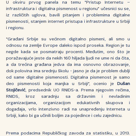
U okviru prvog panela na temu "Pristup Internetu –
infrastruktura i digitalna pismenost u regionu" učesnici su se,
iz različitih uglova, bavili pitanjem i problemima digitalne
pismenosti, stanjem internet pristupa i infrastrukture u Srbiji
i regionu.
"Građani Srbije su većinom digitalno pismeni, ali smo u
odnosu na zemlje Evrope daleko ispod proseka. Region je tu
negde kada se posmatraju procenti. Međutim, ono što je
poražavajuće jeste da nekih 160 hiljada ljudi ne ume ni da čita,
a da trećina građana jedva da ima osnovno obrazovanje,
dok polovina ima srednju školu - jasno je da je problem dublji
od same digitalne pismenosti. Digitalna pismenost je samo
deo pismenosti koja manjka u Srbiji", ocenio je
Dušan
Stojičević
, predsednik UO RNIDS-a. Prema njegovim rečima,
RNIDS, kroz saradnju sa državnim i nevladinim
organizacijama, organizacijom edukativnih skupova i
događaja, vrlo intenzivno radi na unapređenju Interneta u
Srbiji, kako bi ga učinili boljim za pojedince i celu zajednicu.
Prema podacima Republičkog zavoda za statistiku, u 2013.