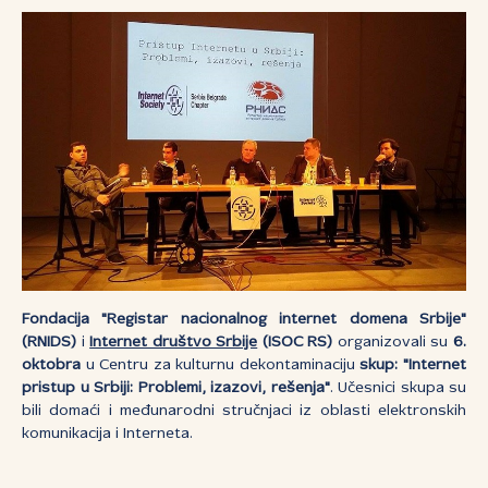
Fondacija "Registar nacionalnog internet domena Srbije"
(RNIDS)
i
Internet društvo Srbije
(ISOC RS)
organizovali su
6.
oktobra
u Centru za kulturnu dekontaminaciju
skup: "Internet
pristup u Srbiji: Problemi, izazovi, rešenja"
. Učesnici skupa su
bili domaći i međunarodni stručnjaci iz oblasti elektronskih
komunikacija i Interneta.