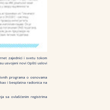
rnet zajednici i svetu tokom
su usvojeni novi Opšti uslovi
kativnih programa o osnovama
kao i besplatna radionica na
nja sa ovlašćenim registrima