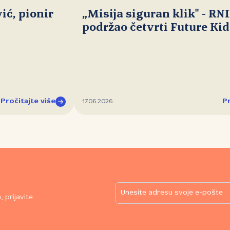
ć, pionir
„Misija siguran klik" - RN
podržao četvrti Future Ki
Pročitajte više
Pr
17.06.2026.
 prijavite