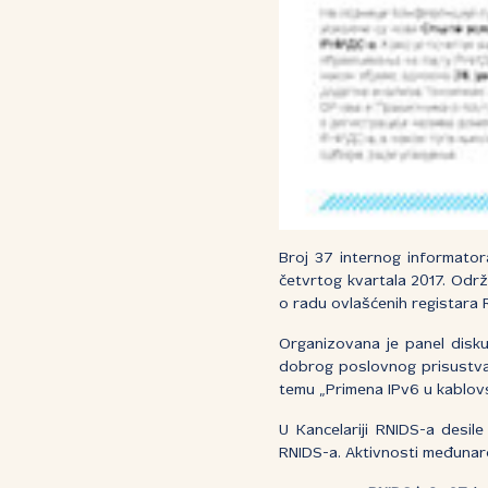
Broj 37 internog informator
četvrtog kvartala 2017. Održ
o radu ovlašćenih registara 
Organizovana je panel disku
dobrog poslovnog prisustva 
temu „Primena IPv6 u kablov
U Kancelariji RNIDS-a desil
RNIDS-a. Aktivnosti međunar