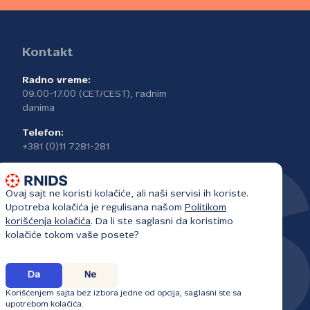
Kontakt
Radno vreme:
09.00-17.00 (CET/CEST), radnim
danima
Telefon:
+381 (0)11 7281-281
Ovaj sajt ne koristi kolačiće, ali naši servisi ih koriste.
Upotreba kolačića je regulisana našom
Politikom
korišćenja kolačića
. Da li ste saglasni da koristimo
kolačiće tokom vaše posete?
Da
Ne
Korišćenjem sajta bez izbora jedne od opcija, saglasni ste sa
upotrebom kolačića.