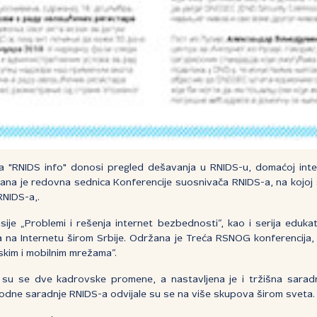
a "RNIDS info" donosi pregled dešavanja u RNIDS-u, domaćoj inte
ana je redovna sednica Konferencije suosnivača RNIDS-a, na kojoj 
RNIDS-a,.
sije „Problemi i rešenja internet bezbednosti“, kao i serija edu
na Internetu širom Srbije. Održana je Treća RSNOG konferencija, 
skim i mobilnim mrežama“.
e su se dve kadrovske promene, a nastavljena je i tržišna sarad
odne saradnje RNIDS-a odvijale su se na više skupova širom sveta.