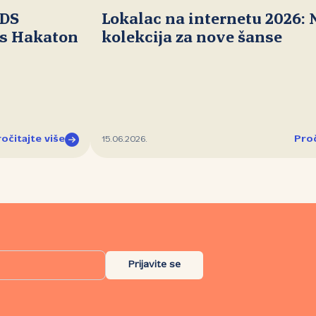
IDS
Lokalac na internetu 2026:
ds Hakaton
kolekcija za nove šanse
očitajte više
Proč
15.06.2026.
Prijavite se