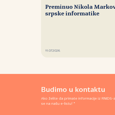
Preminuo Nikola Markovi
srpske informatike
11.07.2026.
Budimo u kontaktu
Ako želite da primate informacije iz RNIDS-a,
se na našu e-listu! *