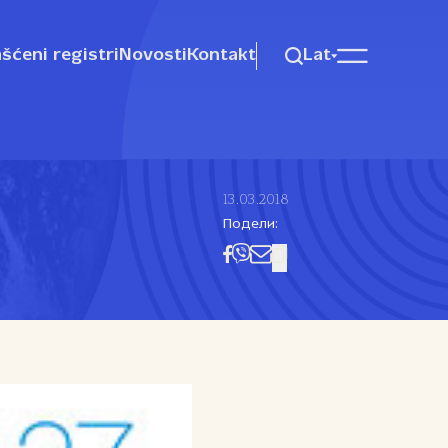
šćeni registri
Novosti
Kontakt
Lat
13.03.2018
Подели: