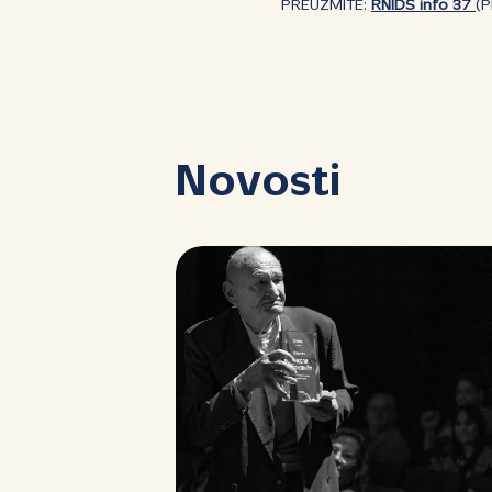
PREUZMITE:
RNIDS info 37
(P
Novosti