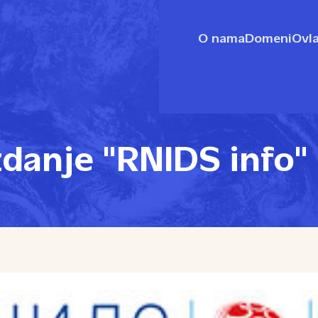
O nama
Domeni
Ovla
zdanje "RNIDS info"