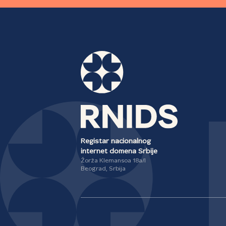
Registar nacionalnog
internet domena Srbije
Žorža Klemansoa 18a/I
Beograd, Srbija