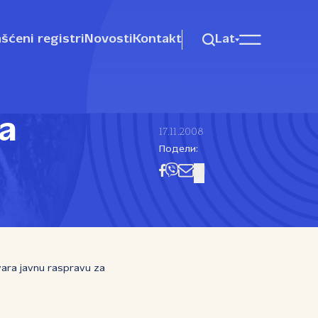
šćeni registri
Novosti
Kontakt
Lat
a
17.11.2008
Подели:
ara javnu raspravu za