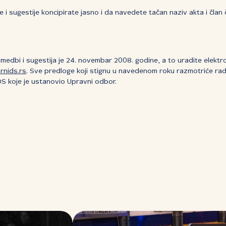
 sugestije koncipirate jasno i da navedete tačan naziv akta i član č
rimedbi i sugestija je 24. novembar 2008. godine, a to uradite elek
rnids.rs
. Sve predloge koji stignu u navedenom roku razmotriće ra
S koje je ustanovio Upravni odbor.