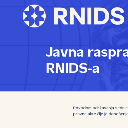
Javna raspr
RNIDS‑a
Povodom održavanja sednice
pravne akte čije je donošenj