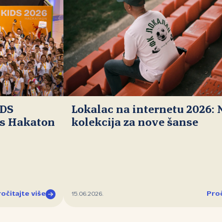
IDS
Lokalac na internetu 2026:
ds Hakaton
kolekcija za nove šanse
očitajte više
Proč
15.06.2026.