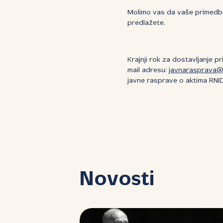
Molimo vas da vaše primedbe i
predlažete.
Krajnji rok za dostavljanje p
mail adresu:
javnarasprava@
javne rasprave o aktima RNID
Novosti