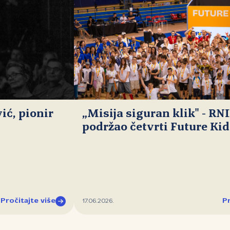
ć, pionir
„Misija siguran klik" - RN
podržao četvrti Future Ki
Pročitajte više
Pr
17.06.2026.