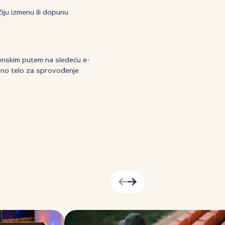
iju izmenu ili dopunu
tronskim putem na sledeću e-
dno telo za sprovođenje