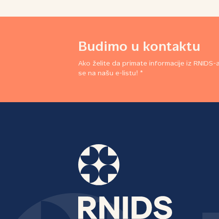
Budimo u kontaktu
Ako želite da primate informacije iz RNIDS-a,
se na našu e-listu! *