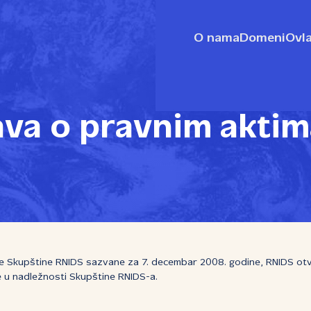
O nama
Domeni
Ovla
ava o pravnim aktim
 Skupštine RNIDS sazvane za 7. decembar 2008. godine, RNIDS otv
e u nadležnosti Skupštine RNIDS-a.