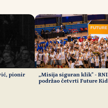
ć, pionir
„Misija siguran klik" - RN
podržao četvrti Future Ki