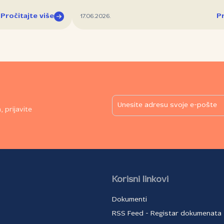
Pročitajte više
Pr
17.06.2026.
 prijavite
Korisni linkovi
Dokumenti
RSS Feed - Registar dokumenata