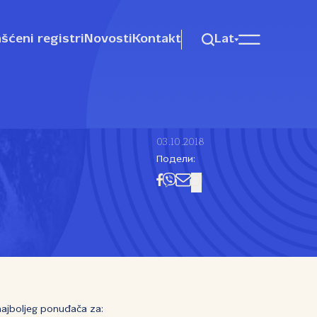
šćeni registri
Novosti
Kontakt
Lat
03.10.2018
Подели:
 najboljeg ponuđača za: