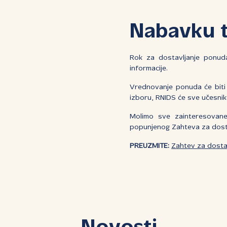
Nabavku 
Rok za dostavljanje ponu
informacije.
Vrednovanje ponuda će biti
izboru, RNIDS će sve učesni
Molimo sve zainteresova
popunjenog Zahteva za dost
PREUZMITE:
Zahtev za dosta