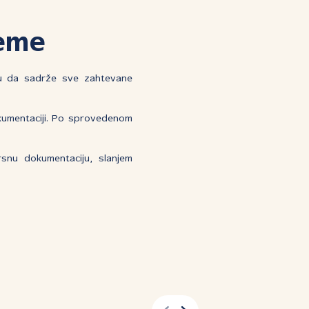
eme
u da sadrže sve zahtevane
kumentaciji. Po sprovedenom
nu dokumentaciju, slanjem