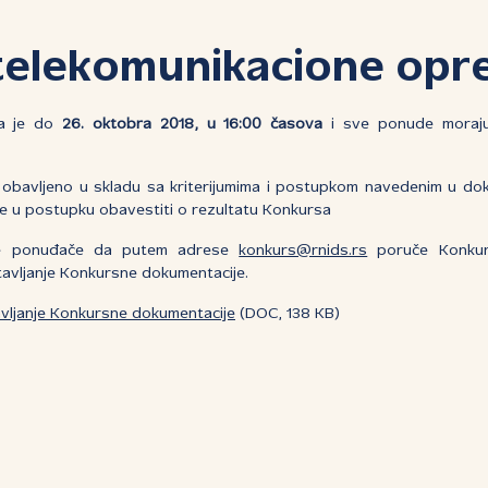
telekomunikacione opr
da je do
26. oktobra 2018, u 16:00 časova
i sve ponude moraj
 obavljeno u skladu sa kriterijumima i postupkom navedenim u do
ke u postupku obavestiti o rezultatu Konkursa
ne ponuđače da putem adrese
konkurs@rnids.rs
poruče Konkurs
avljanje Konkursne dokumentacije.
vljanje Konkursne dokumentacije
(DOC, 138 KB)