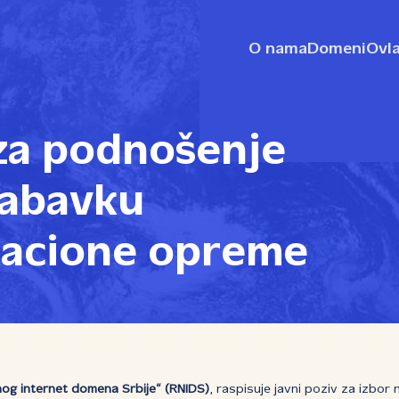
O nama
Domeni
Ovla
 za podnošenje
nabavku
kacione opreme
nog internet domena Srbije“ (RNIDS)
, raspisuje javni poziv za izbor