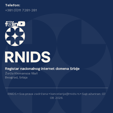
Telefon:
+381 (0)11 7281-281
Registar nacionalnog internet domena Srbije
Žorža Klemansoa 18a/I
Beograd, Srbija
RNIDS • Sva prava zadržana • kancelarija@rnids.rs • Sajt ažuriran: 07.
08. 2026.