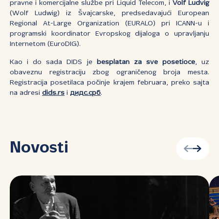
pravne i komercijalne službe pri Liquid Telecom, i
Volf Ludvig
(Wolf Ludwig) iz Švajcarske, predsedavajući European
Regional At-Large Organization (EURALO) pri ICANN-u i
programski koordinator Evropskog dijaloga o upravljanju
Internetom (EuroDIG).
Kao i do sada DIDS je
besplatan za sve posetioce
, uz
obaveznu registraciju zbog ograničenog broja mesta.
Registracija posetilaca počinje krajem februara, preko sajta
na adresi
dids.rs
i
дидс.срб
.
Novosti