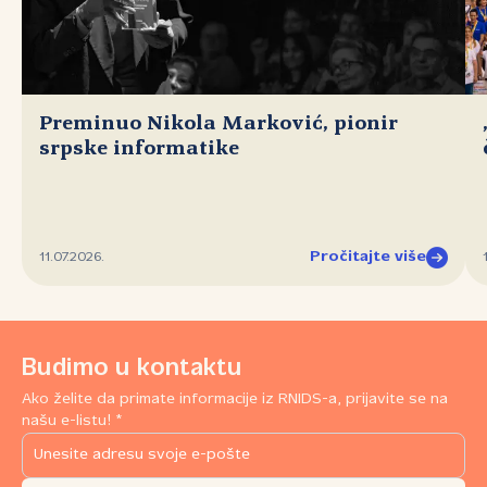
Preminuo Nikola Marković, pionir
srpske informatike
Pročitajte više
11.07.2026.
Budimo u kontaktu
Ako želite da primate informacije iz RNIDS-a, prijavite se na
našu e-listu! *