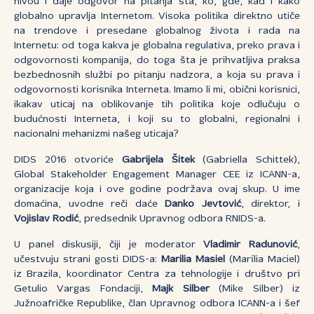
nivou i daje odgovor na pitanja šta, ko, gde, kad i kako
globalno upravlja Internetom. Visoka politika direktno utiče
na trendove i presedane globalnog života i rada na
Internetu: od toga kakva je globalna regulativa, preko prava i
odgovornosti kompanija, do toga šta je prihvatljiva praksa
bezbednosnih službi po pitanju nadzora, a koja su prava i
odgovornosti korisnika Interneta. Imamo li mi, obični korisnici,
ikakav uticaj na oblikovanje tih politika koje odlučuju o
budućnosti Interneta, i koji su to globalni, regionalni i
nacionalni mehanizmi našeg uticaja?
DIDS 2016 otvoriće
Gabrijela Šitek
(Gabriella Schittek),
Global Stakeholder Engagement Manager CEE iz ICANN-a,
organizacije koja i ove godine podržava ovaj skup. U ime
domaćina, uvodne reči daće
Danko Jevtović
, direktor, i
Vojislav Rodić
, predsednik Upravnog odbora RNIDS-a.
U panel diskusiji, čiji je moderator
Vladimir Radunović
,
učestvuju strani gosti DIDS-a:
Marilia Masiel
(Marília Maciel)
iz Brazila, koordinator Centra za tehnologije i društvo pri
Getulio Vargas Fondaciji,
Majk Silber
(Mike Silber) iz
Južnoafričke Republike, član Upravnog odbora ICANN-a i šef