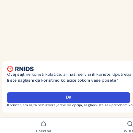
Ovaj sajt ne koristi kolačiće, ali naši servisi ih koriste. Upotre
li ste saglasni da koristimo kolačiće tokom vaše posete?
Da
Korišćenjem sajta bez izbora jedne od opcija, saglasni ste sa upotrebom kol
Početna
WHO