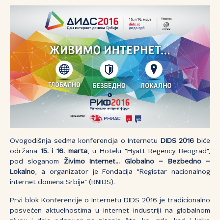
Ovogodišnja sedma konferencija o Internetu
DIDS 2016
biće
održana
15.
i 16.
mart
a
, u Hotelu "Hyatt Regency Beograd",
pod sloganom
Živimo Internet...
Globalno – Bezbedno –
Lokalno
, a organizator je Fondacija "Registar nacionalnog
internet domena Srbije" (RNIDS).
Prvi blok Konferencije o Internetu DIDS 2016 je tradicionalno
posvećen aktuelnostima u internet industriji na globalnom